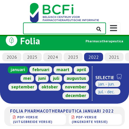
Weergeven
navigatieba
Folia
Pharmacotherapeutica
2026
2025
2024
2023
2022
2021
januari
februari
maart
april
SELECTIE
mei
juni
juli
augustus
jan. - jun.
september
oktober
november
jul. - dec.
december
FOLIA PHARMACOTHERAPEUTICA JANUARI 2022
PDF-VERSIE
PDF-VERSIE
(UITGEBREIDE VERSIE)
(INGEKORTE VERSIE)