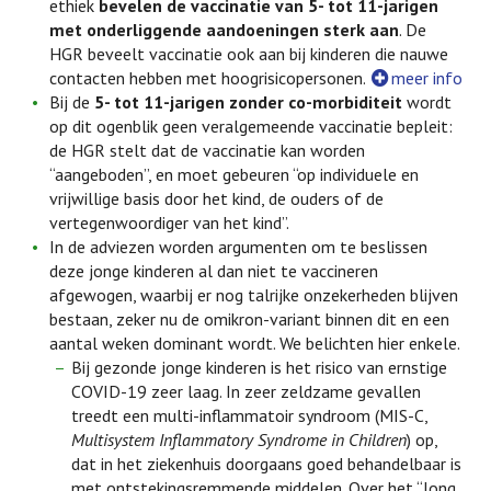
ethiek
bevelen de vaccinatie van 5- tot 11-jarigen
met onderliggende aandoeningen sterk aan
. De
HGR beveelt vaccinatie ook aan bij kinderen die nauwe
contacten hebben met hoogrisicopersonen.
meer info
Bij de
5- tot 11-jarigen zonder co-morbiditeit
wordt
op dit ogenblik geen veralgemeende vaccinatie bepleit:
de HGR stelt dat de vaccinatie kan worden
“aangeboden”, en moet gebeuren “op individuele en
vrijwillige basis door het kind, de ouders of de
vertegenwoordiger van het kind”.
In de adviezen worden argumenten om te beslissen
deze jonge kinderen al dan niet te vaccineren
afgewogen, waarbij er nog talrijke onzekerheden blijven
bestaan, zeker nu de omikron-variant binnen dit en een
aantal weken dominant wordt. We belichten hier enkele.
Bij gezonde jonge kinderen is het risico van ernstige
COVID-19 zeer laag. In zeer zeldzame gevallen
treedt een multi-inflammatoir syndroom (MIS-C,
Multisystem Inflammatory Syndrome in Children
) op,
dat in het ziekenhuis doorgaans goed behandelbaar is
met ontstekingsremmende middelen. Over het “long