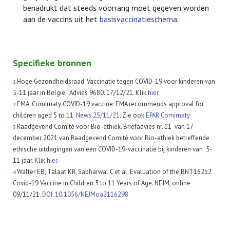
benadrukt dat steeds voorrang moet gegeven worden
aan de vaccins uit het
basisvaccinatieschema
.
Specifieke bronnen
Hoge Gezondheidsraad. Vaccinatie tegen COVID-19 voor kinderen van
1
5-11 jaar in België. Advies 9680. 17/12/21. Klik
hier
.
EMA. Comirnaty COVID-19 vaccine: EMA recommends approval for
2
children aged 5 to 11.
News 25/11/21
. Zie ook
EPAR Comirnaty
Raadgevend Comité voor Bio-ethiek. Briefadvies nr. 11 van 17
3
december 2021 van Raadgevend Comité voor Bio-ethiek betreffende
ethische uitdagingen van een COVID-19-vaccinatie bij kinderen van 5-
11 jaar. Klik
hier
.
Walter EB, Talaat KR, Sabharwal C et al. Evaluation of the BNT162b2
4
Covid-19 Vaccine in Children 5 to 11 Years of Age. NEJM, online
09/11/21.
DOI: 10.1056/NEJMoa2116298