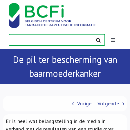
Skip
to
content
Toggle
Navigatio
Nieuws
De pil ter bescherming van
baarmoederkanker
Publicaties
Vorming
Vorige
Volgende
Contact
Er is heel wat belangstelling in de media in
verband met de resultaten van een studie over