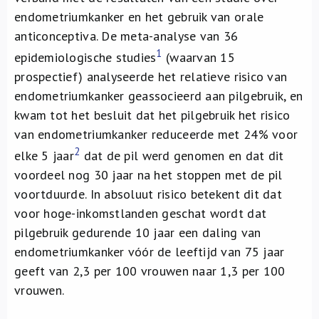
Over ons
endometriumkanker en het gebruik van orale
anticonceptiva. De meta-analyse van 36
FR
1
epidemiologische studies
(waarvan 15
prospectief) analyseerde het relatieve risico van
endometriumkanker geassocieerd aan pilgebruik, en
kwam tot het besluit dat het pilgebruik het risico
van endometriumkanker reduceerde met 24% voor
2
elke 5 jaar
dat de pil werd genomen en dat dit
voordeel nog 30 jaar na het stoppen met de pil
voortduurde. In absoluut risico betekent dit dat
voor hoge-inkomstlanden geschat wordt dat
pilgebruik gedurende 10 jaar een daling van
endometriumkanker vóór de leeftijd van 75 jaar
geeft van 2,3 per 100 vrouwen naar 1,3 per 100
vrouwen.