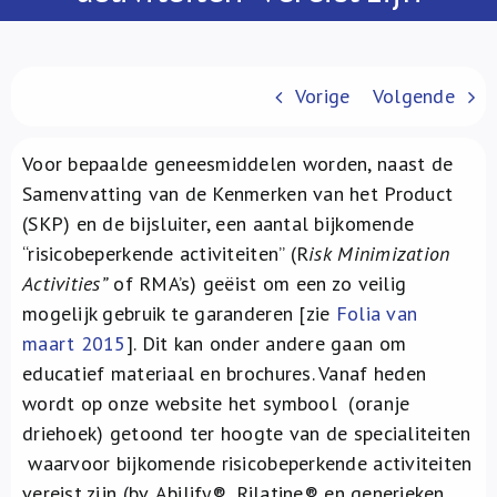
Over ons
FR
Vorige
Volgende
Voor bepaalde geneesmiddelen worden, naast de
Samenvatting van de Kenmerken van het Product
(SKP) en de bijsluiter, een aantal bijkomende
“risicobeperkende activiteiten” (R
isk Minimization
Activities”
of RMA’s) geëist om een zo veilig
mogelijk gebruik te garanderen [zie
Folia van
maart 2015
]. Dit kan onder andere gaan om
educatief materiaal en brochures. Vanaf heden
wordt op onze website het symbool
(oranje
driehoek) getoond ter hoogte van de specialiteiten
waarvoor bijkomende risicobeperkende activiteiten
vereist zijn (bv. Abilify®, Rilatine® en generieken,