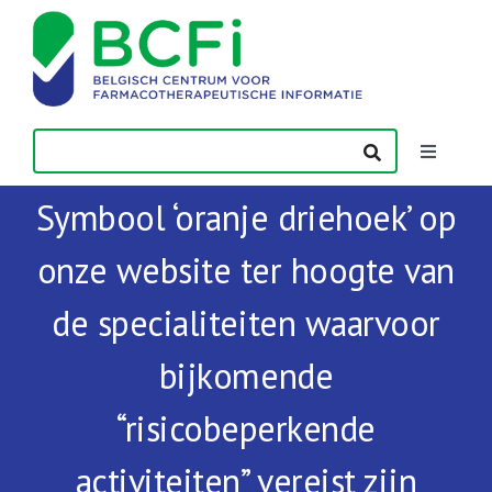
Skip
to
content
Toggle
Navigatio
Symbool ‘oranje driehoek’ op
Nieuws
onze website ter hoogte van
Publicaties
de specialiteiten waarvoor
Vorming
bijkomende
“risicobeperkende
Contact
activiteiten” vereist zijn