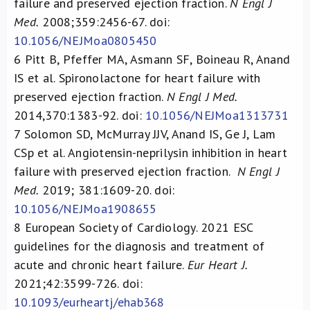
failure and preserved ejection fraction.
N Engl J
Med.
2008;359:2456-67. doi:
10.1056/NEJMoa0805450
6
Pitt B, Pfeffer MA, Asmann SF, Boineau R, Anand
IS et al. Spironolactone for heart failure with
preserved ejection fraction.
N Engl J Med.
2014,370:1383-92. doi:
10.1056/NEJMoa1313731
7
Solomon SD, McMurray JJV, Anand IS, Ge J, Lam
CSp et al. Angiotensin-neprilysin inhibition in heart
failure with preserved ejection fraction.
N Engl J
Med.
2019; 381:1609-20. doi:
10.1056/NEJMoa1908655
8
European Society of Cardiology. 2021 ESC
guidelines for the diagnosis and treatment of
acute and chronic heart failure.
Eur Heart J.
2021;42:3599-726. doi:
10.1093/eurheartj/ehab368