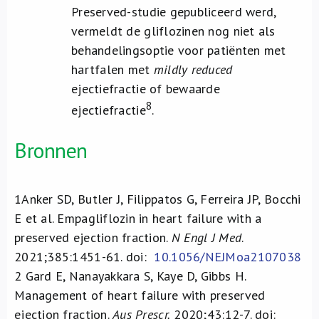
Preserved-studie gepubliceerd werd,
vermeldt de gliflozinen nog niet als
behandelingsoptie voor patiënten met
hartfalen met
mildly reduced
ejectiefractie of bewaarde
8
ejectiefractie
.
Bronnen
1
Anker SD, Butler J, Filippatos G, Ferreira JP, Bocchi
E et al. Empagliflozin in heart failure with a
preserved ejection fraction.
N Engl J Med
.
2021;385:1451-61. doi:
10.1056/NEJMoa2107038
2
Gard E, Nanayakkara S, Kaye D, Gibbs H.
Management of heart failure with preserved
ejection fraction.
Aus Prescr.
2020;43:12-7. doi: