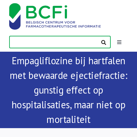
Skip
to
content
Toggle
Navigatio
Empagliflozine bij hartfalen
Nieuws
met bewaarde ejectiefractie:
Publicaties
gunstig effect op
Vorming
hospitalisaties, maar niet op
mortaliteit
Contact