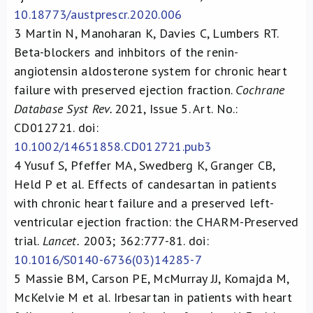
10.18773/austprescr.2020.006
3
Martin N, Manoharan K, Davies C, Lumbers RT.
Beta-blockers and inhbitors of the renin-
angiotensin aldosterone system for chronic heart
failure with preserved ejection fraction.
Cochrane
Database Syst Rev.
2021, Issue 5. Art. No.:
CD012721. doi:
10.1002/14651858.CD012721.pub3
4
Yusuf S, Pfeffer MA, Swedberg K, Granger CB,
Held P et al. Effects of candesartan in patients
with chronic heart failure and a preserved left-
ventricular ejection fraction: the CHARM-Preserved
trial.
Lancet.
2003; 362:777-81. doi:
10.1016/S0140-6736(03)14285-7
5
Massie BM, Carson PE, McMurray JJ, Komajda M,
McKelvie M et al. Irbesartan in patients with heart