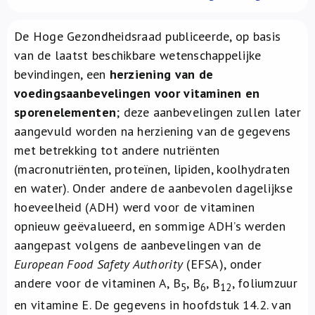
Over ons
De Hoge Gezondheidsraad publiceerde, op basis
FR
van de laatst beschikbare wetenschappelijke
bevindingen, een
herziening van de
voedingsaanbevelingen voor vitaminen en
sporenelementen
; deze aanbevelingen zullen later
aangevuld worden na herziening van de gegevens
met betrekking tot andere nutriënten
(macronutriënten, proteïnen, lipiden, koolhydraten
en water). Onder andere de aanbevolen dagelijkse
hoeveelheid (ADH) werd voor de vitaminen
opnieuw geëvalueerd, en sommige ADH’s werden
aangepast volgens de aanbevelingen van de
European Food Safety Authority
(EFSA), onder
andere voor de vitaminen A, B
, B
, B
, foliumzuur
5
6
12
en vitamine E. De gegevens in hoofdstuk 14.2. van