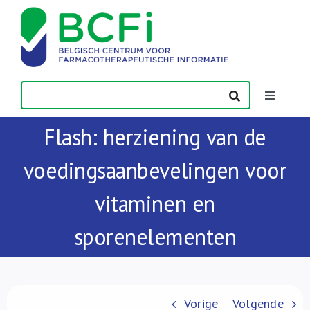
Skip
to
content
Toggle
Navigatio
Flash: herziening van de
Nieuws
voedingsaanbevelingen voor
Publicaties
vitaminen en
Vorming
sporenelementen
Contact
Vorige
Volgende