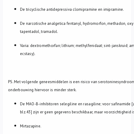
De tricyclische antidepressiva clomipramine en imipramine.
De narcotische analgetica fentanyl, hydromorfon, methadon, oxy
tapentadol, tramadol.
Varia: dextromethorfan; lithium; methylfenidaat; sint-janskruid; a
ecstasy).
PS. Met volgende geneesmiddelen is een risico van serotoninesyndroo
onderbouwing hiervoor is minder sterk.
De MAO-B-inhibitoren selegiline en rasagiline; voor safinamide [z
blz.43] zijn er geen gegevens beschikbaar, maar voorzichtigheid 
Mirtazapine.