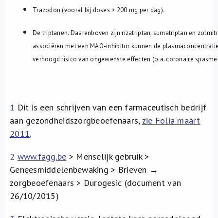
Trazodon (vooral bij doses > 200 mg per dag).
De triptanen. Daarenboven zijn rizatriptan, sumatriptan en zolmit
associëren met een MAO-inhibitor kunnen de plasmaconcentraties
verhoogd risico van ongewenste effecten (o.a. coronaire spasmen
1
Dit is een schrijven van een farmaceutisch bedrijf
aan gezondheidszorgbeoefenaars,
zie Folia maart
2011
.
2
www.fagg.be
> Menselijk gebruik >
Geneesmiddelenbewaking > Brieven →
zorgbeoefenaars > Durogesic (document van
26/10/2015)