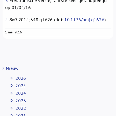
3
Elektronische versie, laatste keer geraadpleegd
op 01/04/16
4
BMJ
2014;348:g1626 (doi:
10.1136/bmj.g1626
)
1 mei 2016
Nieuw
2026
2025
2024
2023
2022
2021