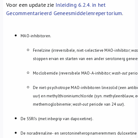
Voor een update zie
Inleiding 6.2.4. in het
Gecommentarieerd Geneesmiddelenrepertorium
.
MAO-inhibitoren.
Fenelzine (irreversibele, niet-selectieve MAO-inhibitor;
was
stoppen ervan en starten van een ander serotonerg genee
Moclobemide (reversibele MAO-A-inhibitor;
wash-out
perio
De niet-psychotrope MAO-inhibitoren linezolid (een antib
uur) en methylthioniniumchloride (syn. methyleenblauw, e
methemoglobinemie;
wash-out
periode van 24 uur).
De SSRI’s (met inbegrip van dapoxetine).
De noradrenaline- en
serotonineheropnameremmers duloxetine e