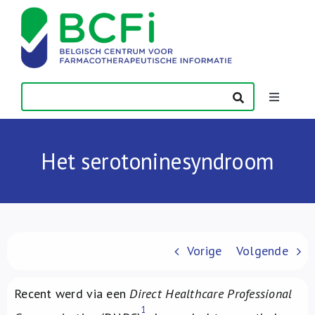
Skip
to
content
Toggle
Navigatio
Nieuws
Het serotoninesyndroom
Publicaties
Vorming
Vorige
Volgende
Contact
Recent werd via een
Direct Healthcare Professional
1