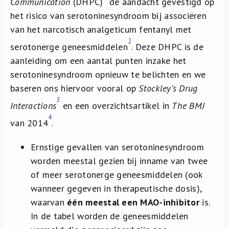
Communication
(DHPC)
de aandacht gevestigd op
Over ons
het risico van serotoninesyndroom bij associëren
van het narcotisch analgeticum fentanyl met
FR
2
serotonerge geneesmiddelen
. Deze DHPC is de
aanleiding om een aantal punten inzake het
serotoninesyndroom opnieuw te belichten en we
baseren ons hiervoor vooral op
Stockley’s Drug
3
Interactions
en een overzichtsartikel in
The BMJ
4
van 2014
.
Ernstige gevallen van serotoninesyndroom
worden meestal gezien bij inname van twee
of meer serotonerge geneesmiddelen (ook
wanneer gegeven in therapeutische dosis),
waarvan
één meestal een MAO-inhibitor
is.
In de tabel worden de geneesmiddelen