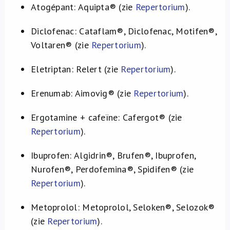
Atogépant: Aquipta® (zie
Repertorium
).
Diclofenac: Cataflam®, Diclofenac, Motifen®,
Voltaren® (zie
Repertorium
).
Eletriptan: Relert (zie
Repertorium
).
Erenumab: Aimovig® (zie
Repertorium
).
Ergotamine + cafeïne: Cafergot® (zie
Repertorium
).
Ibuprofen: Algidrin®, Brufen®, Ibuprofen,
Nurofen®, Perdofemina®, Spidifen® (zie
Repertorium
).
Metoprolol: Metoprolol, Seloken®, Selozok®
(zie
Repertorium
).