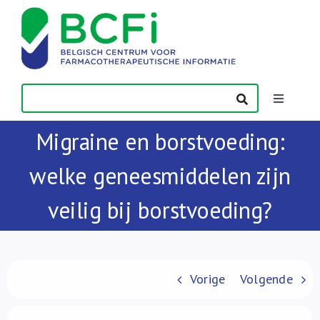
Skip
to
content
Toggle
Navigatio
Migraine en borstvoeding:
Nieuws
welke geneesmiddelen zijn
Publicaties
veilig bij borstvoeding?
Vorming
Contact
Vorige
Volgende