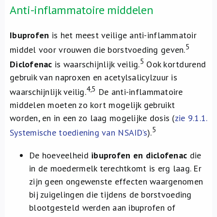
Anti-inflammatoire middelen
Ibuprofen
is het meest veilige anti-inflammatoir
5
middel voor vrouwen die borstvoeding geven.
5
Diclofenac
is waarschijnlijk veilig.
Ook kortdurend
gebruik van naproxen en acetylsalicylzuur is
4,5
waarschijnlijk veilig.
De anti-inflammatoire
middelen moeten zo kort mogelijk gebruikt
worden, en in een zo laag mogelijke dosis (
zie 9.1.1.
5
Systemische toediening van NSAID’s
).
De hoeveelheid
ibuprofen en diclofenac
die
in de moedermelk terechtkomt is erg laag. Er
zijn geen ongewenste effecten waargenomen
bij zuigelingen die tijdens de borstvoeding
blootgesteld werden aan ibuprofen of