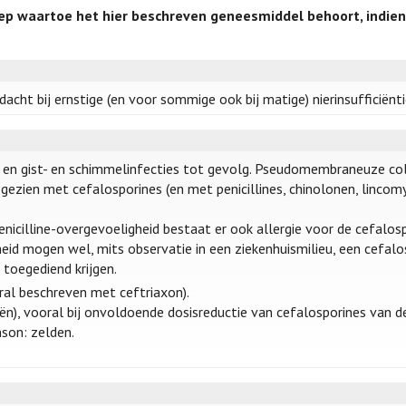
ep waartoe het hier beschreven geneesmiddel behoort, indien
ht bij ernstige (en voor sommige ook bij matige) nierinsufficiënti
en gist- en schimmelinfecties tot gevolg. Pseudomembraneuze coli
gezien met cefalosporines (en met penicillines, chinolonen, lincomy
icilline-overgevoeligheid bestaat er ook allergie voor de cefalospo
id mogen wel, mits observatie in een ziekenhuismilieu, een cefalo
toegediend krijgen.
ral beschreven met ceftriaxon).
n), vooral bij onvoldoende dosisreductie van cefalosporines van de d
son: zelden.