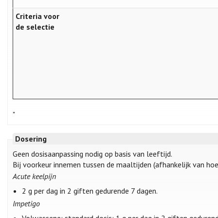
Criteria voor
de selectie
"
Dosering
Geen dosisaanpassing nodig op basis van leeftijd.
Bij voorkeur innemen tussen de maaltijden (afhankelijk van hoe
Acute keelpijn
2 g per dag in 2 giften gedurende 7 dagen.
Impetigo
Volwassene: standard dosis: 1 g per dag in 2 giften gedurend