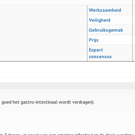
Werkzaamheid
Veiligheid
Gebruiksgemak
Prijs
Expert
consensus
 goed het gastro-intestinaal wordt verdragen).
e 7 dagen ; in geval van een ernstige infectie kan de dosis worden 