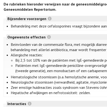
De rubrieken hieronder verwijzen naar de geneesmiddelgro
Geneesmiddelen Repertorium.
Bijzondere voorzorgen
Behandeling met deze cefalosporines vraagt bijzondere aandac
Ongewenste effecten
Beïnvloeden van de commensale flora, met mogelijk diarree 
behandeling met allerlei antibiotica, maar wordt frequenter 
Allergische reacties:
Bij 2,5 tot 10% van de patiënten met IgE-gemedieerde pen
Patiënten met IgE-gemedieerde penicilline-overgevoelighe
(tweede generatie), een monobactam of een carbapenem 
Hematologische stoornissen (o.a. hemolytische anemie, voo
Neurologische stoornissen (verwardheid, agitatie, myoclonieë
Zeer ernstige huidreacties zoals syndroom van Stevens-John
Hepatische afwijkingen en nefrotoxiciteit: zelden.
Interacties