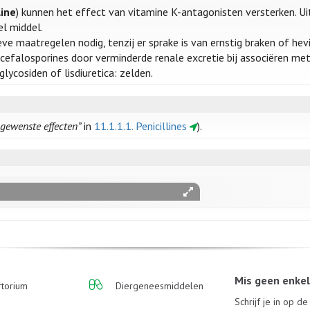
line
) kunnen het effect van vitamine K-antagonisten versterken. U
el middel.
e maatregelen nodig, tenzij er sprake is van ernstig braken of hev
 cefalosporines door verminderde renale excretie bij associëren m
lycosiden of lisdiuretica: zelden.
ngewenste effecten”
in
11.1.1.1. Penicillines
).
Mis geen enke
torium
Diergeneesmiddelen
Schrijf je in op d