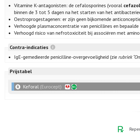
Vitamine K-antagonisten: de cefalosporines (vooral
cefazo
binnen de 3 tot 5 dagen na het starten van het antibacterie
Oestroprogestagenen: er zijn geen bijkomende anticonceptiev
Verhoogde plasmaconcentratie van penicillines en bepaalde
Verhoogd risico van nefrotoxiciteit bij associëren met aminog
Contra-indicaties
IgE-gemedieerde penicilline-overgevoeligheid (zie
rubriek “O
Prijstabel
Keforal
(Eurocept)
Reper