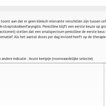
oont aan dat er geen klinisch relevante verschillen zijn tussen cef
okokkenfaryngitis. Penicilline blijft een eerste keuze op grond van de kos
cenet) stellen dat een smalspectrum penicilline de eerste keus is
ernatief. Als het aantal doses per dag invloed heeft op de therapie
andere indicatie : Acute keelpijn (voorwaardelijke selectie)