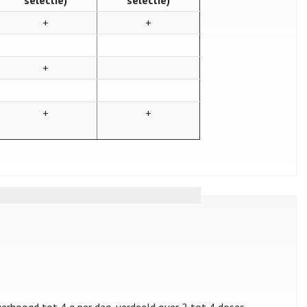
selectie)
selectie)
+
+
+
+
+
verhoogd tot 4 g per dag, verdeeld over 2 tot 4 doses,