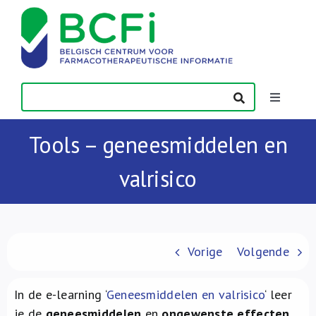
Skip
to
content
Toggle
Navigatio
Nieuws
Tools – geneesmiddelen en
valrisico
Publicaties
Vorming
Vorige
Volgende
Contact
In de e-learning ‘
Geneesmiddelen en valrisico
‘ leer
je de
geneesmiddelen
en
ongewenste effecten