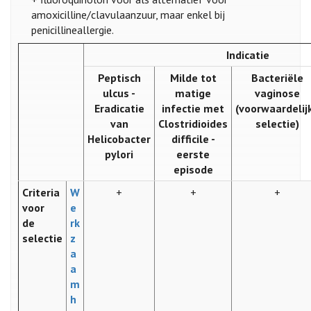
amoxicilline/clavulaanzuur, maar enkel bij
penicillineallergie.
Indicatie
Peptisch
Milde tot
Bacteriële
ulcus -
matige
vaginose
Eradicatie
infectie met
(voorwaardelij
van
Clostridioides
selectie)
Helicobacter
difficile -
pylori
eerste
episode
Criteria
W
+
+
+
voor
e
de
rk
selectie
z
a
a
m
h