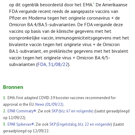
op dit ogenblik beoordeeld door het EMA.
De Amerikaanse
1
FDA vergunde recent reeds de aangepaste vaccins van
Pfizer en Moderna tegen het originele coronavirus + de
Omicron BA.4/BA.5-subvarianten. De FDA vergunde deze
vaccins op basis van de klinische gegevens met het
oorspronkelijke vaccin, immunogeniciteitsgegevens met het
bivalente vaccin tegen het originele virus + de Omicron
BA.1-subvariant, en preklinische gegevens met het bivalent
vaccin tegen het originele virus + Omicron BA.4/5-
subvarianten (
FDA, 31/08/22
).
Bronnen
1.
EMA. First adapted COVID-19 booster vaccines recommended for
approval in the EU.
News (01/09/22)
.
2.
EPAR Comirnaty®
. Zie ook
SKP (blz. 67 en volgende)
(laatst geraadpleegd
op 12/09/22).
3.
EPAR Spikevax®
. Zie ook
SKP (Engelstalig, blz. 22 en volgende
) (laatst
geraadpleegd op 12/09/22.