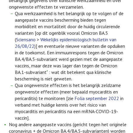
belangrijk gegevens over klinische werkzaamheid en over
ongewenste effecten te verzamelen.
Qua werkzaamheid is het belangrijk op te volgen of de
aangepaste vaccins bescherming bieden tegen
morbiditeit en mortaliteit door de huidig circulerende
varianten [op dit ogenblik vooral Omicron BA.5
(
Sciensano
>
Wekelijks epidemiologisch bulletin van
26/08/22
)] en eventuele nieuwe varianten die opduiken
in de toekomst. Een immuunrespons tegen de Omicron
BA.4/BA.5-subvariant werd gezien met de aangepaste
vaccins, maar deze was lager dan tegen de Omicron
BA.1-subvariant
: wat dit betekent qua klinische
4
bescherming is niet geweten.
Qua ongewenste effecten is het belangrijk zeldzame
ongewenste effecten (meer bepaald myocarditis en
pericarditis) te monitoren [zie
Folia september 2022
in
verband met huidige kennis over het risico van
myocarditis en pericarditis na een mRNA-COVID-19-
vaccin].
Nog andere aangepaste vaccins (gericht tegen het originele
coronavirus + de Omicron BA.4/BA.5-subvarianten) worden