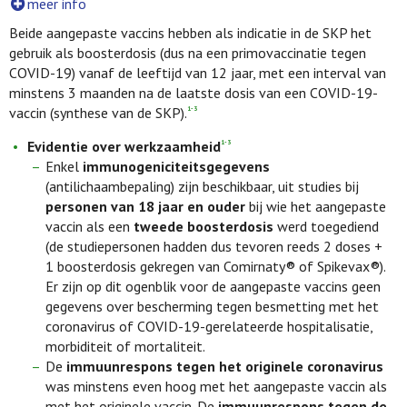
meer info
Beide aangepaste vaccins hebben als indicatie in de SKP het
gebruik als boosterdosis (dus na een primovaccinatie tegen
COVID-19) vanaf de leeftijd van 12 jaar, met een interval van
minstens 3 maanden na de laatste dosis van een COVID-19-
vaccin (synthese van de SKP).
1-3
Evidentie over werkzaamheid
1-3
Enkel
immunogeniciteitsgegevens
(antilichaambepaling) zijn beschikbaar, uit studies bij
personen van 18 jaar en ouder
bij wie het aangepaste
vaccin als een
tweede boosterdosis
werd toegediend
(de studiepersonen hadden dus tevoren reeds 2 doses +
1 boosterdosis gekregen van Comirnaty® of Spikevax®).
Er zijn op dit ogenblik voor de aangepaste vaccins geen
gegevens over bescherming tegen besmetting met het
coronavirus of COVID-19-gerelateerde hospitalisatie,
morbiditeit of mortaliteit.
De
immuunrespons tegen het originele coronavirus
was minstens even hoog met het aangepaste vaccin als
met het originele vaccin. De
immuunrespons tegen de