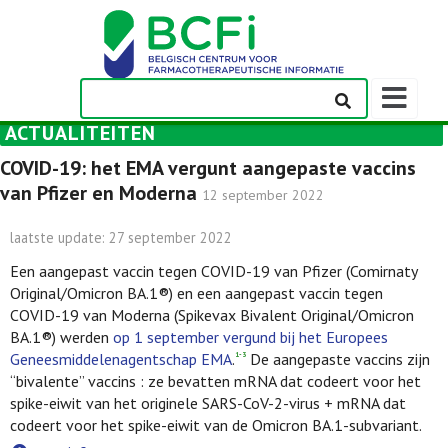
Weergeven
navigatieba
ACTUALITEITEN
COVID-19: het EMA vergunt aangepaste vaccins
van Pfizer en Moderna
12 september 2022
laatste update: 27 september 2022
Een aangepast vaccin tegen COVID-19 van Pfizer (Comirnaty
Original/Omicron BA.1®) en een aangepast vaccin tegen
COVID-19 van Moderna (Spikevax Bivalent Original/Omicron
BA.1®) werden
op 1 september vergund bij het Europees
Geneesmiddelenagentschap EMA
.
De aangepaste vaccins zijn
1-3
“bivalente” vaccins : ze bevatten mRNA dat codeert voor het
spike-eiwit van het originele SARS-CoV-2-virus + mRNA dat
codeert voor het spike-eiwit van de Omicron BA.1-subvariant.