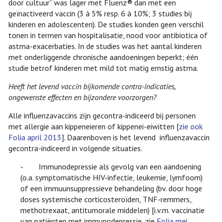
door cultuur” was lager met Fluenz® dan met een
geïnactiveerd vaccin (3 à 5% resp. 6 à 10%; 3 studies bij
kinderen en adolescenten). De studies konden geen verschil
tonen in termen van hospitalisatie, nood voor antibiotica of
astma-exacerbaties. In de studies was het aantal kinderen
met onderliggende chronische aandoeningen beperkt; één
studie betrof kinderen met mild tot matig ernstig astma.
Heeft het levend vaccin bijkomende contra-indicaties,
ongewenste effecten en bijzondere voorzorgen?
Alle influenzavaccins zijn gecontra-indiceerd bij personen
met allergie aan kippeneieren of kippenei-eiwitten [
zie ook
Folia april 2013
]. Daarenboven is het levend influenzavaccin
gecontra-indiceerd in volgende situaties.
- Immunodepressie als gevolg van een aandoening
(o.a. symptomatische HIV-infectie, leukemie, lymfoom)
of een immuunsuppressieve behandeling (bv. door hoge
doses systemische corticosteroïden, TNF-remmers,
methotrexaat, antitumorale middelen) [i.v.m. vaccinatie
van patiënten met immunodepressie, zie
Folia mei