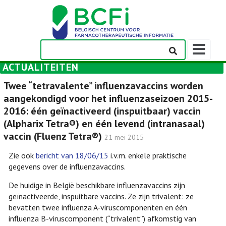
Weergeven
navigatieba
ACTUALITEITEN
Twee “tetravalente” influenzavaccins worden
aangekondigd voor het influenzaseizoen 2015-
2016: één geïnactiveerd (inspuitbaar) vaccin
(Alpharix Tetra®) en één levend (intranasaal)
vaccin (Fluenz Tetra®)
21 mei 2015
Zie ook
bericht van 18/06/15
i.v.m. enkele praktische
gegevens over de influenzavaccins.
De huidige in België beschikbare influenzavaccins zijn
geïnactiveerde, inspuitbare vaccins. Ze zijn trivalent: ze
bevatten twee influenza A-viruscomponenten en één
influenza B-viruscomponent (“trivalent”) afkomstig van