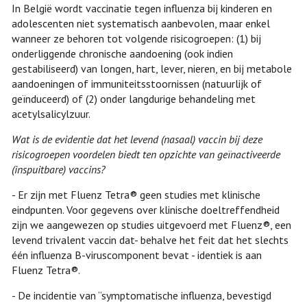
In België wordt vaccinatie tegen influenza bij kinderen en
adolescenten niet systematisch aanbevolen, maar enkel
wanneer ze behoren tot volgende risicogroepen: (1) bij
onderliggende chronische aandoening (ook indien
gestabiliseerd) van longen, hart, lever, nieren, en bij metabole
aandoeningen of immuniteitsstoornissen (natuurlijk of
geïnduceerd) of (2) onder langdurige behandeling met
acetylsalicylzuur.
Wat is de evidentie dat het levend (nasaal) vaccin bij deze
risicogroepen voordelen biedt ten opzichte van geïnactiveerde
(inspuitbare) vaccins?
- Er zijn met Fluenz Tetra® geen studies met klinische
eindpunten. Voor gegevens over klinische doeltreffendheid
zijn we aangewezen op studies uitgevoerd met Fluenz®, een
levend trivalent vaccin dat- behalve het feit dat het slechts
één influenza B-viruscomponent bevat - identiek is aan
Fluenz Tetra®.
- De incidentie van “symptomatische influenza, bevestigd