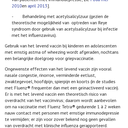
2010
en
april 2013
].
- Behandeling met acetylsalicylzuur (gezien de
theoretische mogelijkheid van optreden van Reye
syndroom door gebruik van acetylsalicylzuur bij infectie
met het influenzavirus).
Gebruik van het levend vaccin bij kinderen en adolescenten
met ernstig astma of wheezing wordt afgeraden, nochtans
een belangrijke doelgroep voor griepvaccinatie.
Ongewenste effecten van het levend vaccin zijn vooral
nasale congestie, rinorroe, verminderde eetlust,
zwaktegevoel, hoofdpijn, spierpijn en koorts (in de studies
met Fluenz® frequenter dan met een geïnactiveerd vaccin).
Er is met het levend vaccin een theoretisch risico van
overdracht van het vaccinvirus; daarom wordt aanbevolen
om na vaccinatie met Fluenz Tetra® gedurende 1 à 2 weken
nauw contact met personen met ernstige immunodepressie
te vermijden; er zijn voor zover bekend nog geen gevallen
van overdracht met klinische influenza gerapporteerd.