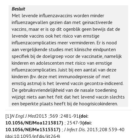
Besluit
Met levende influenzavaccins worden minder
influenzagevallen gezien dan met geïnactiveerde
vaccins, maar er is op dit ogenblik geen bewijs dat de
levende vaccins ook het risico van ernstige
influenzacomplicaties meer verminderen. Er is nood
aan vergelijkende studies met klinische eindpunten
specifiek bij de doelgroep voor de vaccinatie, namelijk
kinderen en adolescenten met risico van ernstige
influenzacomplicaties. Juist bij een aantal van deze
kinderen (bv. deze met immunodepressie of met
ernstig astma) is het levend vaccin gecontra-indiceerd.
De gebruiksvriendelijkheid van de nasale toediening
wijzigt niets aan het feit dat het levend vaccin slechts
een beperkte plaats heeft bij de hoogrisicokinderen.
[1]
N Engl J Med
2013 ;369 :2481-91
(doi:
10.1056/NEJMoa1215817)
; 2547-9
(doi:
10.1056/NEJMe1315317)
;
J Infect Dis.
2013;208:539-40
(doi:10.1093/infdis/jit264)