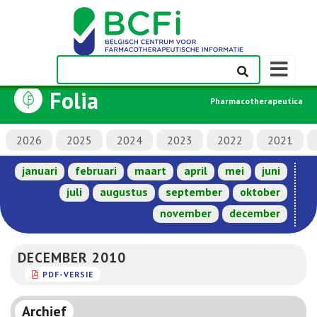
Weergeven
navigatieba
Folia
Pharmacotherapeutica
2026
2025
2024
2023
2022
2021
januari
februari
maart
april
mei
juni
juli
augustus
september
oktober
november
december
DECEMBER 2010
PDF-VERSIE
Archief