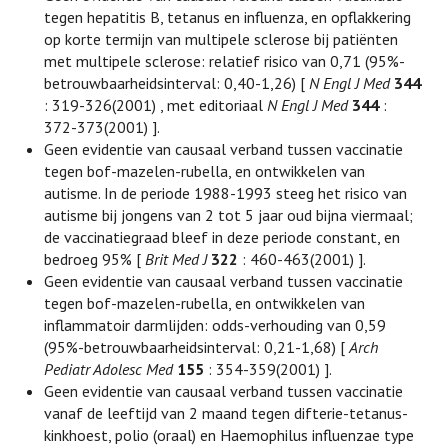
tegen hepatitis B, tetanus en influenza, en opflakkering
op korte termijn van multipele sclerose bij patiënten
met multipele sclerose: relatief risico van 0,71 (95%-
betrouwbaarheidsinterval: 0,40-1,26) [
N Engl J Med
344
: 319-326(2001) , met editoriaal
N Engl J Med
344
:
372-373(2001) ].
Geen evidentie van causaal verband tussen vaccinatie
tegen bof-mazelen-rubella, en ontwikkelen van
autisme. In de periode 1988-1993 steeg het risico van
autisme bij jongens van 2 tot 5 jaar oud bijna viermaal;
de vaccinatiegraad bleef in deze periode constant, en
bedroeg 95% [
Brit Med J
322
: 460-463(2001) ].
Geen evidentie van causaal verband tussen vaccinatie
tegen bof-mazelen-rubella, en ontwikkelen van
inflammatoir darmlijden: odds-verhouding van 0,59
(95%-betrouwbaarheidsinterval: 0,21-1,68) [
Arch
Pediatr Adolesc Med
155
: 354-359(2001) ].
Geen evidentie van causaal verband tussen vaccinatie
vanaf de leeftijd van 2 maand tegen difterie-tetanus-
kinkhoest, polio (oraal) en Haemophilus influenzae type