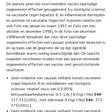
De laatste jaren zijn voor meerdere vaccins laattijdige
ongewenste effecten gesuggereerd, b.v. multipele sclerose
na vaccinatie tegen hepatitis B, en inflammatoir darmlijden
en autisme na vaccinatie tegen bof-mazelen-rubella [zie
ook
Folia
van januari en maart 1997, en
Folia
van mei,
oktober en december 1998]. In de
Folia
van december
1998wordt benadrukt dat voor deze laattijdige
ongewenste effecten een causaal verband niet bewezen is,
en op basis van de gegevens die op dat ogenblik
beschikbaar waren, weinig waarschijnlijk lijkt. De laatste
maanden verschenen studies over een aantal vermoede
ongewenste effecten van vaccins, met geruststellende
resultaten.
Geen evidentie van causaal verband tussen vaccinatie
tegen hepatitis B en ontwikkelen van multipele
sclerose: relatief risico van 0,9 (95%-
betrouwbaarheidsinterval: 0,5-1,6) [
N Engl J Med
344
:
327-332(2001) , met editoriaal
N Engl J Med
344
: 372-
373(2001) ].
Geen evidentie van causaal verband tussen vaccinatie