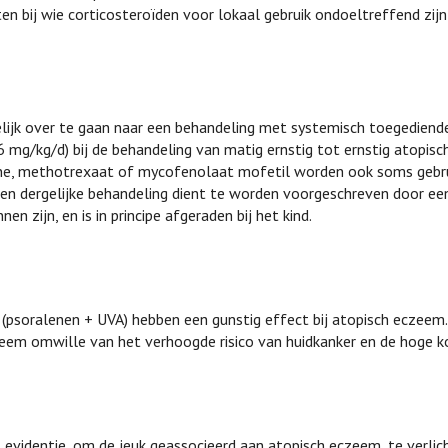
ten bij wie corticosteroïden voor lokaal gebruik ondoeltreffend zijn
lijk over te gaan naar een behandeling met systemisch toegediend
 mg/kg/d) bij de behandeling van matig ernstig tot ernstig atopisc
ne, methotrexaat of mycofenolaat mofetil worden ook soms gebru
Een dergelijke behandeling dient te worden voorgeschreven door een 
 zijn, en is in principe afgeraden bij het kind.
(psoralenen + UVA) hebben een gunstig effect bij atopisch eczeem
em omwille van het verhoogde risico van huidkanker en de hoge ko
l evidentie, om de jeuk geassocieerd aan atopisch eczeem, te verlic