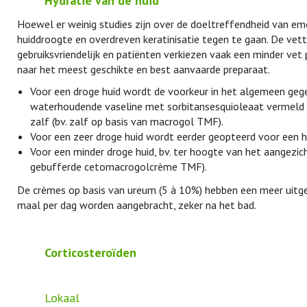
Hydratie van de huid
Hoewel er weinig studies zijn over de doeltreffendheid van emo
huiddroogte en overdreven keratinisatie tegen te gaan. De vett
gebruiksvriendelijk en patiënten verkiezen vaak een minder vet p
naar het meest geschikte en best aanvaarde preparaat.
Voor een droge huid wordt de voorkeur in het algemeen gegev
waterhoudende vaseline met sorbitansesquioleaat vermeld in
zalf (bv. zalf op basis van macrogol TMF).
Voor een zeer droge huid wordt eerder geopteerd voor een hy
Voor een minder droge huid, bv. ter hoogte van het aangezich
gebufferde cetomacrogolcrème TMF).
De crèmes op basis van ureum (5 à 10%) hebben een meer uitge
maal per dag worden aangebracht, zeker na het bad.
Corticosteroïden
Lokaal