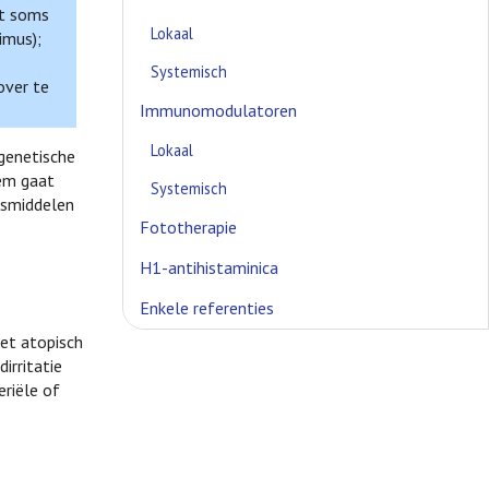
et soms
Lokaal
imus);
Systemisch
over te
Immunomodulatoren
Lokaal
genetische
eem gaat
Systemisch
esmiddelen
Fototherapie
H1-antihistaminica
Enkele referenties
met atopisch
irritatie
eriële of