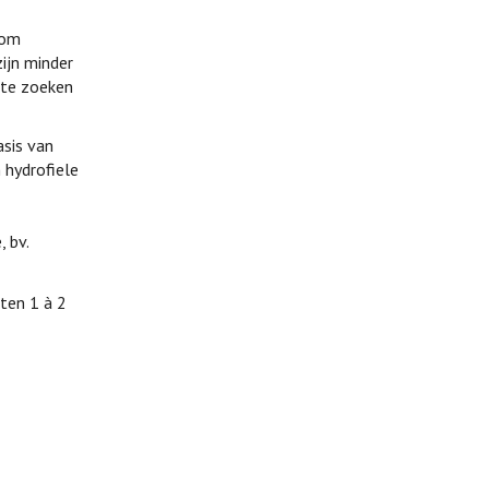
 om
ijn minder
t te zoeken
asis van
 hydrofiele
 bv.
ten 1 à 2