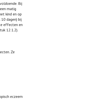
voldoende. Bij
 een matig
het kind en op
 10 dagen) bij
te effecten en
uk 12.1.2).
ecten. Ze
atopisch eczeem