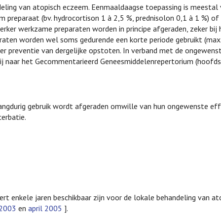
ndeling van atopisch eczeem. Eenmaaldaagse toepassing is meestal 
preparaat (bv. hydrocortison 1 à 2,5 %, prednisolon 0,1 à 1 %) of
rker werkzame preparaten worden in principe afgeraden, zeker bij 
paraten worden wel soms gedurende een korte periode gebruikt (max.
 ter preventie van dergelijke opstoten. In verband met de ongewens
 wij naar het Gecommentarieerd Geneesmiddelenrepertorium (hoofdst
langdurig gebruik wordt afgeraden omwille van hun ongewenste eff
cerbatie.
dert enkele jaren beschikbaar zijn voor de lokale behandeling van 
2003
en
april 2005
].