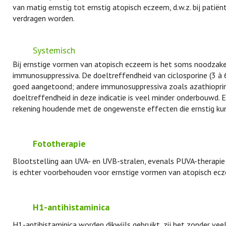
van matig ernstig tot ernstig atopisch eczeem, d.w.z. bij patiën
verdragen worden.
Systemisch
Bij ernstige vormen van atopisch eczeem is het soms noodzake
immunosuppressiva. De doeltreffendheid van ciclosporine (3 à 6
goed aangetoond; andere immunosuppressiva zoals azathiopri
doeltreffendheid in deze indicatie is veel minder onderbouwd. 
rekening houdende met de ongewenste effecten die ernstig kunnen
Fototherapie
Blootstelling aan UVA- en UVB-stralen, evenals PUVA-therapie 
is echter voorbehouden voor ernstige vormen van atopisch ecze
H1-antihistaminica
H1-antihistaminica worden dikwijls gebruikt, zij het zonder vee