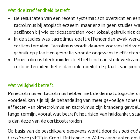
Wat doeltreffendheid betreft
De resultaten van een recent systematisch overzicht en ee
tacrolimus bij atopisch eczeem, maar er zijn geen studies 
patiënten bij wie corticosteroïden voor lokaal gebruik niet d
In de studies was tacrolimus doeltreffender dan zwak werk
corticosteroïden. Tacrolimus wordt daarom voorgesteld voo
gebruik op plaatsen gevoelig voor de ongewenste effecten v
Pimecrolimus bleek minder doeltreffend dan sterk werkzame
corticosteroïden; het is dan ook moeilijk de plaats van pim
Wat veiligheid betreft
Pimecrolimus en tacrolimus hebben niet de dermatologische on
voordeel kan zijn bij de behandeling van meer gevoelige zones
effecten van pimecrolimus en tacrolimus zijn branderig gevoel,
lange termijn, vooral wat betreft het risico van huidkanker, st
is dan deze van de corticosteroïden.
Op basis van de beschikbare gegevens wordt door de
Food and 
Excellence
(NICE) in Groot-Brittannië en Wales aanbevolen om