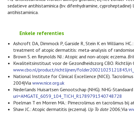
sedatieve antihistaminica (bv. difenhydramine, cyproheptadine) 
antihistaminica.
Enkele referenties
Ashcroft DA, Dimmock P, Garside R, Stein K en Williams HC.: 
treatment of atopic dermatitis: meta-analysis of randomise
Brown S. en Reynolds NJ.: Atopic and non-atopic eczema.
Bri
Kwaliteitsinstituut voor de Gezondheidszorg CBO. Richtlijn 
www.cbo.nl/product/richtlijnen/folder20021023121843/r
National Institute for Clinical Excellence (NICE). Tacrolim
2004)Via
www.nice.org.uk
Nederlands Huisartsen Genootschap (NHG). NHG-Standaard 
uri=AMGATE_6059_104_TICH_R1789791340748728
Poelman T en Morren MA.: Pimecrolimus en tacrolimus bij at
Shaw JC.: Atopic dermatitis (eczema).
Up To date
2006;Via
ww