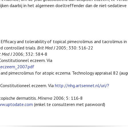
lijken daarbij in het algemeen doeltreffender dan de niet-sedatieve
Efficacy and tolerability of topical pimecrolimus and tacrolimus in
d controlled trials.
Brit Med J
2005; 330: 516-22
t Med J
2006; 332: 584-8
Constitutioneel eczeem. Via
l_eczeem_2007.pdf
us and pimecrolimus for atopic eczema. Technology appraisal 82 (au
Constitutioneel eczeem. Via
http://nhg.artsennet.nl/uri/?
opische dermatitis.
Minerva
2006; 5: 116-8
w.uptodate.com
(enkel te consulteren met paswoord)