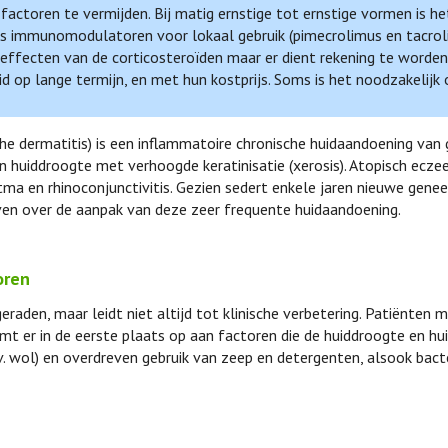
actoren te vermijden. Bij matig ernstige tot ernstige vormen is h
ls immunomodulatoren voor lokaal gebruik (pimecrolimus en tacrol
ffecten van de corticosteroïden maar er dient rekening te worden
op lange termijn, en met hun kostprijs. Soms is het noodzakelijk 
e dermatitis) is een inflammatoire chronische huidaandoening van 
 huiddroogte met verhoogde keratinisatie (xerosis). Atopisch ecz
tma en rhinoconjunctivitis. Gezien sedert enkele jaren nieuwe gene
geven over de aanpak van deze zeer frequente huidaandoening.
oren
aden, maar leidt niet altijd tot klinische verbetering. Patiënten 
mt er in de eerste plaats op aan factoren die de huiddroogte en huid
bv. wol) en overdreven gebruik van zeep en detergenten, alsook bact