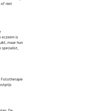
 of niet
e
h eczeem is
ikt, maar hun
specialist,
. Fototherapie
stprijs.
hten. De