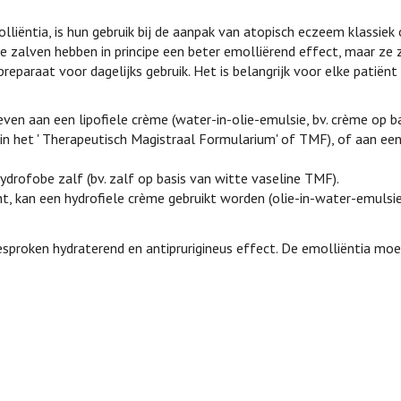
lliëntia, is hun gebruik bij de aanpak van atopisch eczeem klassiek
e zalven hebben in principe een beter emolliërend effect, maar ze z
reparaat voor dagelijks gebruik. Het is belangrijk voor elke patiën
en aan een lipofiele crème (water-in-olie-emulsie, bv. crème op b
 het ' Therapeutisch Magistraal Formularium' of TMF), of aan een
drofobe zalf (bv. zalf op basis van witte vaseline TMF).
t, kan een hydrofiele crème gebruikt worden (olie-in-water-emulsie,
sproken hydraterend en antiprurigineus effect. De emolliëntia moe