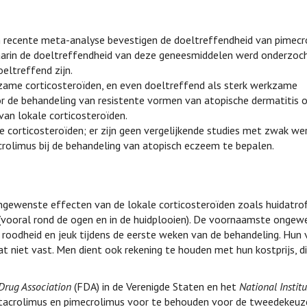
n recente meta-analyse bevestigen de doeltreffendheid van pimecr
waarin de doeltreffendheid van deze geneesmiddelen werd onderzoch
oeltreffend zijn.
zame corticosteroïden, en even doeltreffend als sterk werkzame
r de behandeling van resistente vormen van atopische dermatitis 
an lokale corticosteroïden.
 corticosteroïden; er zijn geen vergelijkende studies met zwak w
ecrolimus bij de behandeling van atopisch eczeem te bepalen.
gewenste effecten van de lokale corticosteroïden zoals huidatrof
 (vooral rond de ogen en in de huidplooien). De voornaamste ongew
 roodheid en jeuk tijdens de eerste weken van de behandeling. Hun v
aat niet vast. Men dient ook rekening te houden met hun kostprijs, d
Drug Association
(FDA) in de Verenigde Staten en het
National Institu
 tacrolimus en pimecrolimus voor te behouden voor de tweedekeuz