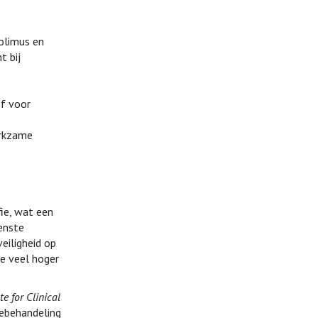
olimus en
t bij
of voor
erkzame
ie, wat een
enste
eiligheid op
ie veel hoger
te for Clinical
ebehandeling