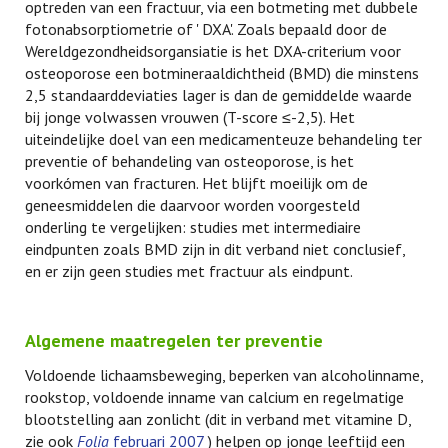
optreden van een fractuur, via een botmeting met dubbele
fotonabsorptiometrie of ' DXA'. Zoals bepaald door de
Wereldgezondheidsorgansiatie is het DXA-criterium voor
osteoporose een botmineraaldichtheid (BMD) die minstens
2,5 standaarddeviaties lager is dan de gemiddelde waarde
bij jonge volwassen vrouwen (T-score ≤-2,5). Het
uiteindelijke doel van een medicamenteuze behandeling ter
preventie of behandeling van osteoporose, is het
voorkómen van fracturen. Het blijft moeilijk om de
geneesmiddelen die daarvoor worden voorgesteld
onderling te vergelijken: studies met intermediaire
eindpunten zoals BMD zijn in dit verband niet conclusief,
en er zijn geen studies met fractuur als eindpunt.
Algemene maatregelen ter preventie
Voldoende lichaamsbeweging, beperken van alcoholinname,
rookstop, voldoende inname van calcium en regelmatige
blootstelling aan zonlicht (dit in verband met vitamine D,
zie ook
Folia
februari 2007
) helpen op jonge leeftijd een