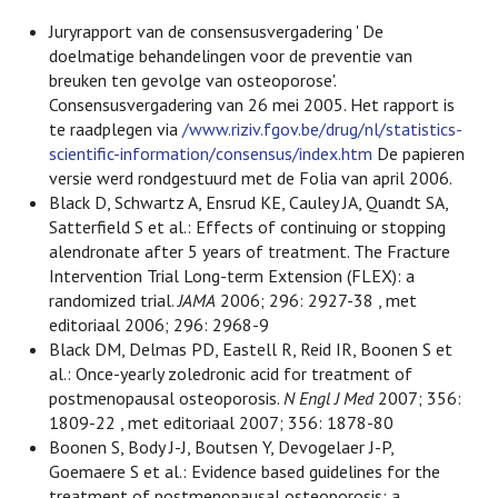
Juryrapport van de consensusvergadering ' De
doelmatige behandelingen voor de preventie van
breuken ten gevolge van osteoporose'.
Consensusvergadering van 26 mei 2005. Het rapport is
te raadplegen via
/www.riziv.fgov.be/drug/nl/statistics-
scientific-information/consensus/index.htm
De papieren
versie werd rondgestuurd met de Folia van april 2006.
Black D, Schwartz A, Ensrud KE, Cauley JA, Quandt SA,
Satterfield S et al.: Effects of continuing or stopping
alendronate after 5 years of treatment. The Fracture
Intervention Trial Long-term Extension (FLEX): a
randomized trial.
JAMA
2006; 296: 2927-38 , met
editoriaal
2006; 296: 2968-9
Black DM, Delmas PD, Eastell R, Reid IR, Boonen S et
al.: Once-yearly zoledronic acid for treatment of
postmenopausal osteoporosis.
N Engl J Med
2007; 356:
1809-22 , met editoriaal
2007; 356: 1878-80
Boonen S, Body J-J, Boutsen Y, Devogelaer J-P,
Goemaere S et al.: Evidence based guidelines for the
treatment of postmenopausal osteoporosis: a