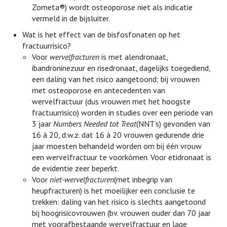
Zometa®) wordt osteoporose niet als indicatie
vermeld in de bijsluiter.
Wat is het effect van de bisfosfonaten op het
fractuurrisico?
Voor
wervelfracturen
is met alendronaat,
ibandroninezuur en risedronaat, dagelijks toegediend,
een daling van het risico aangetoond; bij vrouwen
met osteoporose en antecedenten van
wervelfractuur (dus vrouwen met het hoogste
fractuurrisico) worden in studies over een periode van
3 jaar
Numbers Needed tot Treat
(NNT’s) gevonden van
16 à 20, d.w.z. dat 16 à 20 vrouwen gedurende drie
jaar moesten behandeld worden om bij één vrouw
een wervelfractuur te voorkómen. Voor etidronaat is
de evidentie zeer beperkt.
Voor
niet-wervelfracturen
(met inbegrip van
heupfracturen) is het moeilijker een conclusie te
trekken: daling van het risico is slechts aangetoond
bij hoogrisicovrouwen (bv. vrouwen ouder dan 70 jaar
met voorafbestaande wervelfractuur en lage