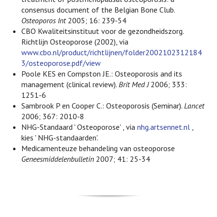
consensus document of the Belgian Bone Club.
Osteoporos Int
2005; 16: 239-54
CBO Kwaliteitsinstituut voor de gezondheidszorg.
Richtlijn Osteoporose (2002), via
www.cbo.nl/product/richtlijnen/folder2002102312184
3/osteoporose.pdf/view
Poole KES en Compston JE.: Osteoporosis and its
management (clinical review).
Brit Med J
2006; 333:
1251-6
Sambrook P en Cooper C.: Osteoporosis (Seminar).
Lancet
2006; 367: 2010-8
NHG-Standaard ' Osteoporose' , via
nhg.artsennet.nl
,
kies ' NHG-standaarden'.
Medicamenteuze behandeling van osteoporose
Geneesmiddelenbulletin
2007; 41: 25-34