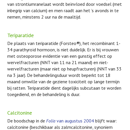
van strontiumranelaat wordt beïnvloed door voedsel (met
inbegrip van calcium) en men raadt aan het ’s avonds in te
nemen, minstens 2 uur na de maaltijd.
Teriparatide
De plaats van teriparatide (Forsteo®), het recombinant 1-
34 parathyroïd hormoon, is niet duidelijk. Er is bij vrouwen
met osteoporose evidentie van een gunstig effect op
wervelfracturen (NNT van 11 na 21 maand) en niet-
wervelfracturen (maar niet op heupfracturen) (NNT van 33
na 3 jaar). De behandelingsduur wordt beperkt tot 18
maand omwille van de geziene toxiciteit op lange termijn
bij ratten. Teriparatide dient dagelijks subcutaan te worden
toegediend, en de behandeling is duur.
Calcitonine
De boodschap in de
Folia
van augustus 2004
blijft waar:
calcitonine (beschikbaar als zalmcalcitonine, synoniem