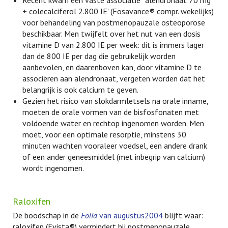
Recent kwam een vaste associatie ' alendronaat 70 mg
+ colecalciferol 2.800 IE' (Fosavance® compr. wekelijks)
voor behandeling van postmenopauzale osteoporose
beschikbaar. Men twijfelt over het nut van een dosis
vitamine D van 2.800 IE per week: dit is immers lager
dan de 800 IE per dag die gebruikelijk worden
aanbevolen, en daarenboven kan, door vitamine D te
associëren aan alendronaat, vergeten worden dat het
belangrijk is ook calcium te geven.
Gezien het risico van slokdarmletsels na orale inname,
moeten de orale vormen van de bisfosfonaten met
voldoende water en rechtop ingenomen worden. Men
moet, voor een optimale resorptie, minstens 30
minuten wachten vooraleer voedsel, een andere drank
of een ander geneesmiddel (met inbegrip van calcium)
wordt ingenomen.
Raloxifen
De boodschap in de
Folia
van augustus2004
blijft waar:
raloxifen (Evista®) vermindert bij postmenopauzale