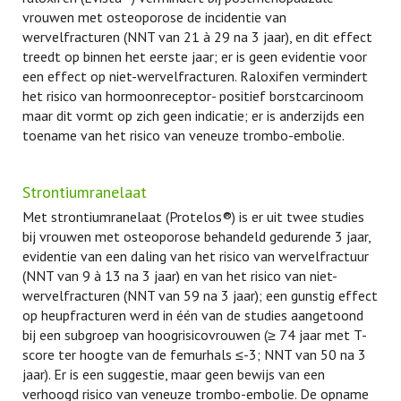
vrouwen met osteoporose de incidentie van
wervelfracturen (NNT van 21 à 29 na 3 jaar), en dit effect
treedt op binnen het eerste jaar; er is geen evidentie voor
een effect op niet-wervelfracturen. Raloxifen vermindert
het risico van hormoonreceptor- positief borstcarcinoom
maar dit vormt op zich geen indicatie; er is anderzijds een
toename van het risico van veneuze trombo-embolie.
Strontiumranelaat
Met strontiumranelaat (Protelos®) is er uit twee studies
bij vrouwen met osteoporose behandeld gedurende 3 jaar,
evidentie van een daling van het risico van wervelfractuur
(NNT van 9 à 13 na 3 jaar) en van het risico van niet-
wervelfracturen (NNT van 59 na 3 jaar); een gunstig effect
op heupfracturen werd in één van de studies aangetoond
bij een subgroep van hoogrisicovrouwen (≥ 74 jaar met T-
score ter hoogte van de femurhals ≤-3; NNT van 50 na 3
jaar). Er is een suggestie, maar geen bewijs van een
verhoogd risico van veneuze trombo-embolie. De opname