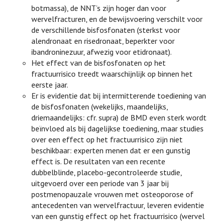
botmassa), de NNT’s zijn hoger dan voor
wervelfracturen, en de bewijsvoering verschilt voor
de verschillende bisfosfonaten (sterkst voor
alendronaat en risedronaat, beperkter voor
ibandroninezuur, afwezig voor etidronaat).
Het effect van de bisfosfonaten op het
fractuurrisico treedt waarschijnlijk op binnen het
eerste jaar.
Er is evidentie dat bij intermitterende toediening van
de bisfosfonaten (wekelijks, maandelijks,
driemaandelijks: cfr. supra) de BMD even sterk wordt
beïnvloed als bij dagelijkse toediening, maar studies
over een effect op het fractuurrisico zijn niet
beschikbaar: experten menen dat er een gunstig
effect is. De resultaten van een recente
dubbelblinde, placebo-gecontroleerde studie,
uitgevoerd over een periode van 3 jaar bij
postmenopauzale vrouwen met osteoporose of
antecedenten van wervelfractuur, leveren evidentie
van een gunstig effect op het fractuurrisico (wervel