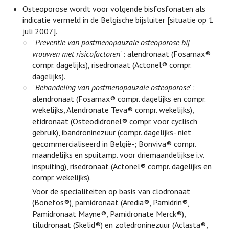
Osteoporose wordt voor volgende bisfosfonaten als
indicatie vermeld in de Belgische bijsluiter [situatie op 1
juli 2007].
'
Preventie van postmenopauzale osteoporose bij
vrouwen met risicofactoren
' : alendronaat (Fosamax®
compr. dagelijks), risedronaat (Actonel® compr.
dagelijks).
'
Behandeling van postmenopauzale osteoporose
' :
alendronaat (Fosamax® compr. dagelijks en compr.
wekelijks, Alendronate Teva® compr. wekelijks),
etidronaat (Osteodidronel® compr. voor cyclisch
gebruik), ibandroninezuur (compr. dagelijks- niet
gecommercialiseerd in België-; Bonviva® compr.
maandelijks en spuitamp. voor driemaandelijkse i.v.
inspuiting), risedronaat (Actonel® compr. dagelijks en
compr. wekelijks).
Voor de specialiteiten op basis van clodronaat
(Bonefos®), pamidronaat (Aredia®, Pamidrin®,
Pamidronaat Mayne®, Pamidronate Merck®),
tiludronaat (Skelid®) en zoledroninezuur (Aclasta®,