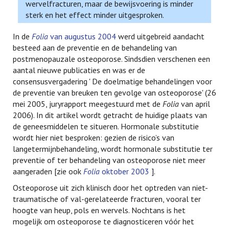
wervelfracturen, maar de bewijsvoering is minder
sterk en het effect minder uitgesproken.
In de
Folia
van augustus 2004
werd uitgebreid aandacht
besteed aan de preventie en de behandeling van
postmenopauzale osteoporose. Sindsdien verschenen een
aantal nieuwe publicaties en was er de
consensusvergadering ' De doelmatige behandelingen voor
de preventie van breuken ten gevolge van osteoporose' (26
mei 2005, juryrapport meegestuurd met de
Folia
van april
2006). In dit artikel wordt getracht de huidige plaats van
de geneesmiddelen te situeren. Hormonale substitutie
wordt hier niet besproken: gezien de risico’s van
langetermijnbehandeling, wordt hormonale substitutie ter
preventie of ter behandeling van osteoporose niet meer
aangeraden [zie ook
Folia
oktober 2003
].
Osteoporose uit zich klinisch door het optreden van niet-
traumatische of val-gerelateerde fracturen, vooral ter
hoogte van heup, pols en wervels. Nochtans is het
mogelijk om osteoporose te diagnosticeren vóór het