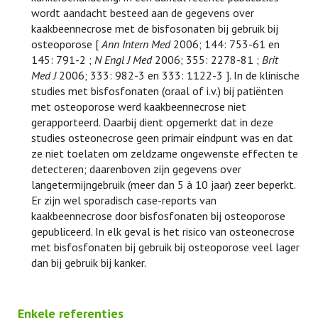
wordt aandacht besteed aan de gegevens over
kaakbeennecrose met de bisfosonaten bij gebruik bij
osteoporose [
Ann Intern Med
2006; 144: 753-61 en
145: 791-2 ;
N Engl J Med
2006; 355: 2278-81 ;
Brit
Med J
2006; 333: 982-3 en
333: 1122-3 ]. In de klinische
studies met bisfosfonaten (oraal of i.v.) bij patiënten
met osteoporose werd kaakbeennecrose niet
gerapporteerd. Daarbij dient opgemerkt dat in deze
studies osteonecrose geen primair eindpunt was en dat
ze niet toelaten om zeldzame ongewenste effecten te
detecteren; daarenboven zijn gegevens over
langetermijngebruik (meer dan 5 à 10 jaar) zeer beperkt.
Er zijn wel sporadisch case-reports van
kaakbeennecrose door bisfosfonaten bij osteoporose
gepubliceerd. In elk geval is het risico van osteonecrose
met bisfosfonaten bij gebruik bij osteoporose veel lager
dan bij gebruik bij kanker.
Enkele referenties