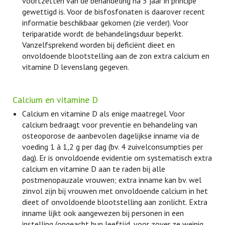
voortzetten van de behandeling na 5 jaar in principe
gewettigd is. Voor de bisfosfonaten is daarover recent
informatie beschikbaar gekomen (zie verder). Voor
teriparatide wordt de behandelingsduur beperkt.
Vanzelfsprekend worden bij deficiënt dieet en
onvoldoende blootstelling aan de zon extra calcium en
vitamine D levenslang gegeven.
Calcium en vitamine D
Calcium en vitamine D als enige maatregel. Voor
calcium bedraagt voor preventie en behandeling van
osteoporose de aanbevolen dagelijkse inname via de
voeding 1 à 1,2 g per dag (bv. 4 zuivelconsumpties per
dag). Er is onvoldoende evidentie om systematisch extra
calcium en vitamine D aan te raden bij alle
postmenopauzale vrouwen; extra inname kan bv. wel
zinvol zijn bij vrouwen met onvoldoende calcium in het
dieet of onvoldoende blootstelling aan zonlicht. Extra
inname lijkt ook aangewezen bij personen in een
instelling (ongeacht hun leeftijd, voor zover ze weinig