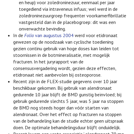
en heup) voor zoledroninezuur, eenmaal per jaar
toegediend via intraveneus infuus; wel werd in de
zoledroninezuurgroep frequenter voorkamerfibrillatie
vastgesteld dan in de placebogroep: dit was een
onverwachte bevinding.
In de
Folia
van augustus 2004
werd voor etidronaat
gewezen op de noodzaak van cyclische toediening
gezien continu gebruik van hoge doses kan leiden tot
stoornissen in de botmineralisatie, met mogelijk
fracturen. In het juryrapport van de
consensusvergadering wordt, gezien deze effecten,
etidronaat niet aanbevolen bij osteoporose.
Recent zijn in de FLEX-studie gegevens over 10 jaar
beschikbaar gekomen. Bij gebruik van alendronaat
gedurende 10 jaar blijft de BMD gunstig beïnvloed; bij
gebruik gedurende slechts 5 jaar, was 5 jaar na stoppen
de BMD nog steeds hoger dan vóór starten van
alendronaat. Over het effect op fracturen na stoppen
van de behandeling kan de studie echter geen uitspraak
doen. De optimale behandelingsduur blijft onduidelijk.