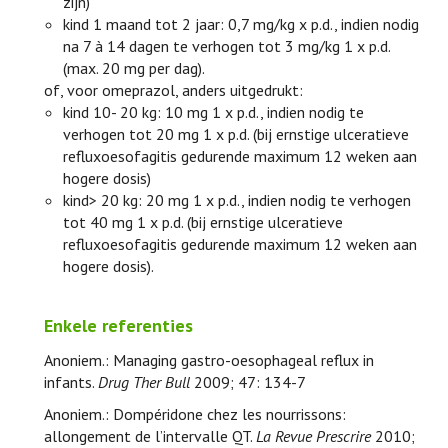
zijn)
kind 1 maand tot 2 jaar: 0,7 mg/kg x p.d., indien nodig
na 7 à 14 dagen te verhogen tot 3 mg/kg 1 x p.d.
(max. 20 mg per dag).
of, voor omeprazol, anders uitgedrukt:
kind 10- 20 kg: 10 mg 1 x p.d., indien nodig te
verhogen tot 20 mg 1 x p.d. (bij ernstige ulceratieve
refluxoesofagitis gedurende maximum 12 weken aan
hogere dosis)
kind> 20 kg: 20 mg 1 x p.d., indien nodig te verhogen
tot 40 mg 1 x p.d. (bij ernstige ulceratieve
refluxoesofagitis gedurende maximum 12 weken aan
hogere dosis).
Enkele referenties
Anoniem.: Managing gastro-oesophageal reflux in
infants.
Drug Ther Bull
2009; 47: 134-7
Anoniem.: Dompéridone chez les nourrissons:
allongement de l’intervalle QT.
La Revue Prescrire
2010;