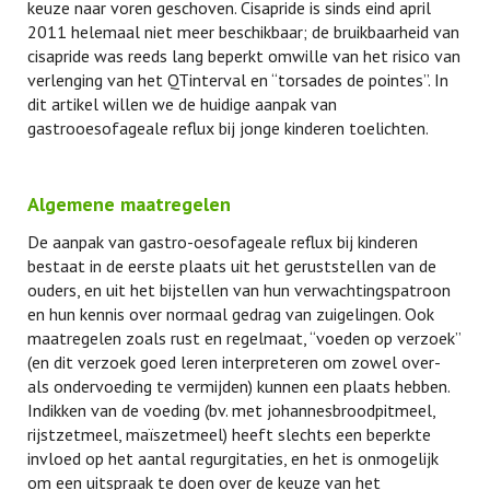
keuze naar voren geschoven. Cisapride is sinds eind april
2011 helemaal niet meer beschikbaar; de bruikbaarheid van
cisapride was reeds lang beperkt omwille van het risico van
verlenging van het QTinterval en “torsades de pointes”. In
dit artikel willen we de huidige aanpak van
gastrooesofageale reflux bij jonge kinderen toelichten.
Algemene maatregelen
De aanpak van gastro-oesofageale reflux bij kinderen
bestaat in de eerste plaats uit het geruststellen van de
ouders, en uit het bijstellen van hun verwachtingspatroon
en hun kennis over normaal gedrag van zuigelingen. Ook
maatregelen zoals rust en regelmaat, “voeden op verzoek”
(en dit verzoek goed leren interpreteren om zowel over-
als ondervoeding te vermijden) kunnen een plaats hebben.
Indikken van de voeding (bv. met johannesbroodpitmeel,
rijstzetmeel, maïszetmeel) heeft slechts een beperkte
invloed op het aantal regurgitaties, en het is onmogelijk
om een uitspraak te doen over de keuze van het