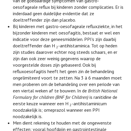
van de goedaardige symptomen van gastro-
oesofageale reflux bij kinderen zonder complicaties. Er is
inderdaad geen duidelijke evidentie dat ze
doeltreffender zijn dan placebo.
Bij kinderen met gastro-oesofageale refluxziekte, in het
bijzonder kinderen met oesofagitis, bestaat er wel een
indicatie voor deze geneesmiddelen. PPI’s zijn daarbij
doeltreffender dan H
-antihistaminica. Tot op heden
2
zijn studies daarover echter nog steeds schaars, en er
zijn dan ook zeer weinig gegevens waarop de
voorgestelde doses zijn gebaseerd. Ook bij
refluxoesofagitis heeft het geen zin de behandeling
ongelimiteerd voort te zetten. Na 3 à 6 maanden moet
men proberen om de behandeling over een periode van
een viertal weken af te bouwen. In de
British National
Formulary for children (BNF for Children)
is ranitidine de
eerste keuze wanneer een H
-antihistaminicum
2
noodzakelijk is; omeprazol wanneer een PPI
noodzakelijk is.
Men dient rekening te houden met de ongewenste
effecten: vooral hoofdpijn en gastrointestinale