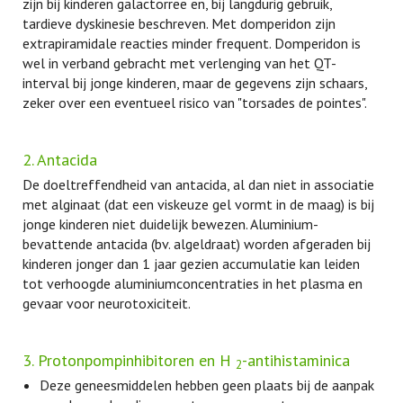
zijn bij kinderen galactorree en, bij langdurig gebruik,
tardieve dyskinesie beschreven. Met domperidon zijn
extrapiramidale reacties minder frequent. Domperidon is
wel in verband gebracht met verlenging van het QT-
interval bij jonge kinderen, maar de gegevens zijn schaars,
zeker over een eventueel risico van "torsades de pointes".
2. Antacida
De doeltreffendheid van antacida, al dan niet in associatie
met alginaat (dat een viskeuze gel vormt in de maag) is bij
jonge kinderen niet duidelijk bewezen. Aluminium-
bevattende antacida (bv. algeldraat) worden afgeraden bij
kinderen jonger dan 1 jaar gezien accumulatie kan leiden
tot verhoogde aluminiumconcentraties in het plasma en
gevaar voor neurotoxiciteit.
3. Protonpompinhibitoren en H
-antihistaminica
2
Deze geneesmiddelen hebben geen plaats bij de aanpak