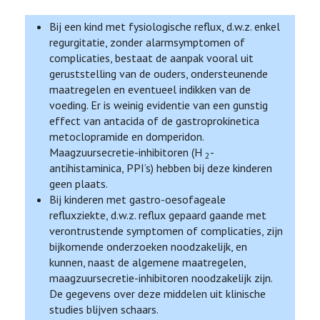
Bij een kind met fysiologische reflux, d.w.z. enkel
regurgitatie, zonder alarmsymptomen of
complicaties, bestaat de aanpak vooral uit
geruststelling van de ouders, ondersteunende
maatregelen en eventueel indikken van de
voeding. Er is weinig evidentie van een gunstig
effect van antacida of de gastroprokinetica
metoclopramide en domperidon.
Maagzuursecretie-inhibitoren (H
-
2
antihistaminica, PPI’s) hebben bij deze kinderen
geen plaats.
Bij kinderen met gastro-oesofageale
refluxziekte, d.w.z. reflux gepaard gaande met
verontrustende symptomen of complicaties, zijn
bijkomende onderzoeken noodzakelijk, en
kunnen, naast de algemene maatregelen,
maagzuursecretie-inhibitoren noodzakelijk zijn.
De gegevens over deze middelen uit klinische
studies blijven schaars.