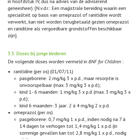
in hoofdstuk IV, dus na advies van de adviserend
geneesheer). [N.v.d.r.: Een magistrale bereiding waarin een
specialiteit op basis van omeprazol of ranitidine wordt
verwerkt, kan niet worden terugbetaald gezien omeprazol
en raniditine als vergoedbare grondstoffen beschikbaar
zijn].
3.3. Doses bij jonge kinderen
De volgende doses worden vermeld in
BNF for Children
:
ranitidine (per os) (01/07/11)
pasgeborene: 2 mg/kg 3 x p.d., maar resorptie is
onvoorspelbaar (max. 3 mg/kg 3 x p.d.);
kind 1- 6 maanden: 1 mg/kg 3 x p.d. (max. 3 mg/kg 3 x
p.d.);
kind 6 maanden- 3 jaar: 2 à 4 mg/kg 2 x p.d.
omeprazol (per os)
pasgeborene: 0,7 mg/kg 1 x p.d., indien nodig na 7 à
14 dagen te verhogen tot 1,4 mg/kg 1 x p.d. (in
sommige gevallen kan tot 2,8 mg/kg 1 x p.d., nodig