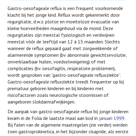
Gastro-oesofageale reflux is een frequent voorkomende
klacht bij het jonge kind. Reflux wordt gekenmerkt door
regurgitatie, d.w.z. plotse en moeiteloze evacuatie van
kleine hoeveelheden maaginhoud via de mond. Deze
regurgitaties zijn meestal fysiologisch en verdwijnen
meestal vóór de leeftijd van 12 à 15 maanden. Slechts
wanneer de reflux gepaard gaat met zorgwekkende of
alarmerende symptomen (bv. abnormale gewichtsevolutie,
onverklaarbaar huilen, voedselweigering) of met
complicaties (bv. oesofagitis, respiratoire problemen),
wordt gesproken van “gastro-oesofageale refluxziekte”.
Gastro-oesofageale refluxziekte treedt frequenter op bij
prematuur geboren kinderen en bij kinderen met
risicofactoren zoals neurologische stoornissen of
aangeboren slokdarmafwijkingen.
De aanpak van gastro-oesofageale reflux bij jonge kinderen
kwam in de Folia de laatste maal aan bod in
januari 1999
.
Bij falen van de algemene maatregelen (zie verder) werden
toen gastroprokinetica, in het bijzonder cisapride, als eerste