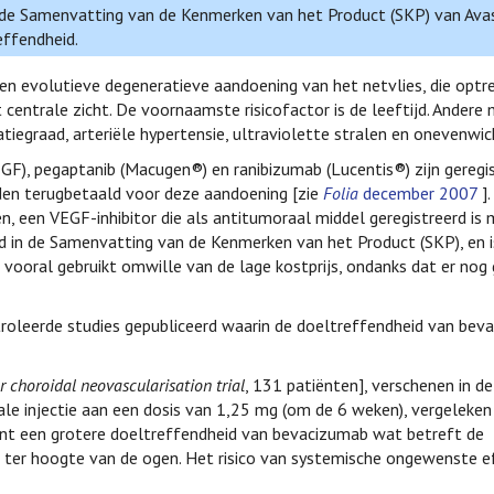
n de Samenvatting van de Kenmerken van het Product (SKP) van Ava
effendheid.
n evolutieve degeneratieve aandoening van het netvlies, die optr
t centrale zicht. De voornaamste risicofactor is de leeftijd. Andere
atiegraad, arteriële hypertensie, ultraviolette stralen en onevenwic
EGF), pegaptanib (Macugen®) en ranibizumab (Lucentis®) zijn geregi
en terugbetaald voor deze aandoening [zie
Folia
december 2007
].
een VEGF-inhibitor die als antitumoraal middel geregistreerd is m
eld in de Samenvatting van de Kenmerken van het Product (SKP), en i
ooral gebruikt omwille van de lage kostprijs, ondanks dat er nog 
oleerde studies gepubliceerd waarin de doeltreffendheid van beva
 choroidal neovascularisation trial
, 131 patiënten], verschenen in d
eale injectie aan een dosis van 1,25 mg (om de 6 weken), vergeleke
oont een grotere doeltreffendheid van bevacizumab wat betreft de
 ter hoogte van de ogen. Het risico van systemische ongewenste e