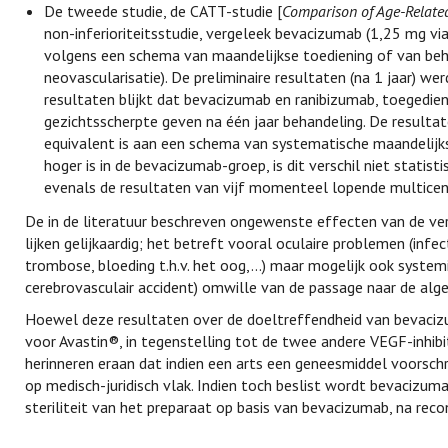
De tweede studie, de CATT-studie [
Comparison of Age-Relate
non-inferioriteitsstudie, vergeleek bevacizumab (1,25 mg via i
volgens een schema van maandelijkse toediening of van beha
neovascularisatie). De preliminaire resultaten (na 1 jaar) we
resultaten blijkt dat bevacizumab en ranibizumab, toegedie
gezichtsscherpte geven na één jaar behandeling. De result
equivalent is aan een schema van systematische maandelijk
hoger is in de bevacizumab-groep, is dit verschil niet statist
evenals de resultaten van vijf momenteel lopende multicent
De in de literatuur beschreven ongewenste effecten van de ver
lijken gelijkaardig; het betreft vooral oculaire problemen (infe
trombose, bloeding t.h.v. het oog,...) maar mogelijk ook system
cerebrovasculair accident) omwille van de passage naar de alge
Hoewel deze resultaten over de doeltreffendheid van bevaciz
voor Avastin®, in tegenstelling tot de twee andere VEGF-inhibit
herinneren eraan dat indien een arts een geneesmiddel voorschri
op medisch-juridisch vlak. Indien toch beslist wordt bevacizum
steriliteit van het preparaat op basis van bevacizumab, na recon