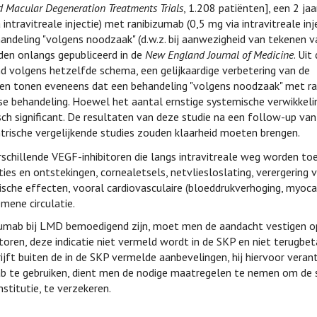
d Macular Degeneration Treatments Trials
, 1.208 patiënten], een 2 ja
ntravitreale injectie) met ranibizumab (0,5 mg via intravitreale inje
ndeling "volgens noodzaak" (d.w.z. bij aanwezigheid van tekenen v
rden onlangs gepubliceerd in de
New England Journal of Medicine
. Uit
nd volgens hetzelfde schema, een gelijkaardige verbetering van de
aten tonen eveneens dat een behandeling "volgens noodzaak" met r
se behandeling. Hoewel het aantal ernstige systemische verwikkel
isch significant. De resultaten van deze studie na een follow-up van 
rische vergelijkende studies zouden klaarheid moeten brengen.
schillende VEGF-inhibitoren die langs intravitreale weg worden to
cties en ontstekingen, cornealetsels, netvliesloslating, verergering 
ische effecten, vooral cardiovasculaire (bloeddrukverhoging, myoca
mene circulatie.
umab bij LMD bemoedigend zijn, moet men de aandacht vestigen op
oren, deze indicatie niet vermeld wordt in de SKP en niet terugbet
jft buiten de in de SKP vermelde aanbevelingen, hij hiervoor verant
ab te gebruiken, dient men de nodige maatregelen te nemen om de s
stitutie, te verzekeren.