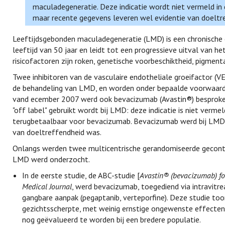
maculadegeneratie. Deze indicatie wordt niet vermeld i
maar recente gegevens leveren wel evidentie van doeltr
Leeftijdsgebonden maculadegeneratie (LMD) is een chronische e
leeftijd van 50 jaar en leidt tot een progressieve uitval van he
risicofactoren zijn roken, genetische voorbeschiktheid, pigment
Twee inhibitoren van de vasculaire endotheliale groeifactor (V
de behandeling van LMD, en worden onder bepaalde voorwaard
vand ecember 2007 werd ook bevacizumab (Avastin®) besproken, 
"off label" gebruikt wordt bij LMD: deze indicatie is niet verm
terugbetaalbaar voor bevacizumab. Bevacizumab werd bij LMD v
van doeltreffendheid was.
Onlangs werden twee multicentrische gerandomiseerde gecontr
LMD werd onderzocht.
In de eerste studie, de ABC-studie [
Avastin® (bevacizumab) for
Medical Journal
, werd bevacizumab, toegediend via intravitr
gangbare aanpak (pegaptanib, verteporfine). Deze studie t
gezichtsscherpte, met weinig ernstige ongewenste effecten
nog geëvalueerd te worden bij een bredere populatie.