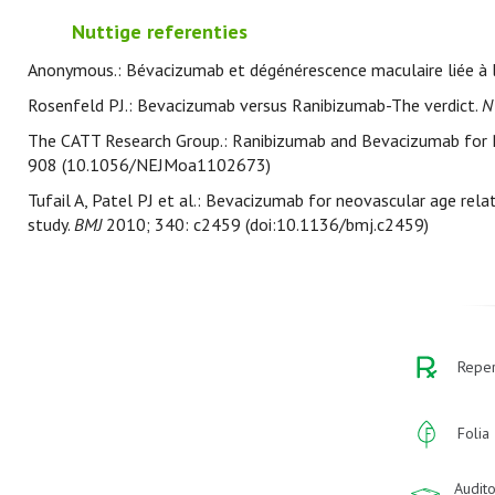
Nuttige referenties
Anonymous.: Bévacizumab et dégénérescence maculaire liée à l
Rosenfeld PJ.: Bevacizumab versus Ranibizumab-The verdict.
N
The CATT Research Group.: Ranibizumab and Bevacizumab for 
908 (10.1056/NEJMoa1102673)
Tufail A, Patel PJ et al.: Bevacizumab for neovascular age re
study.
BMJ
2010; 340: c2459 (doi:10.1136/bmj.c2459)
Reper
Folia
Audito