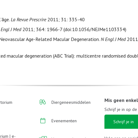
’âge.
La Revue Prescrire
2011; 31: 335-40
 Engl J Med
2011; 364: 1966-7 (doi:10.1056/NEJMe1103334)
Neovascular Age-Related Macular Degeneration.
N Engl J Med
2011;
lated macular degeneration (ABC Trial): multicentre randomised dou
Mis geen enke
torium
Diergeneesmiddelen
Schrijf je in op d
Evenementen
Schrijf je in
rium | e-