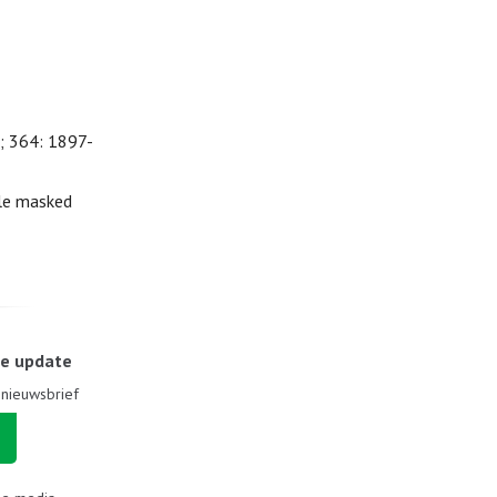
 364: 1897-
ble masked
le update
e nieuwsbrief