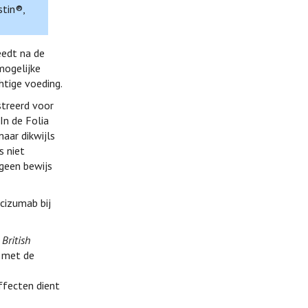
stin®,
eedt na de
 mogelijke
htige voeding.
streerd voor
 In de Folia
aar dikwijls
s niet
geen bewijs
cizumab bij
e
British
n met de
ffecten dient