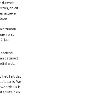
ar durende
ctie), en dit
an actieve
 deze
anibizumab
ingen wat
2 jaar,
egediend,
van cataract,
rdinfarct,
 het feit dat
aalbaar is. We
woordelijk is
tabiliteit en