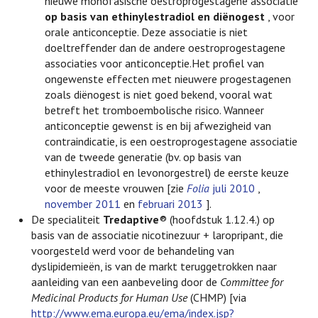
nieuwe monofasische oestroprogestagene associatie
op basis van ethinylestradiol en diënogest
, voor
orale anticonceptie. Deze associatie is niet
doeltreffender dan de andere oestroprogestagene
associaties voor anticonceptie.Het profiel van
ongewenste effecten met nieuwere progestagenen
zoals diënogest is niet goed bekend, vooral wat
betreft het tromboembolische risico. Wanneer
anticonceptie gewenst is en bij afwezigheid van
contraindicatie, is een oestroprogestagene associatie
van de tweede generatie (bv. op basis van
ethinylestradiol en levonorgestrel) de eerste keuze
voor de meeste vrouwen [zie
Folia
juli 2010
,
november 2011
en
februari 2013
].
De specialiteit
Tredaptive
® (hoofdstuk 1.12.4.) op
basis van de associatie nicotinezuur + laropripant, die
voorgesteld werd voor de behandeling van
dyslipidemieën, is van de markt teruggetrokken naar
aanleiding van een aanbeveling door de
Committee for
Medicinal Products for Human Use
(CHMP) [via
http://www.ema.europa.eu/ema/index.jsp?