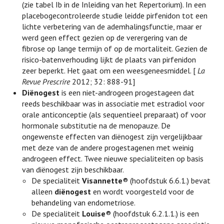
(zie tabel Ib in de Inleiding van het Repertorium). In een
placebogecontroleerde studie leidde pirfenidon tot een
lichte verbetering van de ademhalingsfunctie, maar er
werd geen effect gezien op de verergering van de
fibrose op lange termijn of op de mortaliteit. Gezien de
risico-batenverhouding lijkt de plaats van pirfenidon
zeer beperkt. Het gaat om een weesgeneesmiddel. [
La
Revue Prescrire
2012; 32: 888-91]
Diënogest
is een niet-androgeen progestageen dat
reeds beschikbaar was in associatie met estradiol voor
orale anticonceptie (als sequentieel preparaat) of voor
hormonale substitutie na de menopauze. De
ongewenste effecten van diënogest zijn vergelijkbaar
met deze van de andere progestagenen met weinig
androgeen effect. Twee nieuwe specialiteiten op basis
van diënogest zijn beschikbaar.
De specialiteit
Visannette
® (hoofdstuk 6.6.1.) bevat
alleen
diënogest
en wordt voorgesteld voor de
behandeling van endometriose.
De specialiteit
Louise
® (hoofdstuk 6.2.1.1.) is een