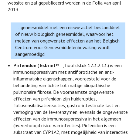
website en zal gepubliceerd worden in de Folia van april
2013.
: geneesmiddel met een nieuw actief bestanddeel
of nieuw biologisch geneesmiddel, waarvoor het
melden van ongewenste effecten aan het Belgisch
Centrum voor Geneesmiddelenbewaking wordt
aangemoedigd.
Pirfenidon
(
Esbriet
®
, hoofdstuk 12.3.2.13.) is een
immunosuppressivum met antifibrotische en anti-
inflammatoire eigenschappen, voorgesteld voor de
behandeling van lichte tot matige idiopathische
pulmonaire fibrose. De voornaamste ongewenste
effecten van pirfenidon zijn huiderupties,
fotosensibilisatiereacties, gastro-intestinale last en
verhoging van de leverenzymen, evenals de ongewenste
effecten van de immunosuppressiva in het algemeen
(bv. verhoogd risico van infecties). Pirfenidon is een
substraat van CYP1A2, met mogelijkheid van interacties