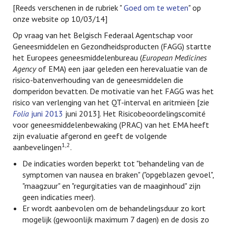
[Reeds verschenen in de rubriek "
Goed om te weten
" op
onze website op 10/03/14]
Op vraag van het Belgisch Federaal Agentschap voor
Geneesmiddelen en Gezondheidsproducten (FAGG) startte
het Europees geneesmiddelenbureau (
European Medicines
Agency
of EMA) een jaar geleden een herevaluatie van de
risico-batenverhouding van de geneesmiddelen die
domperidon bevatten. De motivatie van het FAGG was het
risico van verlenging van het QT-interval en aritmieën [zie
Folia
juni 2013
juni 2013]. Het Risicobeoordelingscomité
voor geneesmiddelenbewaking (PRAC) van het EMA heeft
zijn evaluatie afgerond en geeft de volgende
1,2
aanbevelingen
.
De indicaties worden beperkt tot "behandeling van de
symptomen van nausea en braken" ("opgeblazen gevoel",
"maagzuur" en "regurgitaties van de maaginhoud" zijn
geen indicaties meer).
Er wordt aanbevolen om de behandelingsduur zo kort
mogelijk (gewoonlijk maximum 7 dagen) en de dosis zo