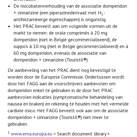
De risicobatenverhouding van de associatie domperidon
+ cinnarizine (een piperazinederivaat met H
-
1
antihistaminerge eigenschappen) is ongunstig.
Het PRAC beveelt aan om volgende vormen uit de
markt te nemen: de orale comprimés à 20 mg
domperidon (niet in België gecommercialiseerd), de
suppo’s à 10 mg (niet in België gecommercialiseerd) en à
60 mg domperidon, evenals de associatie van
domperidon + cinnarizine (Touristil®).
De aanbeveling van het PRAC dient nog bevestigd te
worden door de Europese Commissie. Ondertussen wordt
door het FAGG aan de voorschrijvers aanbevolen om
domperidon enkel te gebruiken in de door het PRAC
aanbevolen indicaties (symptomatische behandeling van
nausea en braken) en rekening te houden met het vermelde
cardiale risico. Het FAGG beveelt ook aan om de associatie
domperidon + cinnarizine (Touristil®) niet meer te
gebruiken.
1
www.ema.europa.eu
> Search document library >