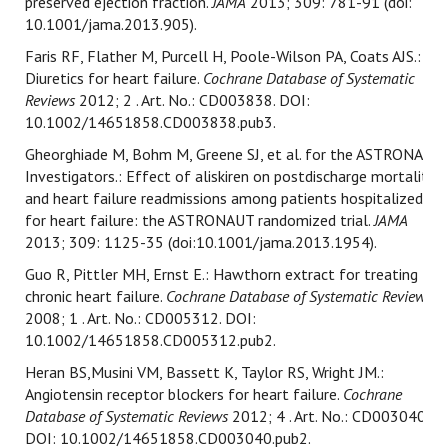
preserved ejection fraction.
JAMA
2013; 309: 781-91 (doi:
10.1001/jama.2013.905).
Faris RF, Flather M, Purcell H, Poole-Wilson PA, Coats AJS.:
Diuretics for heart failure.
Cochrane Database of Systematic
Reviews
2012; 2 . Art. No.: CD003838. DOI:
10.1002/14651858.CD003838.pub3.
Gheorghiade M, Bohm M, Greene SJ, et al. for the ASTRONAUT
Investigators.: Effect of aliskiren on postdischarge mortality
and heart failure readmissions among patients hospitalized
for heart failure: the ASTRONAUT randomized trial.
JAMA
2013; 309: 1125-35 (doi:10.1001/jama.2013.1954).
Guo R, Pittler MH, Ernst E.: Hawthorn extract for treating
chronic heart failure.
Cochrane Database of Systematic Reviews
2008; 1 . Art. No.: CD005312. DOI:
10.1002/14651858.CD005312.pub2.
Heran BS,Musini VM, Bassett K, Taylor RS, Wright JM.:
Angiotensin receptor blockers for heart failure.
Cochrane
Database of Systematic Reviews
2012; 4 . Art. No.: CD003040.
DOI: 10.1002/14651858.CD003040.pub2.