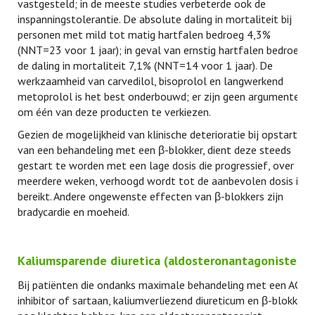
vastgesteld; in de meeste studies verbeterde ook de
inspanningstolerantie. De absolute daling in mortaliteit bij
personen met mild tot matig hartfalen bedroeg 4,3%
(NNT=23 voor 1 jaar); in geval van ernstig hartfalen bedroeg
de daling in mortaliteit 7,1% (NNT=14 voor 1 jaar). De
werkzaamheid van carvedilol, bisoprolol en langwerkend
metoprolol is het best onderbouwd; er zijn geen argumenten
om één van deze producten te verkiezen.
Gezien de mogelijkheid van klinische deterioratie bij opstarten
van een behandeling met een β-blokker, dient deze steeds
gestart te worden met een lage dosis die progressief, over
meerdere weken, verhoogd wordt tot de aanbevolen dosis is
bereikt. Andere ongewenste effecten van β-blokkers zijn
bradycardie en moeheid.
Kaliumsparende diuretica (aldosteronantagonisten)
Bij patiënten die ondanks maximale behandeling met een ACE-
inhibitor of sartaan, kaliumverliezend diureticum en β-blokker