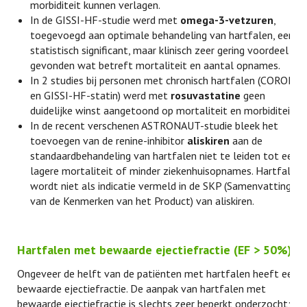
morbiditeit kunnen verlagen.
In de GISSI-HF-studie werd met
omega-3-vetzuren
,
toegevoegd aan optimale behandeling van hartfalen, een
statistisch significant, maar klinisch zeer gering voordeel
gevonden wat betreft mortaliteit en aantal opnames.
In 2 studies bij personen met chronisch hartfalen (CORONA
en GISSI-HF-statin) werd met
rosuvastatine
geen
duidelijke winst aangetoond op mortaliteit en morbiditeit.
In de recent verschenen ASTRONAUT-studie bleek het
toevoegen van de renine-inhibitor
aliskiren
aan de
standaardbehandeling van hartfalen niet te leiden tot een
lagere mortaliteit of minder ziekenhuisopnames. Hartfalen
wordt niet als indicatie vermeld in de SKP (Samenvatting
van de Kenmerken van het Product) van aliskiren.
Hartfalen met bewaarde ejectiefractie (EF > 50%)
Ongeveer de helft van de patiënten met hartfalen heeft een
bewaarde ejectiefractie. De aanpak van hartfalen met
bewaarde ejectiefractie is slechts zeer beperkt onderzocht; in