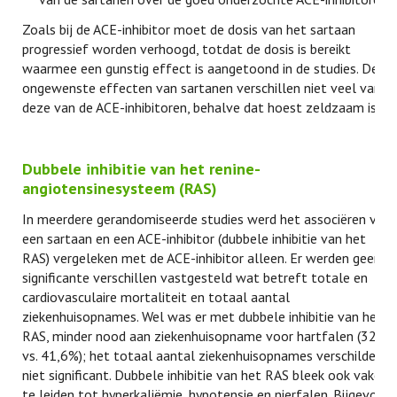
Zoals bij de ACE-inhibitor moet de dosis van het sartaan
progressief worden verhoogd, totdat de dosis is bereikt
waarmee een gunstig effect is aangetoond in de studies. De
ongewenste effecten van sartanen verschillen niet veel van
deze van de ACE-inhibitoren, behalve dat hoest zeldzaam is.
Dubbele inhibitie van het renine-
angiotensinesysteem (RAS)
In meerdere gerandomiseerde studies werd het associëren van
een sartaan en een ACE-inhibitor (dubbele inhibitie van het
RAS) vergeleken met de ACE-inhibitor alleen. Er werden geen
significante verschillen vastgesteld wat betreft totale en
cardiovasculaire mortaliteit en totaal aantal
ziekenhuisopnames. Wel was er met dubbele inhibitie van het
RAS, minder nood aan ziekenhuisopname voor hartfalen (32,6
vs. 41,6%); het totaal aantal ziekenhuisopnames verschilde
niet significant. Dubbele inhibitie van het RAS bleek ook vaker
te leiden tot hyperkaliëmie, hypotensie en nierfalen. Bijgevolg