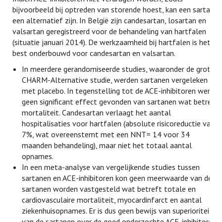
bijvoorbeeld bij optreden van storende hoest, kan een sartaan
een alternatief zijn. In België zijn candesartan, losartan en
valsartan geregistreerd voor de behandeling van hartfalen
(situatie januari 2014). De werkzaamheid bij hartfalen is het
best onderbouwd voor candesartan en valsartan.
In meerdere gerandomiseerde studies, waaronder de grote
CHARM-Alternative studie, werden sartanen vergeleken
met placebo. In tegenstelling tot de ACE-inhibitoren werd
geen significant effect gevonden van sartanen wat betreft
mortaliteit. Candesartan verlaagt het aantal
hospitalisaties voor hartfalen (absolute risicoreductie van
7%, wat overeenstemt met een NNT= 14 voor 34
maanden behandeling), maar niet het totaal aantal
opnames.
In een meta-analyse van vergelijkende studies tussen
sartanen en ACE-inhibitoren kon geen meerwaarde van de
sartanen worden vastgesteld wat betreft totale en
cardiovasculaire mortaliteit, myocardinfarct en aantal
ziekenhuisopnames. Er is dus geen bewijs van superioriteit
van de sartanen over de goed onderzochte ACE-inhibitoren.