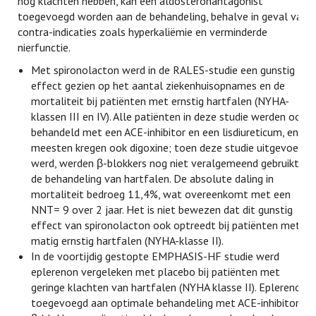
nog klachten hebben, kan een aldosteronantagonist
toegevoegd worden aan de behandeling, behalve in geval van
contra-indicaties zoals hyperkaliëmie en verminderde
nierfunctie.
Met spironolacton werd in de RALES-studie een gunstig
effect gezien op het aantal ziekenhuisopnames en de
mortaliteit bij patiënten met ernstig hartfalen (NYHA-
klassen III en IV). Alle patiënten in deze studie werden ook
behandeld met een ACE-inhibitor en een lisdiureticum, en de
meesten kregen ook digoxine; toen deze studie uitgevoerd
werd, werden β-blokkers nog niet veralgemeend gebruikt in
de behandeling van hartfalen. De absolute daling in
mortaliteit bedroeg 11,4%, wat overeenkomt met een
NNT= 9 over 2 jaar. Het is niet bewezen dat dit gunstig
effect van spironolacton ook optreedt bij patiënten met
matig ernstig hartfalen (NYHA-klasse II).
In de voortijdig gestopte EMPHASIS-HF studie werd
eplerenon vergeleken met placebo bij patiënten met
geringe klachten van hartfalen (NYHA klasse II). Eplerenon,
toegevoegd aan optimale behandeling met ACE-inhibitoren,