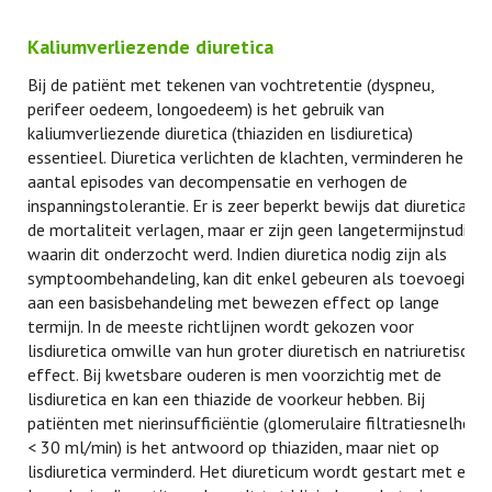
Kaliumverliezende diuretica
Bij de patiënt met tekenen van vochtretentie (dyspneu,
perifeer oedeem, longoedeem) is het gebruik van
kaliumverliezende diuretica (thiaziden en lisdiuretica)
essentieel. Diuretica verlichten de klachten, verminderen het
aantal episodes van decompensatie en verhogen de
inspanningstolerantie. Er is zeer beperkt bewijs dat diuretica
de mortaliteit verlagen, maar er zijn geen langetermijnstudies
waarin dit onderzocht werd. Indien diuretica nodig zijn als
symptoombehandeling, kan dit enkel gebeuren als toevoeging
aan een basisbehandeling met bewezen effect op lange
termijn. In de meeste richtlijnen wordt gekozen voor
lisdiuretica omwille van hun groter diuretisch en natriuretisch
effect. Bij kwetsbare ouderen is men voorzichtig met de
lisdiuretica en kan een thiazide de voorkeur hebben. Bij
patiënten met nierinsufficiëntie (glomerulaire filtratiesnelheid
< 30 ml/min) is het antwoord op thiaziden, maar niet op
lisdiuretica verminderd. Het diureticum wordt gestart met een