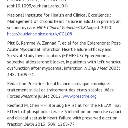
(doi:10.1093/eurheartj/ehs104).
National Institute for Health and Clinical Excellence.:
Management of chronic heart failure in adults in primary and
secondary care.
NICE Clinical Guideline108
August 2010.
http://guidance.nice.org.uk/CG108.
Pitt B, Remme W, Zannad F, et al for the Eplerenone: Post-
Acute Myocardial Infarction Heart Failure Efficacy and
Survival Study Investigators (EPHESUS). Eplerenone, a
selective aldosterone blocker, in patients with left ventricular
dysfunction after myocardial infarction.
N Engl J Med
2003;
348: 1309-21 .
Rédaction Prescrire.: Insuffisance cardiaque chronique:
traitement initial et traitement des états stables.Idées-
Forces
Prescrire
juillet 2012.
www.prescrire.org
Redfield M, Chen HH, Borlaug BA, et al. for the RELAX Trial.:
Effect of phosphodiesterase-5 inhibition on exercise capacity
and clinical status in heart failure with preserved ejection
fraction.
JAMA
2013; 309: 1268-77