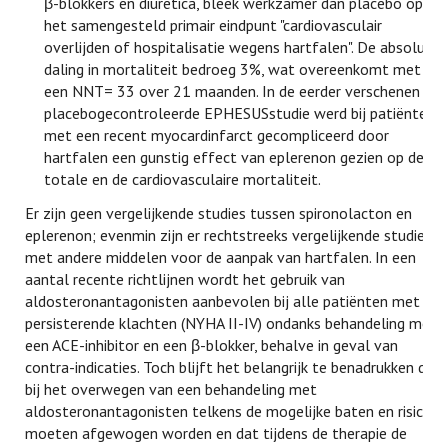
β-blokkers en diuretica, bleek werkzamer dan placebo op
het samengesteld primair eindpunt "cardiovasculair
overlijden of hospitalisatie wegens hartfalen". De absolute
daling in mortaliteit bedroeg 3%, wat overeenkomt met
een NNT= 33 over 21 maanden. In de eerder verschenen
placebogecontroleerde EPHESUSstudie werd bij patiënten
met een recent myocardinfarct gecompliceerd door
hartfalen een gunstig effect van eplerenon gezien op de
totale en de cardiovasculaire mortaliteit.
Er zijn geen vergelijkende studies tussen spironolacton en
eplerenon; evenmin zijn er rechtstreeks vergelijkende studies
met andere middelen voor de aanpak van hartfalen. In een
aantal recente richtlijnen wordt het gebruik van
aldosteronantagonisten aanbevolen bij alle patiënten met
persisterende klachten (NYHA II-IV) ondanks behandeling met
een ACE-inhibitor en een β-blokker, behalve in geval van
contra-indicaties. Toch blijft het belangrijk te benadrukken dat
bij het overwegen van een behandeling met
aldosteronantagonisten telkens de mogelijke baten en risico’s
moeten afgewogen worden en dat tijdens de therapie de