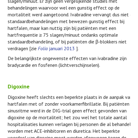
slagen/minuut. Er zijn geen vergelijkende studies met
behandelingen waarvoor wel een gunstig effect op de
mortaliteit werd aangetoond. Ivabradine vervangt dus niet de
standaardbehandelingen met bewezen gunstig effect bij
hartfalen, maar kan nuttig zijn bij patiënten met een
hartfrequentie ≥ 75 slagen/minuut ondanks optimale
standaardbehandeling, of bij patiënten die β-blokkers niet
verdragen [zie
Folia
januari 2013
].
De belangrijkste ongewenste effecten van ivabradine zijn
bradycardie en fosfenen (lichtverschijnselen).
Digoxine
Digoxine heeft slechts een beperkte plaats in de aanpak van
hartfalen met of zonder voorkamerfibrillatie. Bij patiënten in
sinusritme werd in de DIG-trial geen effect gevonden van
digoxine op de mortaliteit; het zou wel het totale aantal
hospitalisaties kunnen verlagen bij personen die al behandeld
worden met ACE-inhibitoren en diuretica. Het beperkte
voordeel van digoxine moet worden afgewogen tegen de