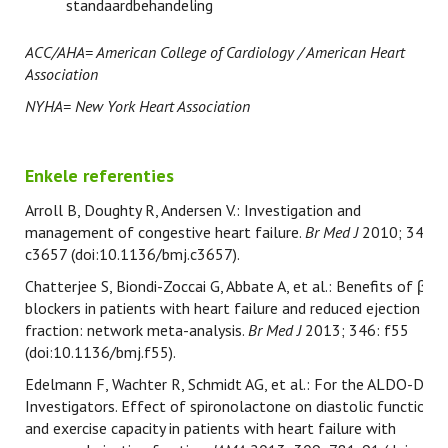
standaardbehandeling
ACC/AHA= American College of Cardiology / American Heart
Association
NYHA= New York Heart Association
Enkele referenties
Arroll B, Doughty R, Andersen V.: Investigation and
management of congestive heart failure.
Br Med J
2010; 341:
c3657 (doi:10.1136/bmj.c3657).
Chatterjee S, Biondi-Zoccai G, Abbate A, et al.: Benefits of β
blockers in patients with heart failure and reduced ejection
fraction: network meta-analysis.
Br Med J
2013; 346: f55
(doi:10.1136/bmj.f55).
Edelmann F, Wachter R, Schmidt AG, et al.: For the ALDO-DHF
Investigators. Effect of spironolactone on diastolic function
and exercise capacity in patients with heart failure with