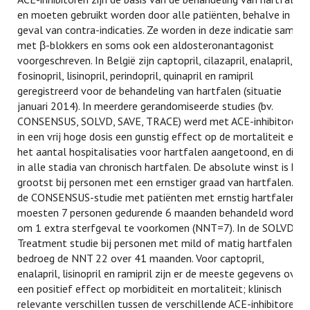
en moeten gebruikt worden door alle patiënten, behalve in
geval van contra-indicaties. Ze worden in deze indicatie samen
met β-blokkers en soms ook een aldosteronantagonist
voorgeschreven. In België zijn captopril, cilazapril, enalapril,
fosinopril, lisinopril, perindopril, quinapril en ramipril
geregistreerd voor de behandeling van hartfalen (situatie
januari 2014). In meerdere gerandomiseerde studies (bv.
CONSENSUS, SOLVD, SAVE, TRACE) werd met ACE-inhibitoren
in een vrij hoge dosis een gunstig effect op de mortaliteit en
het aantal hospitalisaties voor hartfalen aangetoond, en dit
in alle stadia van chronisch hartfalen. De absolute winst is het
grootst bij personen met een ernstiger graad van hartfalen. In
de CONSENSUS-studie met patiënten met ernstig hartfalen
moesten 7 personen gedurende 6 maanden behandeld worden
om 1 extra sterfgeval te voorkomen (NNT=7). In de SOLVD-
Treatment studie bij personen met mild of matig hartfalen
bedroeg de NNT 22 over 41 maanden. Voor captopril,
enalapril, lisinopril en ramipril zijn er de meeste gegevens over
een positief effect op morbiditeit en mortaliteit; klinisch
relevante verschillen tussen de verschillende ACE-inhibitoren