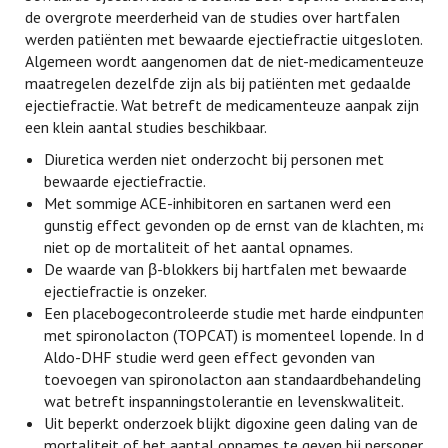
de overgrote meerderheid van de studies over hartfalen
werden patiënten met bewaarde ejectiefractie uitgesloten.
Algemeen wordt aangenomen dat de niet-medicamenteuze
maatregelen dezelfde zijn als bij patiënten met gedaalde
ejectiefractie. Wat betreft de medicamenteuze aanpak zijn er
een klein aantal studies beschikbaar.
Diuretica werden niet onderzocht bij personen met
bewaarde ejectiefractie.
Met sommige ACE-inhibitoren en sartanen werd een
gunstig effect gevonden op de ernst van de klachten, maar
niet op de mortaliteit of het aantal opnames.
De waarde van β-blokkers bij hartfalen met bewaarde
ejectiefractie is onzeker.
Een placebogecontroleerde studie met harde eindpunten
met spironolacton (TOPCAT) is momenteel lopende. In de
Aldo-DHF studie werd geen effect gevonden van
toevoegen van spironolacton aan standaardbehandeling
wat betreft inspanningstolerantie en levenskwaliteit.
Uit beperkt onderzoek blijkt digoxine geen daling van de
mortaliteit of het aantal opnames te geven bij personen