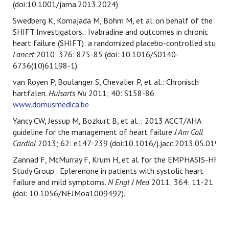
(doi:10.1001/jama.2013.2024)
Swedberg K, Komajada M, Böhm M, et al. on behalf of the
SHIFT Investigators.: Ivabradine and outcomes in chronic
heart failure (SHIFT): a randomized placebo-controlled study.
Lancet
2010; 376: 875-85 (doi: 10.1016/S0140-
6736(10)61198-1).
van Royen P, Boulanger S, Chevalier P, et al.: Chronisch
hartfalen.
Huisarts Nu
2011; 40: S158-86
www.domusmedica.be
Yancy CW, Jessup M, Bozkurt B, et al..: 2013 ACCT/AHA
guideline for the management of heart failure
J Am Coll
Cardiol
2013; 62: e147-239 (doi:10.1016/j.jacc.2013.05.019).
Zannad F, McMurray F, Krum H, et al. for the EMPHASIS-HF
Study Group.: Eplerenone in patients with systolic heart
failure and mild symptoms.
N Engl J Med
2011; 364: 11-21
(doi: 10.1056/NEJMoa1009492).