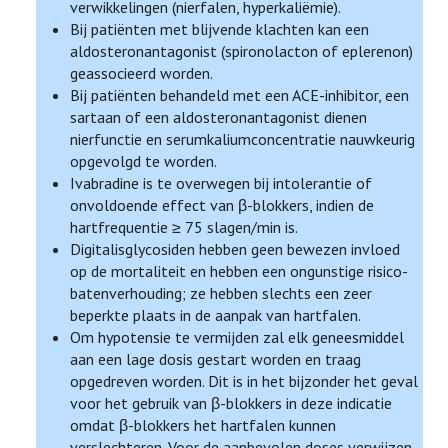
verwikkelingen (nierfalen, hyperkaliëmie).
Bij patiënten met blijvende klachten kan een
aldosteronantagonist (spironolacton of eplerenon)
geassocieerd worden.
Bij patiënten behandeld met een ACE-inhibitor, een
sartaan of een aldosteronantagonist dienen
nierfunctie en serumkaliumconcentratie nauwkeurig
opgevolgd te worden.
Ivabradine is te overwegen bij intolerantie of
onvoldoende effect van β-blokkers, indien de
hartfrequentie ≥ 75 slagen/min is.
Digitalisglycosiden hebben geen bewezen invloed
op de mortaliteit en hebben een ongunstige risico-
batenverhouding; ze hebben slechts een zeer
beperkte plaats in de aanpak van hartfalen.
Om hypotensie te vermijden zal elk geneesmiddel
aan een lage dosis gestart worden en traag
opgedreven worden. Dit is in het bijzonder het geval
voor het gebruik van β-blokkers in deze indicatie
omdat β-blokkers het hartfalen kunnen
verslechteren. Voor de aanbevolen doses verwijzen