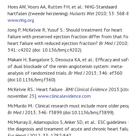
Hoes AW, Voors AA, Rutten FH, et al.: NHG-Standaard
hartfalen (tweede herziening).
Huisarts Wet
2010; 53: 368-89.
www.nhg.org
Jong P, McKelvie R, Yusuf S.: Should treatment for heart
failure with preserved ejection fraction differ from that for
heart failure with reduced ejection fraction?
Br Med J
2010;
341: c4202 (doi: 10.136/bmj.c4202).
Makani H, Bangalore S, Desouza KA, et al.: Efficacy and safety
of dual blockade of the renin-angiotensin system: meta-
analysis of randomized trials.
Br Med J
2013; 346: ef360
(doi:10.1136/bmj.f360).
McKelvie RS.: Heart failure
. BMJ Clinical Evidence
2013;[cited
november 25].
www.clinicalevidence.com
McMurdo M.: Clinical research must include more older people.
Br Med J
2013; 346: f3899 (doi:10.1136/bmj.f3899).
McMurray JJ, Adamopulos S, Anker SD, et al.: ESC guidelines for
the diagnosis and treament of acute and chronic heart failure.
Eur Heart J
2012; 33: 1787-847