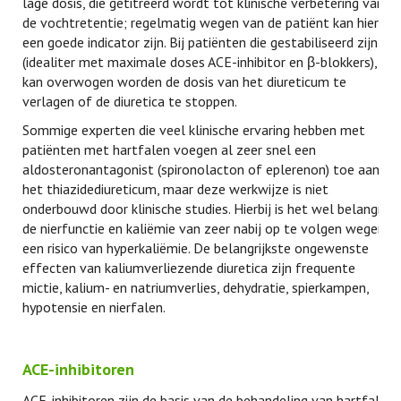
lage dosis, die getitreerd wordt tot klinische verbetering van
de vochtretentie; regelmatig wegen van de patiënt kan hierbij
een goede indicator zijn. Bij patiënten die gestabiliseerd zijn
(idealiter met maximale doses ACE-inhibitor en β-blokkers),
kan overwogen worden de dosis van het diureticum te
verlagen of de diuretica te stoppen.
Sommige experten die veel klinische ervaring hebben met
patiënten met hartfalen voegen al zeer snel een
aldosteronantagonist (spironolacton of eplerenon) toe aan
het thiazidediureticum, maar deze werkwijze is niet
onderbouwd door klinische studies. Hierbij is het wel belangrijk
de nierfunctie en kaliëmie van zeer nabij op te volgen wegens
een risico van hyperkaliëmie. De belangrijkste ongewenste
effecten van kaliumverliezende diuretica zijn frequente
mictie, kalium- en natriumverlies, dehydratie, spierkampen,
hypotensie en nierfalen.
ACE-inhibitoren
ACE-inhibitoren zijn de basis van de behandeling van hartfalen