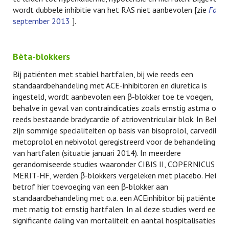
wordt dubbele inhibitie van het RAS niet aanbevolen [zie
Folia
september 2013
].
Bèta-blokkers
Bij patiënten met stabiel hartfalen, bij wie reeds een
standaardbehandeling met ACE-inhibitoren en diuretica is
ingesteld, wordt aanbevolen een β-blokker toe te voegen,
behalve in geval van contraindicaties zoals ernstig astma of
reeds bestaande bradycardie of atrioventriculair blok. In België
zijn sommige specialiteiten op basis van bisoprolol, carvedilol,
metoprolol en nebivolol geregistreerd voor de behandeling
van hartfalen (situatie januari 2014). In meerdere
gerandomiseerde studies waaronder CIBIS II, COPERNICUS en
MERIT-HF, werden β-blokkers vergeleken met placebo. Het
betrof hier toevoeging van een β-blokker aan
standaardbehandeling met o.a. een ACEinhibitor bij patiënten
met matig tot ernstig hartfalen. In al deze studies werd een
significante daling van mortaliteit en aantal hospitalisaties