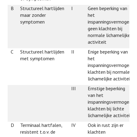
B
Structureel hartlijden
I
Geen beperking van
maar zonder
het
symptomen
inspanningsvermogen;
geen klachten bij
normale lichamelijke
activiteit
C
Structureel hartlijden
II
Enige beperking van
met symptomen
het
inspanningsvermogen;
klachten bij normale
lichamelijke activiteit
III
Ernstige beperking
van het
inspanningsvermogen;
klachten bij lichte
lichamelijke activiteit
D
Terminaal hartfalen,
IV
Ook in rust zijn er
resistent t.o.v. de
klachten