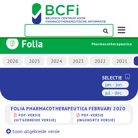
Weergeven
navigatieba
Folia
Pharmacotherapeutica
2026
2025
2024
2023
2022
2021
SELECTIE
jan. - jun.
jul. - dec.
FOLIA PHARMACOTHERAPEUTICA FEBRUARI 2020
PDF-VERSIE
PDF-VERSIE
(UITGEBREIDE VERSIE)
(INGEKORTE VERSIE)
toon uitgebreide versie