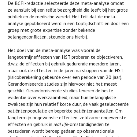
De BCFI-redactie selecteerde deze meta-analyse omdat
ze aansluit bij een reële bezorgdheid die leeft bij het grote
publiek en de medische wereld. Het feit dat de meta-
analyse gepubliceerd werd in een toptijdschrift en door een
groep met grote expertise zonder bekende
belangenconflicten, steunde ons hierbij.
Het doel van de meta-analyse was vooral de
langetermijneffecten van HST proberen te objectiveren,
d.w.z. de effecten bij gebruik gedurende meerdere jaren,
maar ook de effecten in de jaren na stoppen van de HST
(risicoberekening gebeurde over een periode van 20 jaar).
Gerandomiseerde studies zijn hiervoor niet het meest
geschikt. Gerandomiseerde studies leveren de beste
evidentie over werkzaamheid, maar hun belangrijkste
zwaktes zijn hun relatief korte duur, de vaak geselecteerde
patiëntenpopulatie en beperkte patiëntenaantallen. Om
langtermijn ongewenste effecten, zeldzame ongewenste
effecten en gebruik in
real life
-omstandigheden te
bestuderen wordt beroep gedaan op observationele