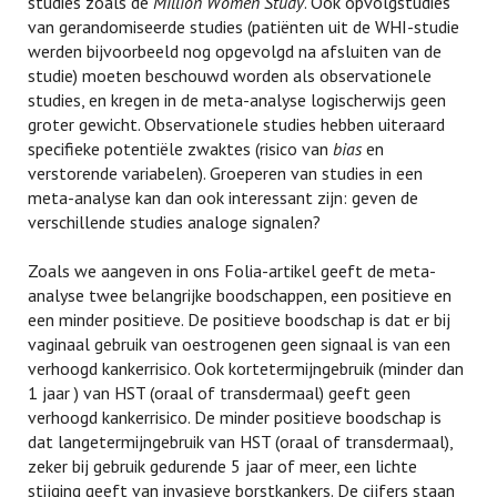
studies zoals de
Million Women Study
. Ook opvolgstudies
van gerandomiseerde studies (patiënten uit de WHI-studie
werden bijvoorbeeld nog opgevolgd na afsluiten van de
studie) moeten beschouwd worden als observationele
studies, en kregen in de meta-analyse logischerwijs geen
groter gewicht. Observationele studies hebben uiteraard
specifieke potentiële zwaktes (risico van
bias
en
verstorende variabelen). Groeperen van studies in een
meta-analyse kan dan ook interessant zijn: geven de
verschillende studies analoge signalen?
Zoals we aangeven in ons Folia-artikel geeft de meta-
analyse twee belangrijke boodschappen, een positieve en
een minder positieve. De positieve boodschap is dat er bij
vaginaal gebruik van oestrogenen geen signaal is van een
verhoogd kankerrisico. Ook kortetermijngebruik (minder dan
1 jaar ) van HST (oraal of transdermaal) geeft geen
verhoogd kankerrisico. De minder positieve boodschap is
dat langetermijngebruik van HST (oraal of transdermaal),
zeker bij gebruik gedurende 5 jaar of meer, een lichte
stijging geeft van invasieve borstkankers. De cijfers staan