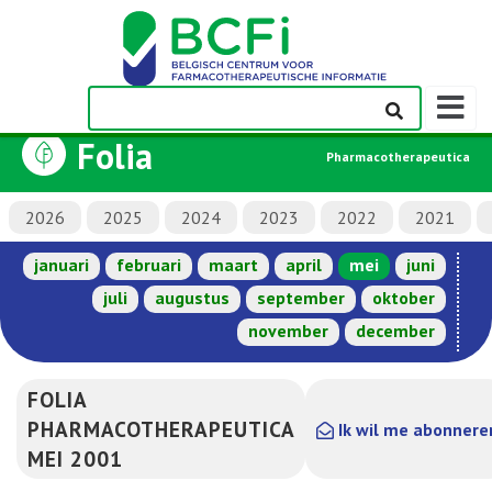
Weerge
navigati
Folia
Pharmacotherapeutica
2026
2025
2024
2023
2022
2021
januari
februari
maart
april
mei
juni
juli
augustus
september
oktober
november
december
FOLIA
PHARMACOTHERAPEUTICA
Ik wil me abonnere
MEI 2001