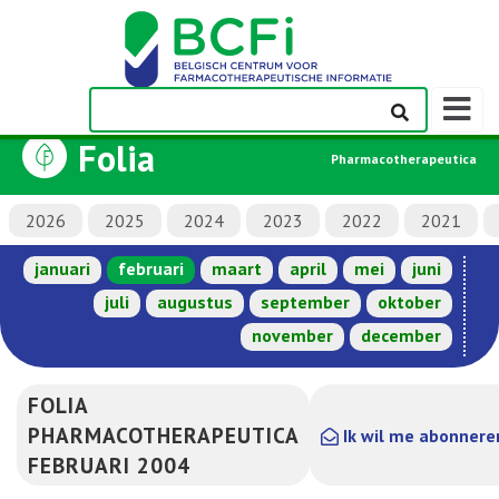
Weerge
navigati
Folia
Pharmacotherapeutica
2026
2025
2024
2023
2022
2021
januari
februari
maart
april
mei
juni
juli
augustus
september
oktober
november
december
FOLIA
PHARMACOTHERAPEUTICA
Ik wil me abonnere
FEBRUARI 2004