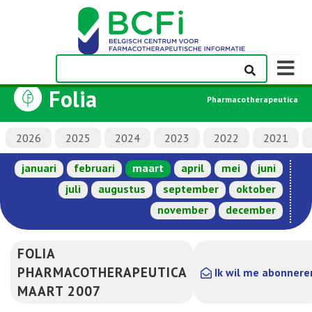
Weerge
navigati
Folia
Pharmacotherapeutica
2026
2025
2024
2023
2022
2021
januari
februari
maart
april
mei
juni
juli
augustus
september
oktober
november
december
FOLIA
PHARMACOTHERAPEUTICA
Ik wil me abonnere
MAART 2007