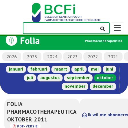
Weerge
navigati
Folia
Pharmacotherapeutica
2026
2025
2024
2023
2022
2021
januari
februari
maart
april
mei
juni
juli
augustus
september
oktober
november
december
FOLIA
PHARMACOTHERAPEUTICA
Ik wil me abonnere
OKTOBER 2011
PDF-VERSIE