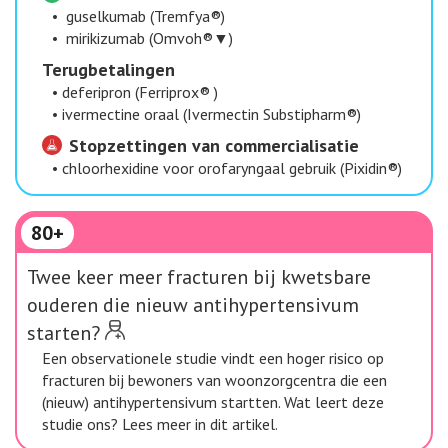
•
guselkumab (Tremfya®)
•
mirikizumab (Omvoh®▼)
Terugbetalingen
•
deferipron (Ferriprox® )
•
ivermectine oraal (Ivermectin Substipharm®)
Stopzettingen van commercialisatie
•
chloorhexidine voor orofaryngaal gebruik (Pixidin®)
80+
Twee keer meer fracturen bij kwetsbare
ouderen die nieuw antihypertensivum
starten?
Een observationele studie vindt een hoger risico op
fracturen bij bewoners van woonzorgcentra die een
(nieuw) antihypertensivum startten. Wat leert deze
studie ons? Lees meer in dit artikel.