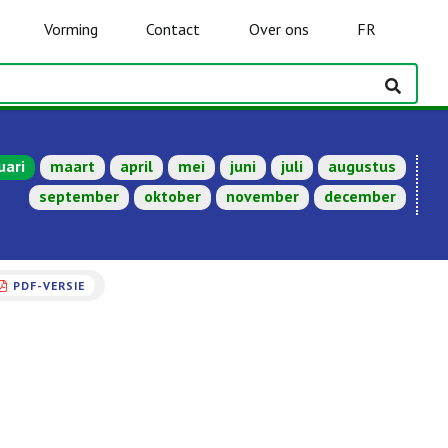
Vorming
Contact
Over ons
FR
uari
maart
april
mei
juni
juli
augustus
september
oktober
november
december
PDF-VERSIE