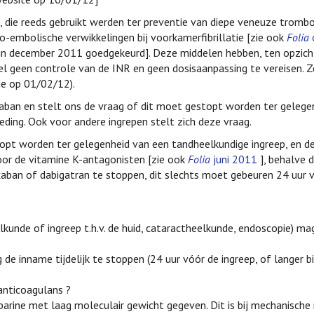
), die reeds gebruikt werden ter preventie van diepe veneuze trombo
-embolische verwikkelingen bij voorkamerfibrillatie [zie ook
Folia
e in december 2011 goedgekeurd]. Deze middelen hebben, ten opzich
el geen controle van de INR en geen dosisaanpassing te vereisen. 
ie op 01/02/12).
xaban en stelt ons de vraag of dit moet gestopt worden ter gelege
ding. Ook voor andere ingrepen stelt zich deze vraag.
opt worden ter gelegenheid van een tandheelkundige ingreep, en d
voor de vitamine K-antagonisten [zie ook
Folia
juni 2011
], behalve 
roxaban of dabigatran te stoppen, dit slechts moet gebeuren 24 uur 
elkunde of ingreep t.h.v. de huid, cataractheelkunde, endoscopie) ma
 de inname tijdelijk te stoppen (24 uur vóór de ingreep, of langer bi
 anticoagulans ?
parine met laag moleculair gewicht gegeven. Dit is bij mechanische m