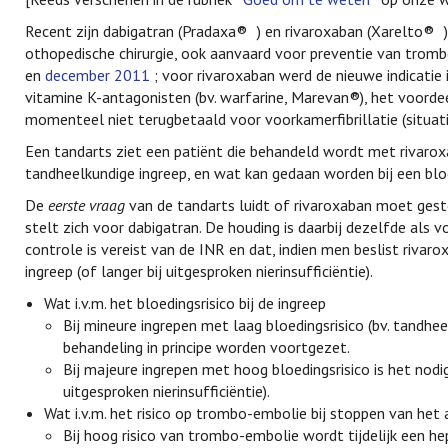
Recent zijn dabigatran (Pradaxa®
) en rivaroxaban (Xarelto®
othopedische chirurgie, ook aanvaard voor preventie van trombo
en
december 2011
; voor rivaroxaban werd de nieuwe indicati
vitamine K-antagonisten (bv. warfarine, Marevan®), het voorde
momenteel niet terugbetaald voor voorkamerfibrillatie (situat
Een tandarts ziet een patiënt die behandeld wordt met rivaro
tandheelkundige ingreep, en wat kan gedaan worden bij een bloe
De
eerste vraag
van de tandarts luidt of rivaroxaban moet gest
stelt zich voor dabigatran. De houding is daarbij dezelfde als 
controle is vereist van de INR en dat, indien men beslist riva
ingreep (of langer bij uitgesproken nierinsufficiëntie).
Wat i.v.m. het bloedingsrisico bij de ingreep
Bij mineure ingrepen met laag bloedingsrisico (bv. tandhe
behandeling in principe worden voortgezet.
Bij majeure ingrepen met hoog bloedingsrisico is het nodig
uitgesproken nierinsufficiëntie).
Wat i.v.m. het risico op trombo-embolie bij stoppen van het
Bij hoog risico van trombo-embolie wordt tijdelijk een he