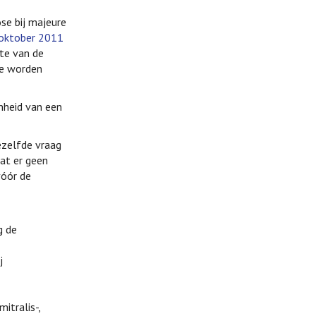
se bij majeure
oktober 2011
te van de
Ze worden
nheid van een
ezelfde vraag
dat er geen
vóór de
g de
j
itralis-,