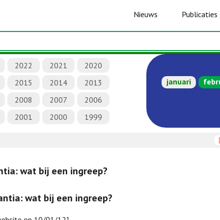
Nieuws
Publicaties
2022
2021
2020
januari
febr
2015
2014
2013
2008
2007
2006
2001
2000
1999
ia: wat bij een ingreep?
ntia: wat bij een ingreep?
website op 10/01/12]