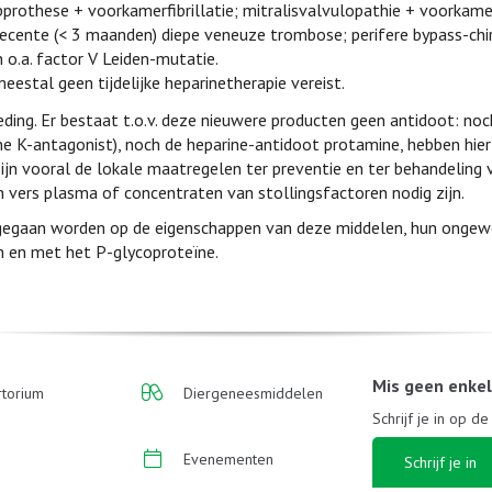
prothese + voorkamerfibrillatie; mitralisvalvulopathie + voorkamerf
ecente (< 3 maanden) diepe veneuze trombose; perifere bypass-chi
o.a. factor V Leiden-mutatie.
eestal geen tijdelijke heparinetherapie vereist.
ding. Er bestaat t.o.v. deze nieuwere producten geen antidoot: no
e K-antagonist), noch de heparine-antidoot protamine, hebben hier
zijn vooral de lokale maatregelen ter preventie en ter behandeling 
n vers plasma of concentraten van stollingsfactoren nodig zijn.
ingegaan worden op de eigenschappen van deze middelen, hun onge
en en met het P-glycoproteïne.
Mis geen enke
torium
Diergeneesmiddelen
Schrijf je in op d
Evenementen
Schrijf je in