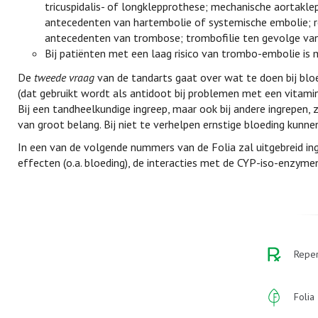
tricuspidalis- of longklepprothese; mechanische aortaklep
antecedenten van hartembolie of systemische embolie; r
antecedenten van trombose; trombofilie ten gevolge van 
Bij patiënten met een laag risico van trombo-embolie is m
De
tweede vraag
van de tandarts gaat over wat te doen bij bloe
(dat gebruikt wordt als antidoot bij problemen met een vitamin
Bij een tandheelkundige ingreep, maar ook bij andere ingrepen, 
van groot belang. Bij niet te verhelpen ernstige bloeding kunne
In een van de volgende nummers van de Folia zal uitgebreid 
effecten (o.a. bloeding), de interacties met de CYP-iso-enzym
Reper
Folia