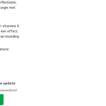
ibrillatie;
rurgie met
ch vitamine K
 een effect.
van bloeding
wenste
le update
e nieuwsbrief