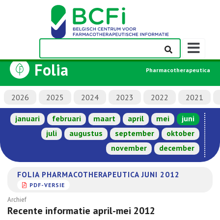
Weergeven
navigatieba
Folia
Pharmacotherapeutica
2026
2025
2024
2023
2022
2021
januari
februari
maart
april
mei
juni
juli
augustus
september
oktober
november
december
FOLIA PHARMACOTHERAPEUTICA JUNI 2012
PDF-VERSIE
Archief
Recente informatie april-mei 2012