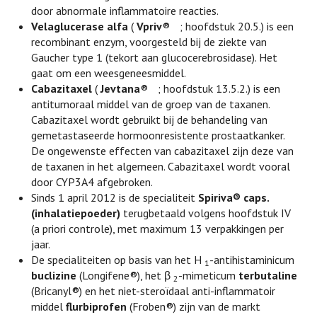
door abnormale inflammatoire reacties.
Velaglucerase alfa
(
Vpriv
®
; hoofdstuk 20.5.) is een
recombinant enzym, voorgesteld bij de ziekte van
Gaucher type 1 (tekort aan glucocerebrosidase). Het
gaat om een weesgeneesmiddel.
Cabazitaxel
(
Jevtana
®
; hoofdstuk 13.5.2.) is een
antitumoraal middel van de groep van de taxanen.
Cabazitaxel wordt gebruikt bij de behandeling van
gemetastaseerde hormoonresistente prostaatkanker.
De ongewenste effecten van cabazitaxel zijn deze van
de taxanen in het algemeen. Cabazitaxel wordt vooral
door CYP3A4 afgebroken.
Sinds 1 april 2012 is de specialiteit
Spiriva® caps.
(inhalatiepoeder)
terugbetaald volgens hoofdstuk IV
(a priori controle), met maximum 13 verpakkingen per
jaar.
De specialiteiten op basis van het H
-antihistaminicum
1
buclizine
(Longifene®), het β
-mimeticum
terbutaline
2
(Bricanyl®) en het niet-steroïdaal anti-inflammatoir
middel
flurbiprofen
(Froben®) zijn van de markt