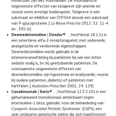
moleculen zijn niet voorhanden. De voornaamste
ongewenste effecten van telaprevir zijn anemie en
vooral soms ernstige huiderupties. Telaprevir is een
substraat en inhibitor van CYP3A4 alsook een substraat
van P-glycoproteïne. [
La Revue Prescrire
2012; 32: 11-4
en : 395-6]
Dexmedetomidine
(
Dexdor
®
; hoofdstuk 18.1.5.) is
een selectieve alfa-2-receptoragonist met sederende,
analgetische en verdovende eigenschappen.
Dexmedetomidine wordt gebruikt in de
intensivecareafdeling bij patiënten bij wie een lichte
sedatie nodig is, bv. bij geïntubeerde patiënten. De
voornaamste ongewenste effecten van
dexmedetomidine zijn hypotensie en bradycardie, vooral
bij oudere patiënten, diabetici of patiënten met
hartfalen. [
Australian Prescriber
2001; 24: 129]
Canakinumab
(
Ilaris
®
; hoofdstuk 12.3.2.10.) is een
gehumaniseerd monoklonaal antilichaam tegen
interleukine-1 bèta, gebruikt voor de behandeling van ‘
Cryopyrin- Associated Periodic Syndromes
’ (CAPS), een
zeer zeldzame genetische ziekte die zich manifesteert