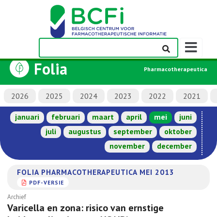
Weergeven
navigatieba
Folia
Pharmacotherapeutica
2026
2025
2024
2023
2022
2021
januari
februari
maart
april
mei
juni
juli
augustus
september
oktober
november
december
FOLIA PHARMACOTHERAPEUTICA MEI 2013
PDF-VERSIE
Archief
Varicella en zona: risico van ernstige