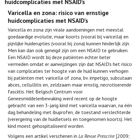
huidcomplicaties met NSAID’s
Varicella en zona: risico van ernstige
huidcomplicaties met NSAID’s
Varicella en zona zijn virale aandoeningen met meestal
goedaardige evolutie, maar koorts (vooral bij varicella) en
pijnlijke huiderupties (vooral bij zona) kunnen hinderlijk zijn.
Men kan dan ook geneigd zijn om een NSAID te gebruiken.
Een NSAID wordt bij deze patiënten echter beter
vermeden omdat er aanwijzingen zijn dat NSAID’s het risico
van complicaties ter hoogte van de huid kunnen verhogen
bij patiënten met varicella of zona, bv. impetigo, subcutaan
abces, cellullitis en, zeldzaam maar ernstig, necrotiserende
fasciitis. Het Belgisch Centrum voor
Geneesmiddelenbewaking werd recent op de hoogte
gebracht van een 3-jarig kind met varicella waarvan, na één
dag behandeling met ibuprofen, de toestand verslechterde
(verergering van de huidletsels en toegenomen koorts). Het
kind moest gehospitaliseerd worden.
Volgens een artikel verschenen in
La Revue Prescrire
[2009;