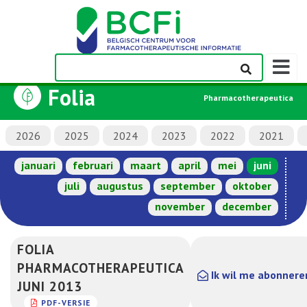
Weerge
navigati
Folia
Pharmacotherapeutica
2026
2025
2024
2023
2022
2021
januari
februari
maart
april
mei
juni
juli
augustus
september
oktober
november
december
FOLIA
PHARMACOTHERAPEUTICA
Ik wil me abonnere
JUNI 2013
PDF-VERSIE