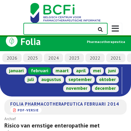
Weergeven
navigatieba
Folia
Pharmacotherapeutica
2026
2025
2024
2023
2022
2021
januari
februari
maart
april
mei
juni
juli
augustus
september
oktober
november
december
FOLIA PHARMACOTHERAPEUTICA FEBRUARI 2014
PDF-VERSIE
Archief
Risico van ernstige enteropathie met