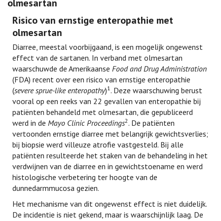
olmesartan
Risico van ernstige enteropathie met
olmesartan
Diarree, meestal voorbijgaand, is een mogelijk ongewenst
effect van de sartanen. In verband met olmesartan
waarschuwde de Amerikaanse
Food and Drug Administration
(FDA) recent over een risico van ernstige enteropathie
1
(
severe sprue-like enteropathy
)
. Deze waarschuwing berust
vooral op een reeks van 22 gevallen van enteropathie bij
patiënten behandeld met olmesartan, die gepubliceerd
2
werd in de
Mayo Clinic Proceedings
. De patiënten
vertoonden ernstige diarree met belangrijk gewichtsverlies;
bij biopsie werd villeuze atrofie vastgesteld. Bij alle
patiënten resulteerde het staken van de behandeling in het
verdwijnen van de diarree en in gewichtstoename en werd
histologische verbetering ter hoogte van de
dunnedarmmucosa gezien.
Het mechanisme van dit ongewenst effect is niet duidelijk.
De incidentie is niet gekend, maar is waarschijnlijk laag. De