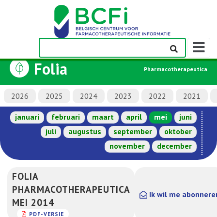
Weerge
navigati
Folia
Pharmacotherapeutica
2026
2025
2024
2023
2022
2021
januari
februari
maart
april
mei
juni
juli
augustus
september
oktober
november
december
FOLIA
PHARMACOTHERAPEUTICA
Ik wil me abonnere
MEI 2014
PDF-VERSIE