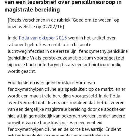
van een lezersbrief over penicillinesiroop in
magistrale bereiding
[Reeds verschenen in de rubriek “Goed om te weten” op
onze website op 02/02/16]
In de
Folia van oktober 2015
werd in het artikel over
rationeel gebruik van antibiotica bij acute
luchtweginfecties in de eerste lijn fenoxymethylpenicilline
(penicilline V) als eerstekeuzeantibioticum vooropgesteld
bij acute bacteriële faryngitis als een antibioticum nodig
wordt geacht.
Voor kinderen is er geen bruikbare vorm van
fenoxymethylpenicilline als specialiteit op de markt, en er
wordt een magistrale bereiding voorgesteld. In de Folia
werd vermeld dat “lezers ons meldden dat het uitvoeren
van een dergelijke magistrale bereiding door de apotheker
niet altijd gemakkelijk kan bekomen worden, onder andere
omwille van de hoge kostprijs van een eenheid
fenoxymethylpenicilline en de korte bewaartijd. Er dient
echter benadrukt te worden dat een apotheker de