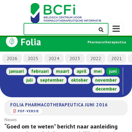
Weergeven
navigatieba
Folia
Pharmacotherapeutica
2026
2025
2024
2023
2022
2021
januari
februari
maart
april
mei
juni
juli
september
oktober
november
december
FOLIA PHARMACOTHERAPEUTICA JUNI 2016
PDF-VERSIE
Nieuws
“Goed om te weten” bericht naar aanleiding