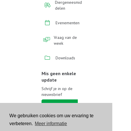
Diergeneesmid
delen
Evenementen
Vraag van de
week
Downloads
Mis geen enkele
update
Schrijf je in op de
nieuwsbrief
Schrijf je in
We gebruiken cookies om uw ervaring te
Volg ons op sociale media
verbeteren.
Meer informatie