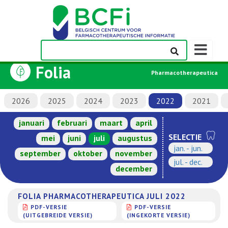
Weergeven
navigatieba
Folia
Pharmacotherapeutica
2026
2025
2024
2023
2022
2021
januari
februari
maart
april
SELECTIE
mei
juni
juli
augustus
jan. - jun.
september
oktober
november
jul. - dec.
december
FOLIA PHARMACOTHERAPEUTICA JULI 2022
PDF-VERSIE
PDF-VERSIE
(UITGEBREIDE VERSIE)
(INGEKORTE VERSIE)