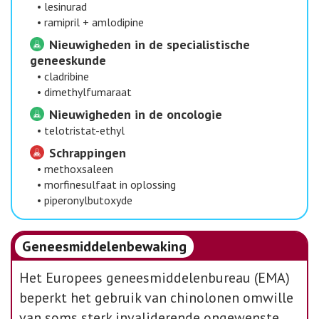
•
lesinurad
•
ramipril + amlodipine
Nieuwigheden in de specialistische
geneeskunde
•
cladribine
•
dimethylfumaraat
Nieuwigheden in de oncologie
•
telotristat-ethyl
Schrappingen
•
methoxsaleen
•
morfinesulfaat in oplossing
•
piperonylbutoxyde
Geneesmiddelenbewaking
Het Europees geneesmiddelenbureau (EMA)
beperkt het gebruik van chinolonen omwille
van soms sterk invaliderende ongewenste