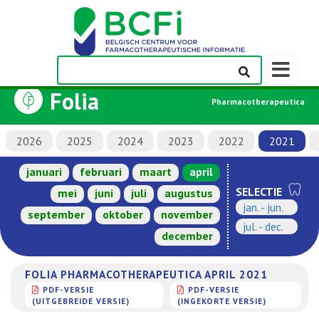
Weergeven
navigatieba
Folia
Pharmacotherapeutica
2026
2025
2024
2023
2022
2021
januari
februari
maart
april
SELECTIE
mei
juni
juli
augustus
jan. - jun.
september
oktober
november
jul. - dec.
december
FOLIA PHARMACOTHERAPEUTICA APRIL 2021
PDF-VERSIE
PDF-VERSIE
(UITGEBREIDE VERSIE)
(INGEKORTE VERSIE)