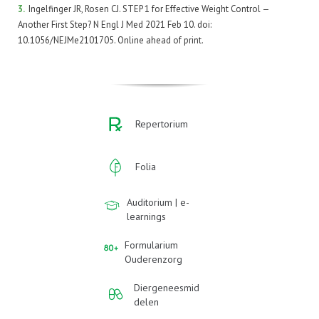
3.
Ingelfinger JR, Rosen CJ. STEP 1 for Effective Weight Control —
Another First Step? N Engl J Med 2021 Feb 10. doi:
10.1056/NEJMe2101705. Online ahead of print.
Repertorium
Folia
Auditorium | e-
learnings
Formularium
Ouderenzorg
Diergeneesmid
delen