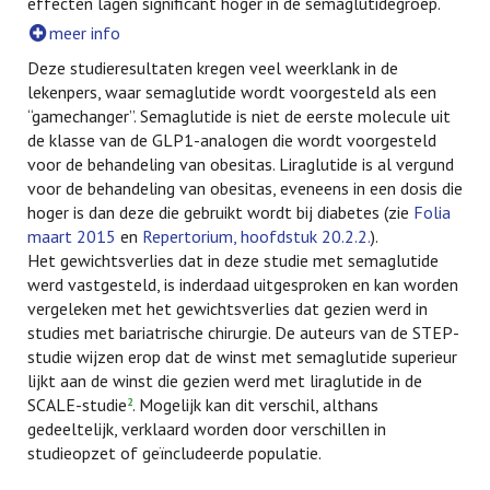
effecten lagen significant hoger in de semaglutidegroep.
meer info
Deze studieresultaten kregen veel weerklank in de
lekenpers, waar semaglutide wordt voorgesteld als een
“gamechanger”. Semaglutide is niet de eerste molecule uit
de klasse van de GLP1-analogen die wordt voorgesteld
voor de behandeling van obesitas. Liraglutide is al vergund
voor de behandeling van obesitas, eveneens in een dosis die
hoger is dan deze die gebruikt wordt bij diabetes (zie
Folia
maart 2015
en
Repertorium, hoofdstuk 20.2.2.
).
Het gewichtsverlies dat in deze studie met semaglutide
werd vastgesteld, is inderdaad uitgesproken en kan worden
vergeleken met het gewichtsverlies dat gezien werd in
studies met bariatrische chirurgie. De auteurs van de STEP-
studie wijzen erop dat de winst met semaglutide superieur
lijkt aan de winst die gezien werd met liraglutide in de
SCALE-studie
. Mogelijk kan dit verschil, althans
2
gedeeltelijk, verklaard worden door verschillen in
studieopzet of geïncludeerde populatie.