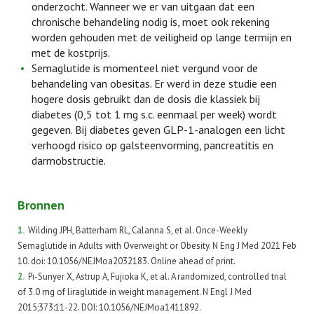
onderzocht. Wanneer we er van uitgaan dat een
chronische behandeling nodig is, moet ook rekening
worden gehouden met de veiligheid op lange termijn en
met de kostprijs.
Semaglutide is momenteel niet vergund voor de
behandeling van obesitas. Er werd in deze studie een
hogere dosis gebruikt dan de dosis die klassiek bij
diabetes (0,5 tot 1 mg s.c. eenmaal per week) wordt
gegeven. Bij diabetes geven GLP-1-analogen een licht
verhoogd risico op galsteenvorming, pancreatitis en
darmobstructie.
Bronnen
1.
Wilding JPH, Batterham RL, Calanna S, et al. Once-Weekly
Semaglutide in Adults with Overweight or Obesity. N Eng J Med 2021 Feb
10. doi: 10.1056/NEJMoa2032183. Online ahead of print.
2.
Pi-Sunyer X, Astrup A, Fujioka K, et al. A randomized, controlled trial
of 3.0 mg of liraglutide in weight management. N Engl J Med
2015;373:11-22. DOI: 10.1056/NEJMoa1411892.