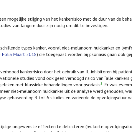
n mogelijke stijging van het kankerrisico met de duur van de behan
udies van langere duur zijn nodig om dit te bevestigen.
erschillende types kanker, vooral niet-melanoom huidkanker en lym
e
Folia Maart 2018
) die toegepast worden bij psoriasis gaan ook g
erhoogd kankerrisico door het gebruik van IL-inhibitoren bij patië
vationele studies vond ook geen verhoogd risico van “alle kankers
2
geleken met klassieke behandelingen voor psoriasis
. Er was evenm
nneer niet-melanoom huidkanker uit de analyse werd gehouden, was
nalyse gebaseerd op 3 tot 6 studies en varieerde de opvolgingsduur 
ijdige ongewenste effecten te detecteren (bv. korte opvolgingsdu