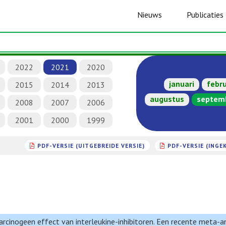
Nieuws
Publicaties
2022
2021
2020
januari
febru
2015
2014
2013
augustus
septem
2008
2007
2006
2001
2000
1999
PDF-VERSIE (UITGEBREIDE VERSIE)
PDF-VERSIE (INGE
arcinogeen effect van interleukine-inhibitoren. Een recente meta-a