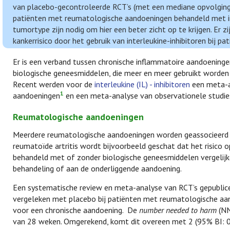
van placebo-gecontroleerde RCT’s (met een mediane opvolgingsd
patiënten met reumatologische aandoeningen behandeld met int
tumortype zijn nodig om hier een beter zicht op te krijgen. Er
kankerrisico door het gebruik van interleukine-inhibitoren bij pa
Er is een verband tussen chronische inflammatoire aandoeninge
biologische geneesmiddelen, die meer en meer gebruikt worden 
Recent werden voor de
interleukine (IL) - inhibitoren
een meta-
1
aandoeningen
en een meta-analyse van observationele studies 
Reumatologische aandoeningen
Meerdere reumatologische aandoeningen worden geassocieerd m
reumatoïde artritis wordt bijvoorbeeld geschat dat het risico
behandeld met of zonder biologische geneesmiddelen vergelijke
behandeling of aan de onderliggende aandoening.
Een systematische review en meta-analyse van RCT’s gepublic
vergeleken met placebo bij patiënten met reumatologische a
voor een chronische aandoening. De
number needed to harm
(NN
van 28 weken. Omgerekend, komt dit overeen met 2 (95% BI: 0-