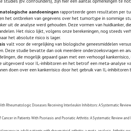
 studies (bv. confounders), zijn hier een aantal opmerkingen te not
matologische aandoeningen
rapporteerde geen resultaten per t
 en het ontbreken van gegevens over het tumortype in sommige stu
ker uit de analyse werd gehouden. Deze vormen van huidkanker, di
ndelen. Het risico lijkt, volgens onze berekeningen, nog steeds ver
r het absolute risico is lager.
sis
valt voor de vergelijking van biologische geneesmiddelen versus
en. Deze studie bevatte dan ook meerdere onderzoeksvragen en ana
lingen, die mogelijk gepaard gaan met een verhoogd kankerrisico, 
e uitgevoerd voor IL-inhibitoren en het betrof een meta-analyse 
nen doen over een kankerrisico door het gebruik van IL-inhibitoren 
nts With Rheumatologic Diseases Receiving Interleukin Inhibitors: A Systematic Revi
f Cancer in Patients With Psoriasis and Psoriatic Arthritis: A Systematic Review and
nancy in adult patients with rheumatoid arthritis: a meta-analysis. Arthritis re