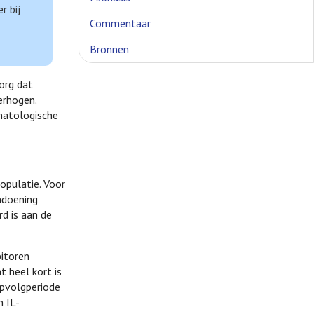
r bij
Commentaar
Bronnen
org dat
erhogen.
umatologische
opulatie. Voor
ndoening
d is aan de
bitoren
 heel kort is
pvolgperiode
n IL-