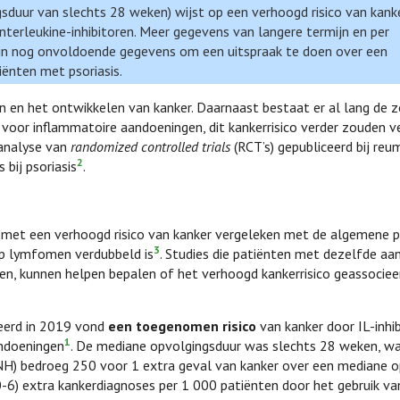
uur van slechts 28 weken) wijst op een verhoogd risico van kanke
erleukine-inhibitoren. Meer gegevens van langere termijn en per
 zijn nog onvoldoende gegevens om een uitspraak te doen over een
tiënten met psoriasis.
n en het ontwikkelen van kanker. Daarnaast bestaat er al lang de z
voor inflammatoire aandoeningen, dit kankerrisico verder zouden v
analyse van
randomized controlled trials
(RCT’s) gepubliceerd bij re
2
bij psoriasis
.
et een verhoogd risico van kanker vergeleken met de algemene p
3
 op lymfomen verdubbeld is
. Studies die patiënten met dezelfde aa
n, kunnen helpen bepalen of het verhoogd kankerrisico geassocieer
eerd in 2019 vond
een toegenomen risico
van kanker door IL-inhi
1
andoeningen
. De mediane opvolgingsduur was slechts 28 weken, wat
H) bedroeg 250 voor 1 extra geval van kanker over een mediane o
6) extra kankerdiagnoses per 1 000 patiënten door het gebruik va