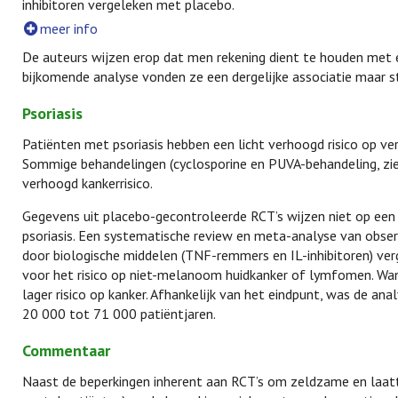
inhibitoren vergeleken met placebo.
meer info
De auteurs wijzen erop dat men rekening dient te houden met ee
bijkomende analyse vonden ze een dergelijke associatie maar st
Psoriasis
Patiënten met psoriasis hebben een licht verhoogd risico op v
Sommige behandelingen (cyclosporine en PUVA-behandeling, zi
verhoogd kankerrisico.
Gegevens uit placebo-gecontroleerde RCT’s wijzen niet op een v
psoriasis. Een systematische review en meta-analyse van obser
door biologische middelen (TNF-remmers en IL-inhibitoren) ver
voor het risico op niet-melanoom huidkanker of lymfomen. Wa
lager risico op kanker. Afhankelijk van het eindpunt, was de a
20 000 tot 71 000 patiëntjaren.
Commentaar
Naast de beperkingen inherent aan RCT’s om zeldzame en laatt