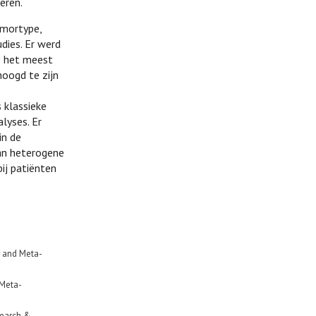
eren.
umortype,
dies. Er werd
e het meest
hoogd te zijn
 klassieke
lyses. Er
in de
van heterogene
bij patiënten
ew and Meta-
 Meta-
search &