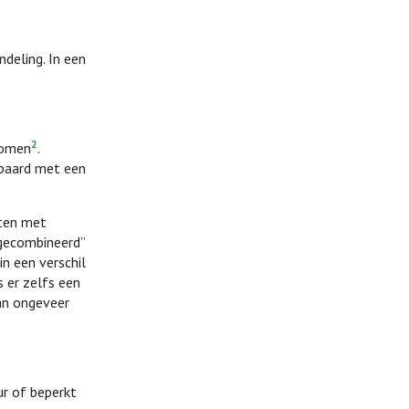
deling. In een
2
fomen
.
epaard met een
nten met
 gecombineerd”
in een verschil
 er zelfs een
van ongeveer
ur of beperkt