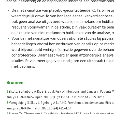
aantal patiënten) en de beperkingen inherent aan observationele
De meta-analyse van placebo-gecontroleerde RCT’s bij
reu
waarschijnlijk omwille van het lage aantal kankerdiagnoses
ook geen analyse uitgevoerd waarbij niet-melanoom huidkan
frequent voorkwamen in de studie, zijn vaak curatief te beha
na exclusie van niet-melanoom huidkanker van de analyse, maa
Voor de meta-analyse van observationele studies bij
psoria
behandelingen vooral het ontbreken van details op te merk
werd bijvoorbeeld weinig informatie gegeven over de behande
controlegroep. Daarnaast werd er geen afzonderlijke analys
studies. Er zijn meer gegevens nodig om een uitspraak te kun
met psoriasis.
Bronnen
1
Bilal J, Berlinberg A, Riaz IB, et al. Risk of Infections and Cancer in Patie
analysis. JAMA Netw Open 2019;2(10):e1913102. Published 2019 Oct 2.
2
Vaengebjerg S, Skov L, Egeberg A, Loft ND. Prevalence, Incidence, and Risk o
analysis. JAMA Dermatol 2020;156(4):421-429.
3
Simon TA, Thompson A, Gandhi KK, Hochberg MC, Suissa S. Incidence of malig