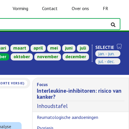
Vorming
Contact
Over ons
FR
SELECTIE
ari
maart
april
mei
juni
juli
jan. - jun.
ber
oktober
november
december
jul. - dec.
KORTE VERSIE)
Focus
Interleukine-inhibitoren: risico van
kanker?
Inhoudstafel
Reumatologische aandoeningen
nalyse
Psoriasis