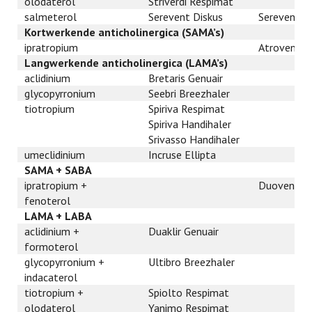
olodaterol
Striverdi Respimat
salmeterol
Serevent Diskus
Serevent E
Kortwerkende anticholinergica (SAMA’s)
ipratropium
Atrovent 
Langwerkende anticholinergica (LAMA’s)
aclidinium
Bretaris Genuair
glycopyrronium
Seebri Breezhaler
tiotropium
Spiriva Respimat
Spiriva Handihaler
Srivasso Handihaler
umeclidinium
Incruse Ellipta
SAMA + SABA
ipratropium +
Duovent H
fenoterol
LAMA + LABA
aclidinium +
Duaklir Genuair
formoterol
glycopyrronium +
Ultibro Breezhaler
indacaterol
tiotropium +
Spiolto Respimat
olodaterol
Yanimo Respimat