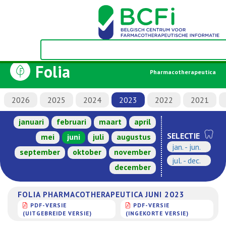
Folia
Pharmacotherapeutica
2026
2025
2024
2023
2022
2021
januari
februari
maart
april
SELECTIE
mei
juni
juli
augustus
jan. - jun.
september
oktober
november
jul. - dec.
december
FOLIA PHARMACOTHERAPEUTICA JUNI 2023
PDF-VERSIE
PDF-VERSIE
(UITGEBREIDE VERSIE)
(INGEKORTE VERSIE)