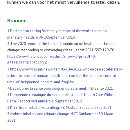
kunnen we dan voor het minst vervuilende toestel kiezen.
Bronnen
1
Declaration calling for family doctors of the world to act on
planetary health.
WONCA September 2019.
2
The 2020 report of the Lancet Countdown on health and climate
change: responding to converging crises. Lancet 2021; 397: 129-70.
https://www.thelancet.com/action/showPdf?pii=S0140-
6736%2820%2932290-X
3
https://www.who.int/news/item/06-04-2022-who-urges-accelerated-
action-to-protect-human-health-and-combat-the-climate-crisis-at-a-
time-of-heightened-conflict-and-fragility
4
Décarboner la santé pour soigner durablement.
TSP Santé 2021
5
L’empreinte climatique du secteur de la santé.
Health Care Without
Harm.
Rapport vert numéro 1.
September 2019.
6
KISS:
Green Inhaler Prescribing.
NB Medical Education Feb 2021.
7
Asthma inhalers and climate change.
NICE Guidance ng80.
Maart
2021
.