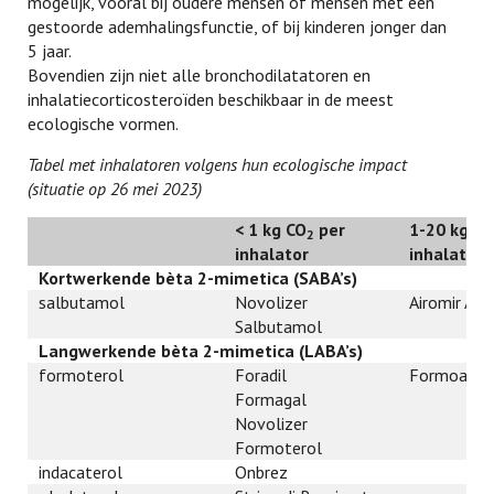
mogelijk, vooral bij oudere mensen of mensen met een
gestoorde ademhalingsfunctie, of bij kinderen jonger dan
5 jaar.
Bovendien zijn niet alle bronchodilatatoren en
inhalatiecorticosteroïden beschikbaar in de meest
ecologische vormen.
Tabel met inhalatoren volgens hun ecologische impact
(situatie op 26 mei 2023)
< 1 kg CO
per
1-20 kg CO
2
inhalator
inhalator
Kortwerkende bèta 2-mimetica (SABA’s)
salbutamol
Novolizer
Airomir Aut
Salbutamol
Langwerkende bèta 2-mimetica (LABA’s)
formoterol
Foradil
Formoair
Formagal
Novolizer
Formoterol
indacaterol
Onbrez