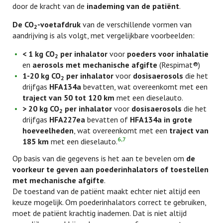
door de kracht van de
inademing van de patiënt
.
De CO
-voetafdruk
van de verschillende vormen van
2
aandrijving is als volgt, met vergelijkbare voorbeelden:
< 1 kg CO
per inhalator
voor
poeders voor inhalatie
2
en
aerosols met mechanische afgifte
(Respimat®)
1-20 kg CO
per inhalator
voor
dosisaerosols
die het
2
drijfgas
HFA134a
bevatten, wat overeenkomt met een
traject van 50 tot 120 km
met een dieselauto.
> 20 kg CO
per inhalator
voor
dosisaerosols
die het
2
drijfgas
HFA227ea
bevatten of
HFA134a in grote
hoeveelheden
, wat overeenkomt met een
traject van
6,7
185 km
met een dieselauto.
Op basis van die gegevens is het aan te bevelen om
de
voorkeur te geven aan poederinhalators of toestellen
met mechanische afgifte
.
De toestand van de patiënt maakt echter niet altijd een
keuze mogelijk. Om poederinhalators correct te gebruiken,
moet de patiënt krachtig inademen. Dat is niet altijd