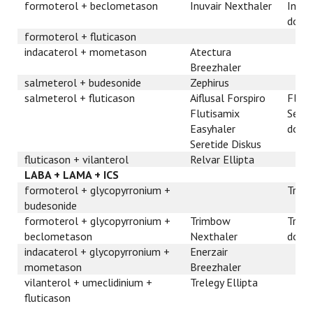
formoterol + beclometason
Inuvair Nexthaler
Inuva
dosis
formoterol + fluticason
indacaterol + mometason
Atectura
Breezhaler
salmeterol + budesonide
Zephirus
salmeterol + fluticason
Aiflusal Forspiro
Flut
Flutisamix
Seret
Easyhaler
dosis
Seretide Diskus
fluticason + vilanterol
Relvar Ellipta
LABA + LAMA + ICS
formoterol + glycopyrronium +
Trixe
budesonide
formoterol + glycopyrronium +
Trimbow
Trim
beclometason
Nexthaler
dosis
indacaterol + glycopyrronium +
Enerzair
mometason
Breezhaler
vilanterol + umeclidinium +
Trelegy Ellipta
fluticason