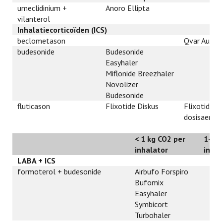
umeclidinium +
Anoro Ellipta
vilanterol
Inhalatiecorticoïden (ICS)
beclometason
Qvar Autoh
budesonide
Budesonide
Easyhaler
Miflonide Breezhaler
Novolizer
Budesonide
fluticason
Flixotide Diskus
Flixotide
dosisaeros
< 1 kg CO2 per
1-20
inhalator
inha
LABA + ICS
formoterol + budesonide
Airbufo Forspiro
Bufomix
Easyhaler
Symbicort
Turbohaler