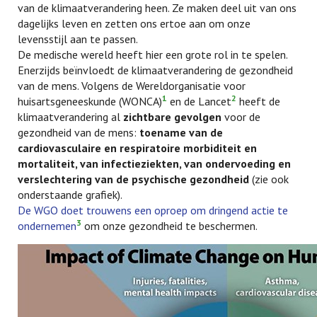
van de klimaatverandering heen. Ze maken deel uit van ons
dagelijks leven en zetten ons ertoe aan om onze
levensstijl aan te passen.
De medische wereld heeft hier een grote rol in te spelen.
Enerzijds beïnvloedt de klimaatverandering de gezondheid
van de mens. Volgens de Wereldorganisatie voor
1
2
huisartsgeneeskunde (WONCA)
en de Lancet
heeft de
klimaatverandering al
zichtbare gevolgen
voor de
gezondheid van de mens:
toename van de
cardiovasculaire en respiratoire morbiditeit en
mortaliteit, van infectieziekten, van ondervoeding en
verslechtering van de psychische gezondheid
(zie ook
onderstaande grafiek).
De WGO doet trouwens een oproep om dringend actie te
3
ondernemen
om onze gezondheid te beschermen.