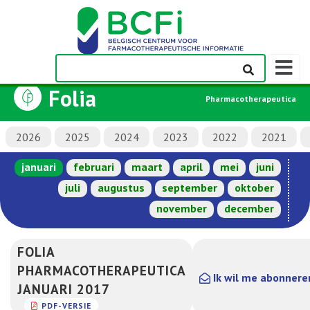
Weerge
navigati
Folia
Pharmacotherapeutica
2026
2025
2024
2023
2022
2021
januari
februari
maart
april
mei
juni
juli
augustus
september
oktober
november
december
FOLIA
PHARMACOTHERAPEUTICA
Ik wil me abonnere
JANUARI 2017
PDF-VERSIE