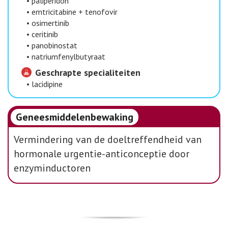
•
paliperidon
•
emtricitabine + tenofovir
•
osimertinib
•
ceritinib
•
panobinostat
•
natriumfenylbutyraat
Geschrapte specialiteiten
•
lacidipine
Geneesmiddelenbewaking
Vermindering van de doeltreffendheid van
hormonale urgentie-anticonceptie door
enzyminductoren