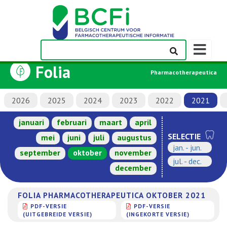
Weergeven
navigatieba
Folia
Pharmacotherapeutica
2026
2025
2024
2023
2022
2021
januari
februari
maart
april
SELECTIE
mei
juni
juli
augustus
jan. - jun.
september
oktober
november
jul. - dec.
december
FOLIA PHARMACOTHERAPEUTICA OKTOBER 2021
PDF-VERSIE
PDF-VERSIE
(UITGEBREIDE VERSIE)
(INGEKORTE VERSIE)