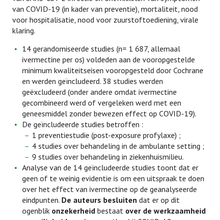
van COVID-19 (in kader van preventie), mortaliteit, nood
voor hospitalisatie, nood voor zuurstoftoediening, virale
klaring.
14 gerandomiseerde studies (n= 1 687, allemaal
ivermectine per os) voldeden aan de vooropgestelde
minimum kwaliteitseisen vooropgesteld door Cochrane
en werden geïncludeerd. 38 studies werden
geëxcludeerd (onder andere omdat ivermectine
gecombineerd werd of vergeleken werd met een
geneesmiddel zonder bewezen effect op COVID-19).
De geïncludeerde studies betroffen :
1 preventiestudie (post-exposure profylaxe) ;
4 studies over behandeling in de ambulante setting ;
9 studies over behandeling in ziekenhuismilieu.
Analyse van de 14 geïncludeerde studies toont dat er
geen of te weinig evidentie is om een uitspraak te doen
over het effect van ivermectine op de geanalyseerde
eindpunten.
De auteurs besluiten
dat er op dit
ogenblik
onzekerheid
bestaat
over de werkzaamheid