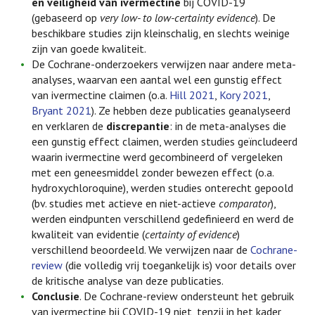
en veiligheid van ivermectine
bij COVID-19
(gebaseerd op
very low- to low-certainty evidence
). De
beschikbare studies zijn kleinschalig, en slechts weinige
zijn van goede kwaliteit.
De Cochrane-onderzoekers verwijzen naar andere meta-
analyses, waarvan een aantal wel een gunstig effect
van ivermectine claimen (o.a.
Hill 2021
,
Kory 2021
,
Bryant 2021
). Ze hebben deze publicaties geanalyseerd
en verklaren de
discrepantie
: in de meta-analyses die
een gunstig effect claimen, werden studies geïncludeerd
waarin ivermectine werd gecombineerd of vergeleken
met een geneesmiddel zonder bewezen effect (o.a.
hydroxychloroquine), werden studies onterecht gepoold
(bv. studies met actieve en niet-actieve
comparator
),
werden eindpunten verschillend gedefinieerd en werd de
kwaliteit van evidentie (
certainty of evidence
)
verschillend beoordeeld. We verwijzen naar de
Cochrane-
review
(die volledig vrij toegankelijk is) voor details over
de kritische analyse van deze publicaties.
Conclusie
. De Cochrane-review ondersteunt het gebruik
van ivermectine bij COVID-19 niet, tenzij in het kader