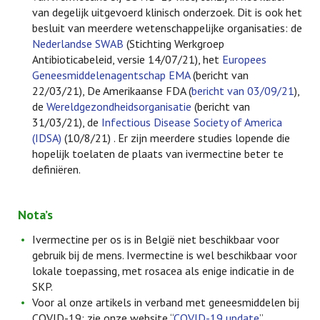
van degelijk uitgevoerd klinisch onderzoek. Dit is ook het
besluit van meerdere wetenschappelijke organisaties: de
Nederlandse SWAB
(Stichting Werkgroep
Antibioticabeleid, versie 14/07/21), het
Europees
Geneesmiddelenagentschap EMA
(bericht van
22/03/21), De Amerikaanse FDA (
bericht van 03/09/21
),
de
Wereldgezondheidsorganisatie
(bericht van
31/03/21), de
Infectious Disease Society of America
(IDSA)
(10/8/21) . Er zijn meerdere studies lopende die
hopelijk toelaten de plaats van ivermectine beter te
definiëren.
Nota’s
Ivermectine per os is in België niet beschikbaar voor
gebruik bij de mens. Ivermectine is wel beschikbaar voor
lokale toepassing, met rosacea als enige indicatie in de
SKP.
Voor al onze artikels in verband met geneesmiddelen bij
COVID-19: zie onze website “
COVID-19 update
”.