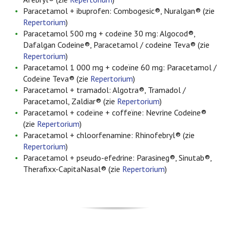
Paracetamol + ibuprofen: Combogesic®, Nuralgan® (zie
Repertorium
)
Paracetamol 500 mg + codeïne 30 mg: Algocod®,
Dafalgan Codeine®, Paracetamol / codeine Teva® (zie
Repertorium
)
Paracetamol 1 000 mg + codeïne 60 mg: Paracetamol /
Codeïne Teva® (zie
Repertorium
)
Paracetamol + tramadol: Algotra®, Tramadol /
Paracetamol, Zaldiar® (zie
Repertorium
)
Paracetamol + codeïne + coffeïne: Nevrine Codeine®
(zie
Repertorium
)
Paracetamol + chloorfenamine: Rhinofebryl® (zie
Repertorium
)
Paracetamol + pseudo-efedrine: Parasineg®, Sinutab®,
Therafixx-CapitaNasal® (zie
Repertorium
)