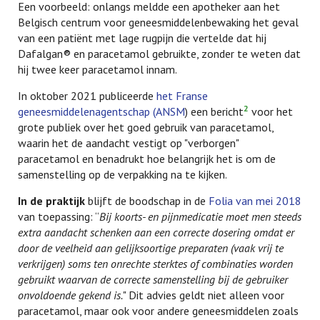
Een voorbeeld: onlangs meldde een apotheker aan het
Belgisch centrum voor geneesmiddelenbewaking het geval
van een patiënt met lage rugpijn die vertelde dat hij
Dafalgan® en paracetamol gebruikte, zonder te weten dat
hij twee keer paracetamol innam.
In oktober 2021 publiceerde
het Franse
2
geneesmiddelenagentschap (ANSM
) een bericht
voor het
grote publiek over het goed gebruik van paracetamol,
waarin het de aandacht vestigt op "verborgen"
paracetamol en benadrukt hoe belangrijk het is om de
samenstelling op de verpakking na te kijken.
In de praktijk
blijft de boodschap in de
Folia van mei 2018
van toepassing: “
Bij koorts- en pijnmedicatie moet men steeds
extra aandacht schenken aan een correcte dosering omdat er
door de veelheid aan gelijksoortige preparaten (vaak vrij te
verkrijgen) soms ten onrechte sterktes of combinaties worden
gebruikt waarvan de correcte samenstelling bij de gebruiker
onvoldoende gekend is.
" Dit advies geldt niet alleen voor
paracetamol, maar ook voor andere geneesmiddelen zoals