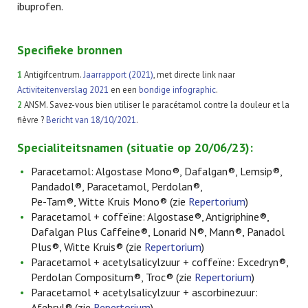
ibuprofen.
Specifieke bronnen
1
Antigifcentrum.
Jaarrapport (2021)
, met directe link naar
Activiteitenverslag 2021
en een
bondige infographic
.
2
ANSM. Savez-vous bien utiliser le paracétamol contre la douleur et la
fièvre ?
Bericht van 18/10/2021
.
Specialiteitsnamen (situatie op 20/06/23):
Paracetamol: Algostase Mono®, Dafalgan®, Lemsip®,
Pandadol®, Paracetamol, Perdolan®,
Pe-Tam®, Witte Kruis Mono® (zie
Repertorium
)
Paracetamol + coffeïne: Algostase®, Antigriphine®,
Dafalgan Plus Caffeine®, Lonarid N®, Mann®, Panadol
Plus®, Witte Kruis® (zie
Repertorium
)
Paracetamol + acetylsalicylzuur + coffeïne: Excedryn®,
Perdolan Compositum®, Troc® (zie
Repertorium
)
Paracetamol + acetylsalicylzuur + ascorbinezuur:
Afebryl® (zie
Repertorium
)