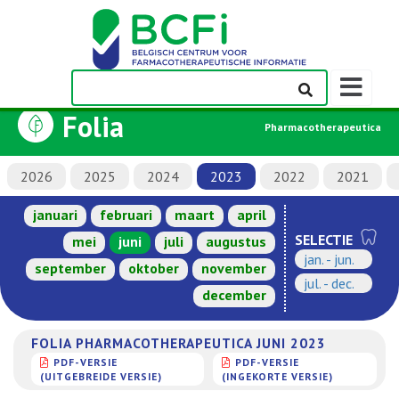
Weergeven
navigatieba
Folia
Pharmacotherapeutica
2026
2025
2024
2023
2022
2021
januari
februari
maart
april
SELECTIE
mei
juni
juli
augustus
jan. - jun.
september
oktober
november
jul. - dec.
december
FOLIA PHARMACOTHERAPEUTICA JUNI 2023
PDF-VERSIE
PDF-VERSIE
(UITGEBREIDE VERSIE)
(INGEKORTE VERSIE)