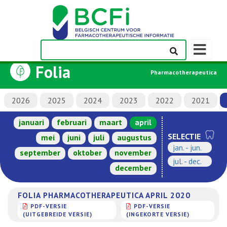
Weergeven
navigatieba
Folia
Pharmacotherapeutica
2026
2025
2024
2023
2022
2021
januari
februari
maart
april
SELECTIE
mei
juni
juli
augustus
jan. - jun.
september
oktober
november
jul. - dec.
december
FOLIA PHARMACOTHERAPEUTICA APRIL 2020
PDF-VERSIE
PDF-VERSIE
(UITGEBREIDE VERSIE)
(INGEKORTE VERSIE)