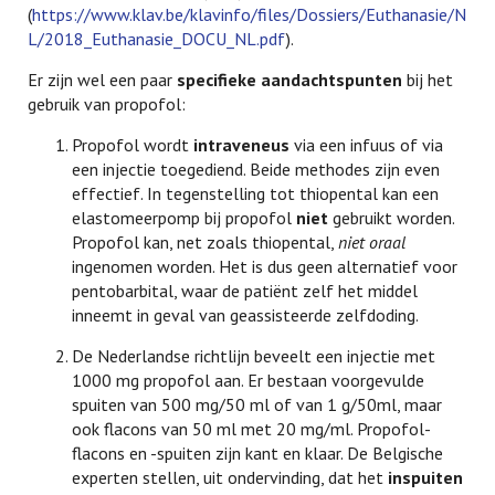
(
https://www.klav.be/klavinfo/files/Dossiers/Euthanasie/N
L/2018_Euthanasie_DOCU_NL.pdf
).
Er zijn wel een paar
specifieke aandachtspunten
bij het
gebruik van propofol:
Propofol wordt
intraveneus
via een infuus of via
een injectie toegediend. Beide methodes zijn even
effectief. In tegenstelling tot thiopental kan een
elastomeerpomp bij propofol
niet
gebruikt worden.
Propofol kan, net zoals thiopental,
niet oraal
ingenomen worden. Het is dus geen alternatief voor
pentobarbital, waar de patiënt zelf het middel
inneemt in geval van geassisteerde zelfdoding.
De Nederlandse richtlijn beveelt een injectie met
1000 mg propofol aan. Er bestaan voorgevulde
spuiten van 500 mg/50 ml of van 1 g/50ml, maar
ook flacons van 50 ml met 20 mg/ml. Propofol-
flacons en -spuiten zijn kant en klaar. De Belgische
experten stellen, uit ondervinding, dat het
inspuiten