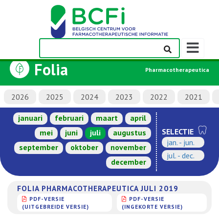
Weergeven
navigatieba
Folia
Pharmacotherapeutica
2026
2025
2024
2023
2022
2021
januari
februari
maart
april
SELECTIE
mei
juni
juli
augustus
jan. - jun.
september
oktober
november
jul. - dec.
december
FOLIA PHARMACOTHERAPEUTICA JULI 2019
PDF-VERSIE
PDF-VERSIE
(UITGEBREIDE VERSIE)
(INGEKORTE VERSIE)