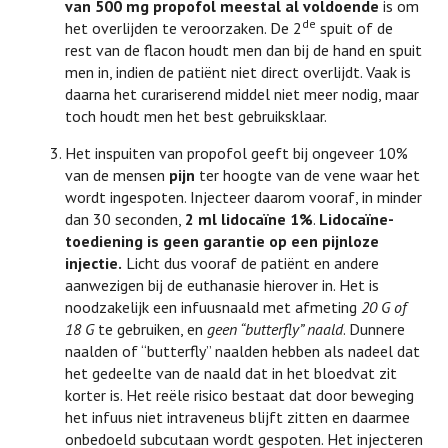
van 500 mg propofol meestal al voldoende
is om
de
het overlijden te veroorzaken. De 2
spuit of de
rest van de flacon houdt men dan bij de hand en spuit
men in, indien de patiënt niet direct overlijdt. Vaak is
daarna het curariserend middel niet meer nodig, maar
toch houdt men het best gebruiksklaar.
Het inspuiten van propofol geeft bij ongeveer 10%
van de mensen
pijn
ter hoogte van de vene waar het
wordt ingespoten. Injecteer daarom vooraf, in minder
dan 30 seconden,
2 ml lidocaïne 1%
.
Lidocaïne-
toediening is geen garantie op een pijnloze
injectie.
Licht dus vooraf de patiënt en andere
aanwezigen bij de euthanasie hierover in. Het is
noodzakelijk een infuusnaald met afmeting
20 G of
18 G
te gebruiken, en
geen “butterfly” naald
. Dunnere
naalden of “butterfly” naalden hebben als nadeel dat
het gedeelte van de naald dat in het bloedvat zit
korter is. Het reële risico bestaat dat door beweging
het infuus niet intraveneus blijft zitten en daarmee
onbedoeld subcutaan wordt gespoten. Het injecteren