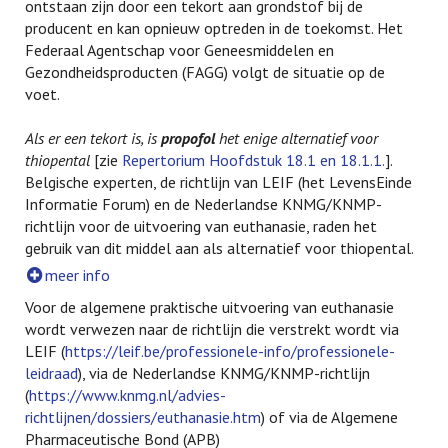
ontstaan zijn door een tekort aan grondstof bij de
producent en kan opnieuw optreden in de toekomst. Het
Federaal Agentschap voor Geneesmiddelen en
Gezondheidsproducten (FAGG) volgt de situatie op de
voet.
Als er een tekort is, is
propofol
het enige alternatief voor
thiopental
[zie
Repertorium Hoofdstuk 18.1 en 18.1.1.
].
Belgische experten, de richtlijn van LEIF (het LevensEinde
Informatie Forum) en de Nederlandse KNMG/KNMP-
richtlijn voor de uitvoering van euthanasie, raden het
gebruik van dit middel aan als alternatief voor thiopental.
meer info
Voor de algemene praktische uitvoering van euthanasie
wordt verwezen naar de richtlijn die verstrekt wordt via
LEIF (
https://leif.be/professionele-info/professionele-
leidraad
), via de Nederlandse KNMG/KNMP-richtlijn
(
https://www.knmg.nl/advies-
richtlijnen/dossiers/euthanasie.htm
) of via de Algemene
Pharmaceutische Bond (APB)