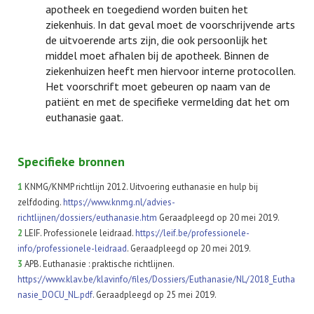
apotheek en toegediend worden buiten het
ziekenhuis. In dat geval moet de voorschrijvende arts
de uitvoerende arts zijn, die ook persoonlijk het
middel moet afhalen bij de apotheek. Binnen de
ziekenhuizen heeft men hiervoor interne protocollen.
Het voorschrift moet gebeuren op naam van de
patiënt en met de specifieke vermelding dat het om
euthanasie gaat.
Specifieke bronnen
1
KNMG/KNMP richtlijn 2012. Uitvoering euthanasie en hulp bij
zelfdoding.
https://www.knmg.nl/advies-
richtlijnen/dossiers/euthanasie.htm
Geraadpleegd op 20 mei 2019.
2
LEIF. Professionele leidraad.
https://leif.be/professionele-
info/professionele-leidraad
. Geraadpleegd op 20 mei 2019.
3
APB. Euthanasie : praktische richtlijnen.
https://www.klav.be/klavinfo/files/Dossiers/Euthanasie/NL/2018_Eutha
nasie_DOCU_NL.pdf
. Geraadpleegd op 25 mei 2019.