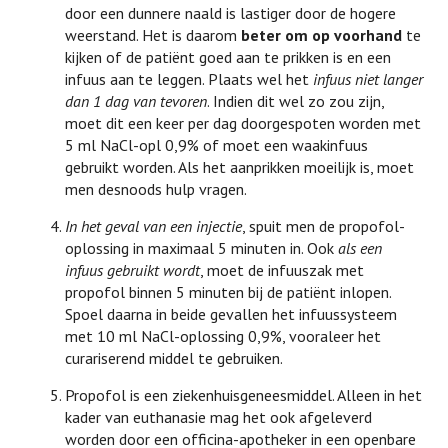
door een dunnere naald is lastiger door de hogere
weerstand. Het is daarom
beter om
op voorhand
te
kijken of de patiënt goed aan te prikken is en een
infuus aan te leggen. Plaats wel het
infuus niet langer
dan 1 dag van tevoren
. Indien dit wel zo zou zijn,
moet dit een keer per dag doorgespoten worden met
5 ml NaCl-opl 0,9% of moet een waakinfuus
gebruikt worden. Als het aanprikken moeilijk is, moet
men desnoods hulp vragen.
In het geval van een injectie
, spuit men de propofol-
oplossing in maximaal 5 minuten in. Ook
als een
infuus gebruikt wordt
, moet de infuuszak met
propofol binnen 5 minuten bij de patiënt inlopen.
Spoel daarna in beide gevallen het infuussysteem
met 10 ml NaCl-oplossing 0,9%, vooraleer het
curariserend middel te gebruiken.
Propofol is een ziekenhuisgeneesmiddel. Alleen in het
kader van euthanasie mag het ook afgeleverd
worden door een officina-apotheker in een openbare