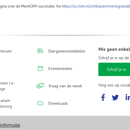
pagina over de MenACWY-vaccinatie. Via
https://lci.rivm.nl/richtlijnen/meningoko
Mis geen enke
torium
Diergeneesmiddelen
Schrijf je in op d
Evenementen
Schrijf je in
rium | e-
Volg ons op socia
Vraag van de week
ings
larium
Downloads
enzorg
informatie