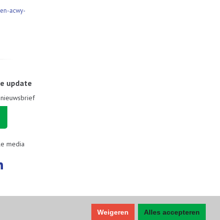
kken-acwy-
le update
e nieuwsbrief
le media
Weigeren
Alles accepteren