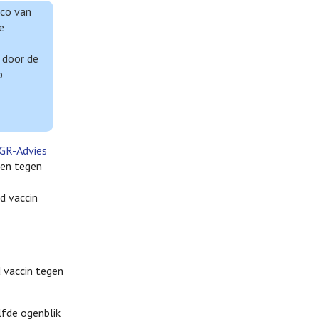
ico van
e
 door de
p
GR-Advies
ren tegen
d vaccin
 vaccin tegen
lfde ogenblik