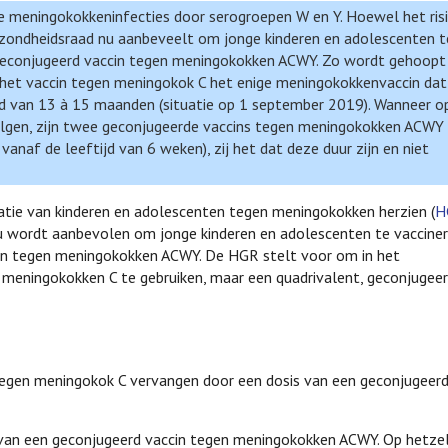
e meningokokkeninfecties door serogroepen W en Y. Hoewel het ris
ezondheidsraad nu aanbeveelt om jonge kinderen en adolescenten t
 geconjugeerd vaccin tegen meningokokken ACWY. Zo wordt gehoopt
 het vaccin tegen meningokok C het enige meningokokkenvaccin dat
jd van 13 à 15 maanden (situatie op 1 september 2019). Wanneer o
volgen, zijn twee geconjugeerde vaccins tegen meningokokken ACWY
anaf de leeftijd van 6 weken), zij het dat deze duur zijn en niet
tie van kinderen en adolescenten tegen meningokokken herzien (
H
nu wordt aanbevolen om jonge kinderen en adolescenten te vaccine
in tegen meningokokken ACWY. De HGR stelt voor om in het
meningokokken C te gebruiken, maar een quadrivalent, geconjugeer
 tegen meningokok C vervangen door een dosis van een geconjugeerd
s van een geconjugeerd vaccin tegen meningokokken ACWY. Op hetze