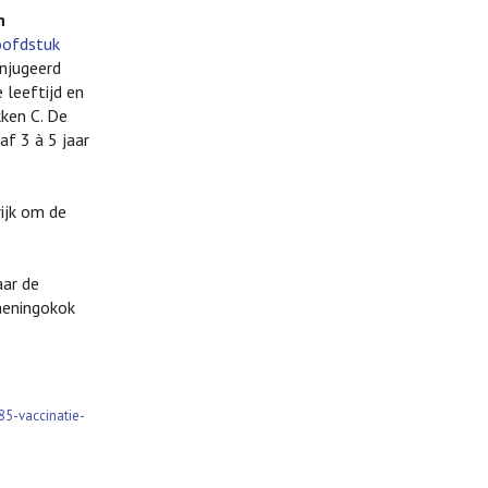
n
oofdstuk
onjugeerd
 leeftijd en
ken C. De
f 3 à 5 jaar
rijk om de
aar de
 meningokok
85-vaccinatie-