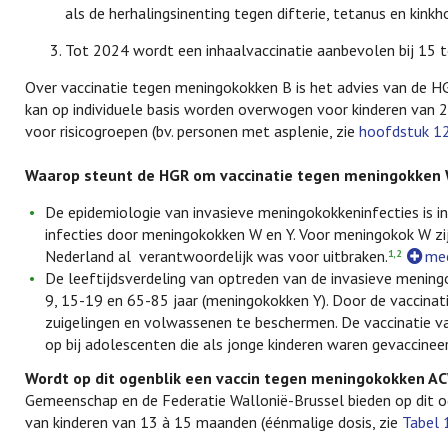
als de herhalingsinenting tegen difterie, tetanus en kinkh
Tot 2024 wordt een inhaalvaccinatie aanbevolen bij 15 t
Over vaccinatie tegen meningokokken B is het advies van de H
kan op individuele basis worden overwogen voor kinderen van 
voor risicogroepen (bv. personen met asplenie, zie
hoofdstuk 12.
Waarop steunt de HGR om vaccinatie tegen meningokken 
De epidemiologie van invasieve meningokokkeninfecties is
i
infecties door meningokokken W en Y. Voor meningokok W zijn
Nederland al verantwoordelijk was voor uitbraken.
mee
1,2
De leeftijdsverdeling van optreden van de invasieve mening
9, 15-19 en 65-85 jaar (meningokokken Y). Door de vaccina
zuigelingen en volwassenen te beschermen. De vaccinatie v
op bij adolescenten die als jonge kinderen waren gevaccineer
Wordt op dit ogenblik een vaccin tegen meningokokken 
Gemeenschap en de Federatie Wallonië-Brussel bieden op dit og
van kinderen van 13 à 15 maanden (éénmalige dosis, zie
Tabel 