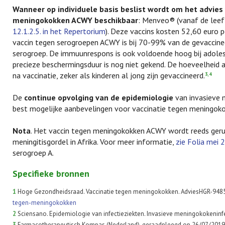
Wanneer op individuele basis beslist wordt om het advies
meningokokken ACWY beschikbaar
: Menveo® (vanaf de leeft
12.1.2.5. in het Repertorium
). Deze vaccins kosten 52,60 euro 
vaccin tegen serogroepen ACWY is bij 70-99% van de gevaccinee
serogroep. De immuunrespons is ook voldoende hoog bij adoles
precieze beschermingsduur is nog niet gekend. De hoeveelheid 
na vaccinatie, zeker als kinderen al jong zijn gevaccineerd.
3,4
De
continue opvolging van de epidemiologie
van invasieve m
best mogelijke aanbevelingen voor vaccinatie tegen meningok
Nota
. Het vaccin tegen meningokokken ACWY wordt reeds gerui
meningitisgordel in Afrika. Voor meer informatie,
zie Folia mei 
serogroep A.
Specifieke bronnen
1
Hoge Gezondheidsraad. Vaccinatie tegen meningokokken. AdviesHGR-9485,
tegen-meningokokken
2
Sciensano. Epidemiologie van infectieziekten. Invasieve meningokokeninfe
3
Farmacotherapeutisch Kompas (Nederland), geraadpleegd op 26/07/2019