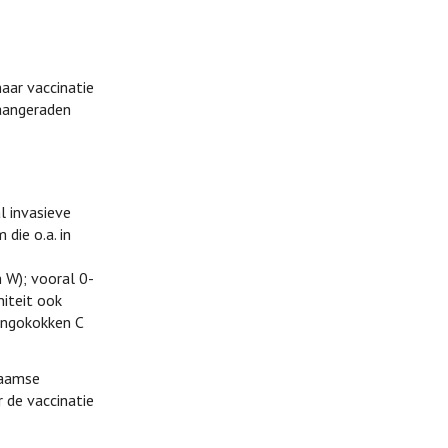
aar vaccinatie
 aangeraden
l invasieve
die o.a. in
 W); vooral 0-
iteit ook
ingokokken C
laamse
 de vaccinatie