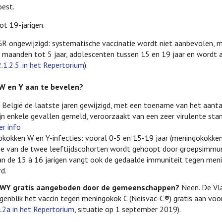
oest.
ot 19-jarigen.
GR ongewijzigd: systematische vaccinatie wordt niet aanbevolen, m
2 maanden tot 5 jaar, adolescenten tussen 15 en 19 jaar en wordt
1.2.5. in het Repertorium
).
W en Y aan te bevelen?
n België de laatste jaren gewijzigd, met een toename van het aanta
 enkele gevallen gemeld, veroorzaakt van een zeer virulente stam 
r info
okokken W en Y-infecties: vooral 0-5 en 15-19 jaar (meningokokken
tie van de twee leeftijdscohorten wordt gehoopt door groepsimmun
an de 15 à 16 jarigen vangt ook de gedaalde immuniteit tegen men
d.
ACWY gratis aangeboden door de gemeenschappen?
Neen. De V
enblik het vaccin tegen meningokok C (Neisvac-C®) gratis aan voor
12a in het Repertorium
, situatie op 1 september 2019).