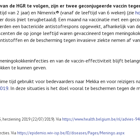
 van de HGR te volgen, zijn er twee geconjugeerde vaccin tege
ijd van 2 jaar) en Nimenrix® (vanaf de leeftijd van 6 weken) (zie
h
per dosis (niet terugbetaald). Een maand na vaccinatie met een gec
rden een bactericide antistofrespons opgewekt, afhankelijk van de
centen die op jonge leeftijd waren gevaccineerd tegen meningokok
antistoffen en de bescherming tegen invasieve ziekte nemen af vana
eningokokkeninfecties en van de vaccin-effectiviteit blijft belang
okken te kunnen geven.
me tijd gebruikt voor bedevaarders naar Mekka en voor reizigers n
2019
. In deze situaties is het doel vooral te beschermen tegen de
 herziening 2019 (22/07/2019). Via
https://www.health.belgium.be/nl/advies-94
cties. Via
https://epidemio.wiv-isp.be/ID/diseases/Pages/Meningo.aspx