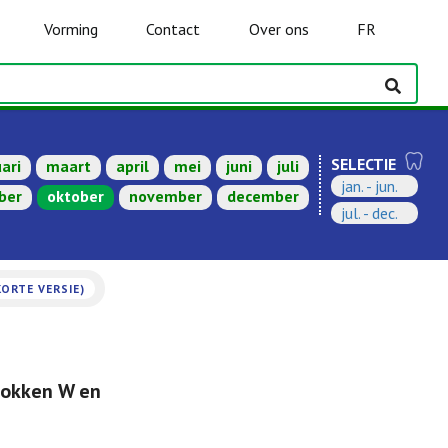
Vorming
Contact
Over ons
FR
SELECTIE
ari
maart
april
mei
juni
juli
jan. - jun.
ber
oktober
november
december
jul. - dec.
KORTE VERSIE)
kokken W en