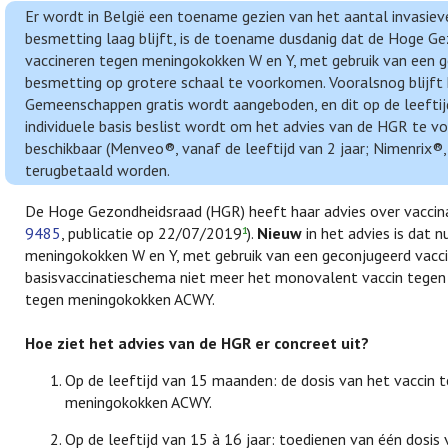
Er wordt in België een toename gezien van het aantal invasiev
besmetting laag blijft, is de toename dusdanig dat de Hoge G
vaccineren tegen meningokokken W en Y, met gebruik van een
besmetting op grotere schaal te voorkomen. Vooralsnog blijft
Gemeenschappen gratis wordt aangeboden, en dit op de leefti
individuele basis beslist wordt om het advies van de HGR te 
beschikbaar (Menveo®, vanaf de leeftijd van 2 jaar; Nimenrix®, v
terugbetaald worden.
De Hoge Gezondheidsraad (HGR) heeft haar advies over vaccina
9485
, publicatie op 22/07/2019
).
Nieuw
in het advies is dat 
1
meningokokken W en Y, met gebruik van een geconjugeerd vacc
basisvaccinatieschema niet meer het monovalent vaccin tegen 
tegen meningokokken ACWY.
Hoe ziet het advies van de HGR er concreet uit?
Op de leeftijd van 15 maanden: de dosis van het vaccin
meningokokken ACWY.
Op de leeftijd van 15 à 16 jaar: toedienen van één dosi