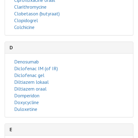
Clarithromycine
Clobetason (butyraat)
Clopidogrel
Colchicine
D
Denosumab
Diclofenac IM (of IR)
Diclofenac gel
Diltiazem lokaal
Diltiazem oraal
Domperidon
Doxycycline
Duloxetine
E