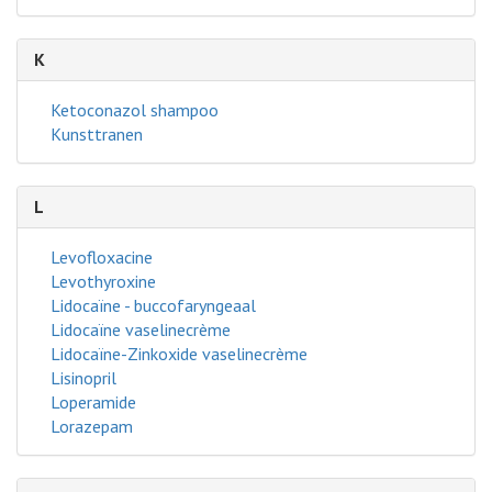
K
Ketoconazol shampoo
Kunsttranen
L
Levofloxacine
Levothyroxine
Lidocaïne - buccofaryngeaal
Lidocaïne vaselinecrème
Lidocaïne-Zinkoxide vaselinecrème
Lisinopril
Loperamide
Lorazepam