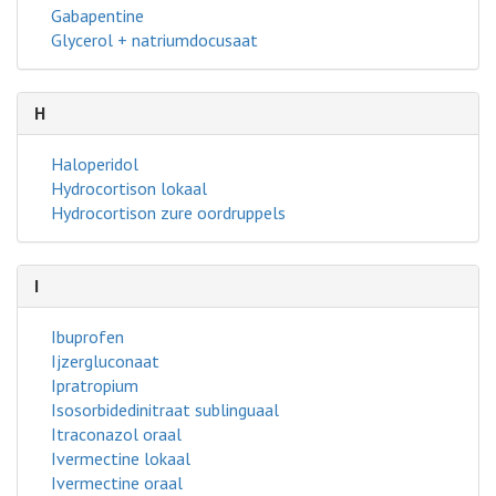
Gabapentine
Glycerol + natriumdocusaat
H
Haloperidol
Hydrocortison lokaal
Hydrocortison zure oordruppels
I
Ibuprofen
Ijzergluconaat
Ipratropium
Isosorbidedinitraat sublinguaal
Itraconazol oraal
Ivermectine lokaal
Ivermectine oraal