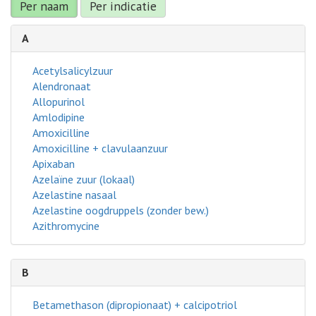
Per naam
Per indicatie
A
Acetylsalicylzuur
Alendronaat
Allopurinol
Amlodipine
Amoxicilline
Amoxicilline + clavulaanzuur
Apixaban
Azelaïne zuur (lokaal)
Azelastine nasaal
Azelastine oogdruppels (zonder bew.)
Azithromycine
B
Betamethason (dipropionaat) + calcipotriol