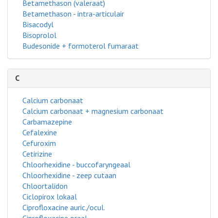
Betamethason (valeraat)
Betamethason - intra-articulair
Bisacodyl
Bisoprolol
Budesonide + formoterol fumaraat
C
Calcium carbonaat
Calcium carbonaat + magnesium carbonaat
Carbamazepine
Cefalexine
Cefuroxim
Cetirizine
Chloorhexidine - buccofaryngeaal
Chloorhexidine - zeep cutaan
Chloortalidon
Ciclopirox lokaal
Ciprofloxacine auric./ocul.
Ciprofloxacine oraal