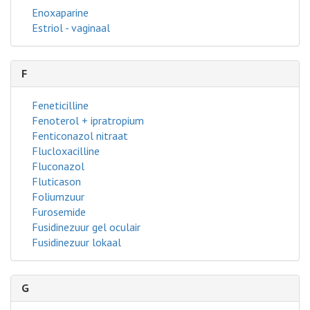
Enoxaparine
Estriol - vaginaal
F
Feneticilline
Fenoterol + ipratropium
Fenticonazol nitraat
Flucloxacilline
Fluconazol
Fluticason
Foliumzuur
Furosemide
Fusidinezuur gel oculair
Fusidinezuur lokaal
G