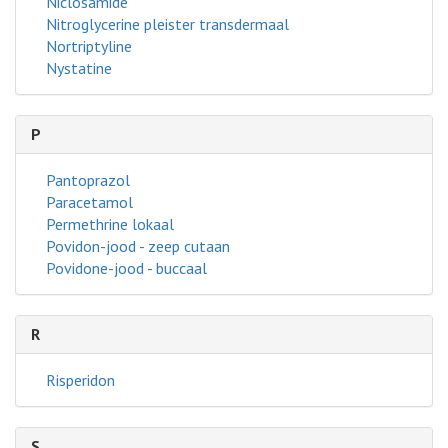
Niclosamide
Nitroglycerine pleister transdermaal
Nortriptyline
Nystatine
P
Pantoprazol
Paracetamol
Permethrine lokaal
Povidon-jood - zeep cutaan
Povidone-jood - buccaal
R
Risperidon
S