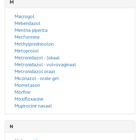
M
Macrogol
Mebendazol
Mentha piperita
Metformine
Methylprednisolon
Metoprolol
Metronidazol - lokaal
Metronidazol - vulvovaginaal
Metronidazol oraal
Miconazol - orale gel
Mometason
Morfine
Moxifloxacine
Mupirocine nasaal
N